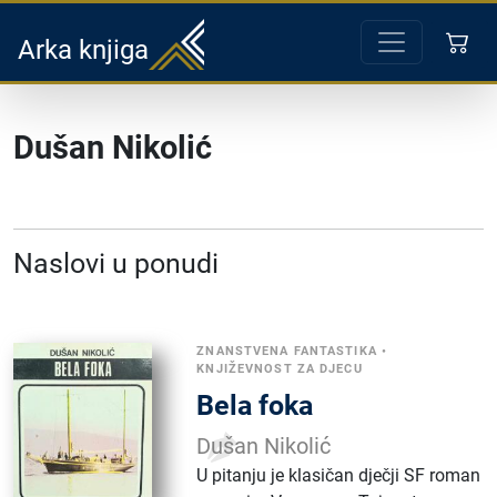
Arka knjiga
Dušan Nikolić
Naslovi u ponudi
ZNANSTVENA FANTASTIKA
•
KNJIŽEVNOST ZA DJECU
Bela foka
Dušan Nikolić
U pitanju je klasičan dječji SF roman