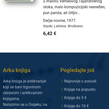
u maniru Verneovog Tajanstvenog
otoka, malo kompozicijski nesređen,
pun parola, ali čitljiv...
Dečje novine
,
1977.
Srpski.
Latinica.
Broširano.
6,42
€
Arka knjiga
Pogledajte još
Arka knjiga je antikvarijat
Najnovije u ponudi
koji se bavi trgovinom
Knjige na popustu
rabljenim i antikvarnim
Knjige do 5 €
knjigama.
Nalazimo se u Osijeku, na
Knjige do 10 €