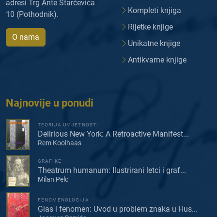
adresi Trg Ante Starčevića
Kompleti knjiga
10 (Pothodnik).
Rijetke knjige
O nama
Unikatne knjige
Antikvarne knjige
Najnovije u ponudi
TEORIJA UMJETNOSTI
Delirious New York: A Retroactive Manifest...
Rem Koolhaas
GRAFIKE
Theatrum humanum: Ilustrirani letci i graf...
Milan Pelc
FENOMENOLOGIJA
Glas i fenomen: Uvod u problem znaka u Hus...