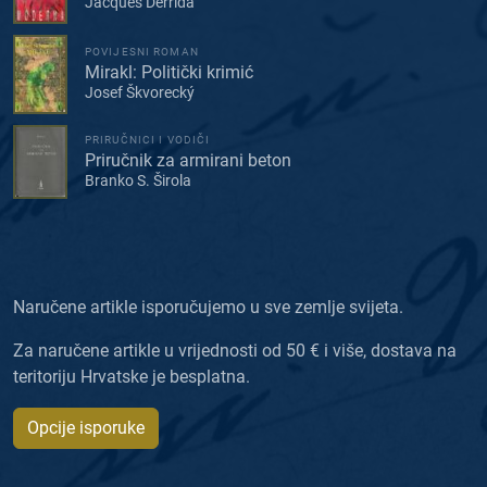
Jacques Derrida
POVIJESNI ROMAN
Mirakl: Politički krimić
Josef Škvorecký
PRIRUČNICI I VODIČI
Priručnik za armirani beton
Branko S. Širola
Naručene artikle isporučujemo u sve zemlje svijeta.
Za naručene artikle u vrijednosti od 50 € i više, dostava na
teritoriju Hrvatske je besplatna.
Opcije isporuke