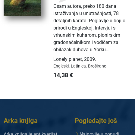
Osam autora, preko 180 dana
istraživanja u unutrašnjosti, 78
detaljnih karata. Poglavlje u boji o
prirodi u Engleskoj. Intervjui s
vrhunskim kuharom, pionirskim
gradonačelnikom i vodičem za
obilazak duhova u Yorku...
Lonely planet
,
2009.
Engleski.
Latinica.
Broširano.
14,38
€
Arka knjiga
Pogledajte još
Arka knjiga je antikvarijat
Najnovije u ponudi