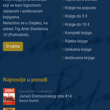
koji se bavi trgovinom
Knjige na popustu
rabljenim i antikvarnim
Knjige do 5 €
knjigama.
Nalazimo se u Osijeku, na
Knjige do 10 €
adresi Trg Ante Starčevića
Kompleti knjiga
10 (Pothodnik).
Rijetke knjige
O nama
Unikatne knjige
Antikvarne knjige
Najnovije u ponudi
DOKUMENTI I ZAPISNICI
Junaci Domovinskog rata #14
Davor Runtić