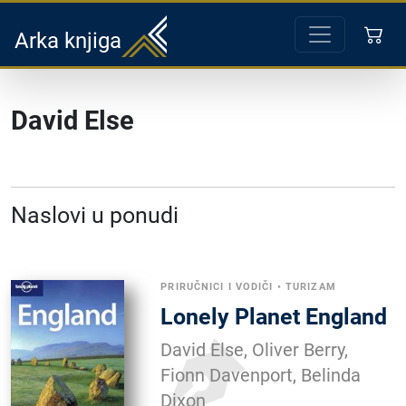
Arka knjiga
David Else
Naslovi u ponudi
PRIRUČNICI I VODIČI
•
TURIZAM
Lonely Planet England
David Else, Oliver Berry,
Fionn Davenport, Belinda
Dixon