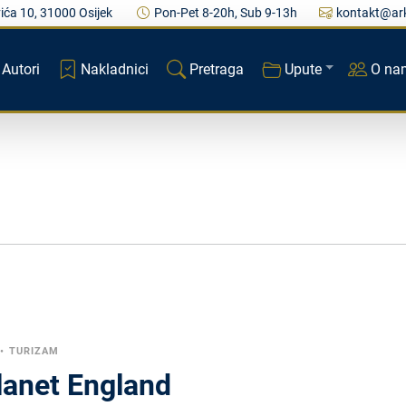
ića 10, 31000 Osijek
Pon-Pet 8-20h, Sub 9-13h
kontakt@ark
Autori
Nakladnici
Pretraga
Upute
O na
•
TURIZAM
lanet England