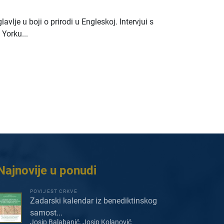
vlje u boji o prirodi u Engleskoj. Intervjui s
Yorku...
Najnovije u ponudi
POVIJEST CRKVE
Zadarski kalendar iz benediktinskog
samost...
Josip Balabanić, Josip Kolanović