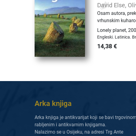
David Else, Ol
Osam autora, preko
vrhunskim kuharom
Lonely planet
,
200
Engleski.
Latinica.
Br
14,38
€
Arka knjiga
Arka knjiga je antikvarijat koji se bavi trgovino
rabljenim i antikvarnim knjigama.
Nalazimo se u Osijeku, na adresi Trg Ante