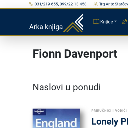
031/219-655, 099/22-13-458
Trg Ante Starčev
Knjige
Arka knjiga
Fionn Davenport
Naslovi u ponudi
PRIRUČNICI I VODIČI
Lonely P