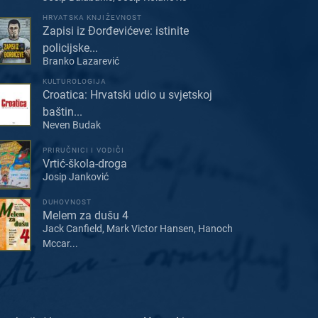
HRVATSKA KNJIŽEVNOST
Zapisi iz Đorđevićeve: istinite
policijske...
Branko Lazarević
KULTUROLOGIJA
Croatica: Hrvatski udio u svjetskoj
baštin...
Neven Budak
PRIRUČNICI I VODIČI
Vrtić-škola-droga
Josip Janković
DUHOVNOST
Melem za dušu 4
Jack Canfield, Mark Victor Hansen, Hanoch
Mccar...