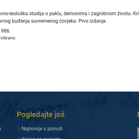
vno-teološka studija o paklu, demonima i zagrobnom životu. Krš
vnog buđenja suvremenog čovjeka. Prvo izdanje.
1986.
roširano.
Pogledajte još
m
Najnovije u ponudi