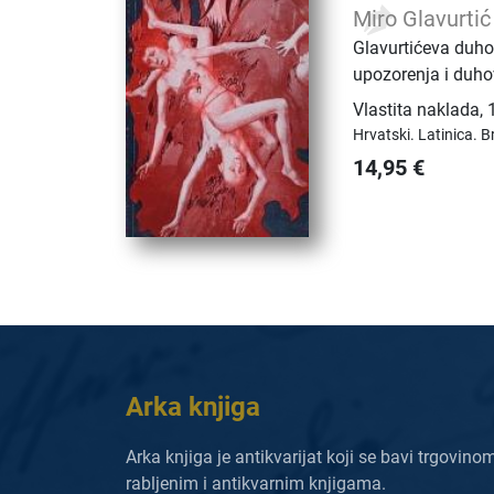
Miro Glavurtić
Glavurtićeva duho
upozorenja i duho
Vlastita naklada
,
Hrvatski.
Latinica.
B
14,95
€
Arka knjiga
Arka knjiga je antikvarijat koji se bavi trgovino
rabljenim i antikvarnim knjigama.