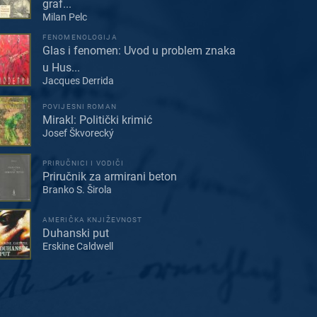
graf...
Milan Pelc
FENOMENOLOGIJA
Glas i fenomen: Uvod u problem znaka
u Hus...
Jacques Derrida
POVIJESNI ROMAN
Mirakl: Politički krimić
Josef Škvorecký
PRIRUČNICI I VODIČI
Priručnik za armirani beton
Branko S. Širola
AMERIČKA KNJIŽEVNOST
Duhanski put
Erskine Caldwell