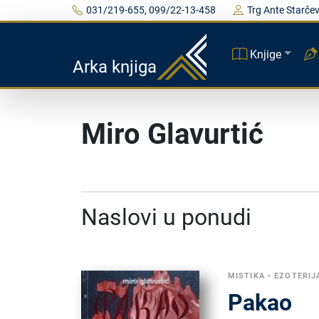
031/219-655, 099/22-13-458
Trg Ante Starčev
Knjige
Arka knjiga
Miro Glavurtić
Naslovi u ponudi
MISTIKA
•
EZOTERIJ
Pakao