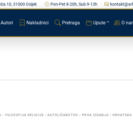
ića 10, 31000 Osijek
Pon-Pet 8-20h, Sub 9-13h
kontakt@ark
Autori
Nakladnici
Pretraga
Upute
O na
A
•
FILOZOFIJA RELIGIJE
•
KATOLIČANSTVO
•
PRVA IZDANJA
•
HRVATSKA