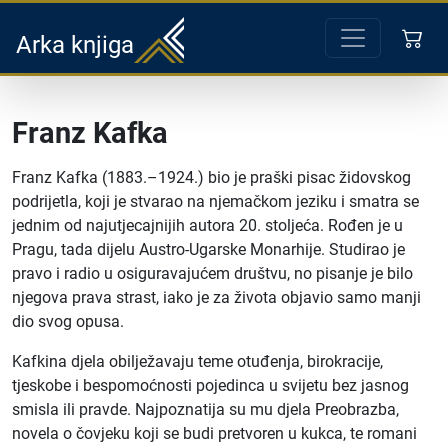
Arka knjiga
Franz Kafka
Franz Kafka (1883.–1924.) bio je praški pisac židovskog
podrijetla, koji je stvarao na njemačkom jeziku i smatra se
jednim od najutjecajnijih autora 20. stoljeća. Rođen je u
Pragu, tada dijelu Austro-Ugarske Monarhije. Studirao je
pravo i radio u osiguravajućem društvu, no pisanje je bilo
njegova prava strast, iako je za života objavio samo manji
dio svog opusa.
Kafkina djela obilježavaju teme otuđenja, birokracije,
tjeskobe i bespomoćnosti pojedinca u svijetu bez jasnog
smisla ili pravde. Najpoznatija su mu djela Preobrazba,
novela o čovjeku koji se budi pretvoren u kukca, te romani