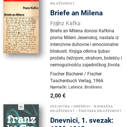
KNJIŽEVNOST
Briefe an Milena
Franz Kafka
Briefe an Milena donosi Kafkina
pisma Mileni Jesenskoj, nastala iz
intenzivne duhovne i emocionalne
bliskosti. Knjiga otkriva ljubav
prožetu čežnjom, strahom, bolešću i
nemogućnošću zajedničkog života.
Fischer Bücherei / Fischer
Taschenbuch Verlag
,
1966.
Njemački.
Latinica.
Broširano.
2,00
€
ESEJISTIKA I DNEVNICI
•
NJEMAČKA
KNJIŽEVNOST
•
ŽIDOVSKA KNJIŽEVNOST
Dnevnici, 1. svezak: