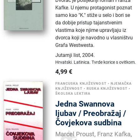
Dvorac je posljednji roman Franza
Kafke. U njemu protagonist poznat
samo kao "K." stiže u selo i bori se
da dobije pristup tajanstvenim
vlastima koje njime upravljaju iz
dvorca koji je navodno u vlasništvu
Grafa Westwesta.
Jutarnji list
,
2004.
Hrvatski.
Latinica.
Tvrde korice s ovitkom.
4,99
€
FRANCUSKA KNJIŽEVNOST
•
NJEMAČKA
KNJIŽEVNOST
•
RUSKA KNJIŽEVNOST
•
ŠKOLSKA LEKTIRA
Jedna Swannova
ljubav / Preobražaj /
Čovjekova sudbina
Marcel Proust, Franz Kafka,