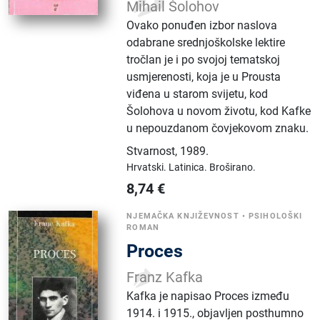
Mihail Šolohov
Ovako ponuđen izbor naslova
odabrane srednjoškolske lektire
tročlan je i po svojoj tematskoj
usmjerenosti, koja je u Prousta
viđena u starom svijetu, kod
Šolohova u novom životu, kod Kafke
u nepouzdanom čovjekovom znaku.
Stvarnost
,
1989.
Hrvatski.
Latinica.
Broširano.
8,74
€
NJEMAČKA KNJIŽEVNOST
•
PSIHOLOŠKI
ROMAN
Proces
Franz Kafka
Kafka je napisao Proces između
1914. i 1915., objavljen posthumno