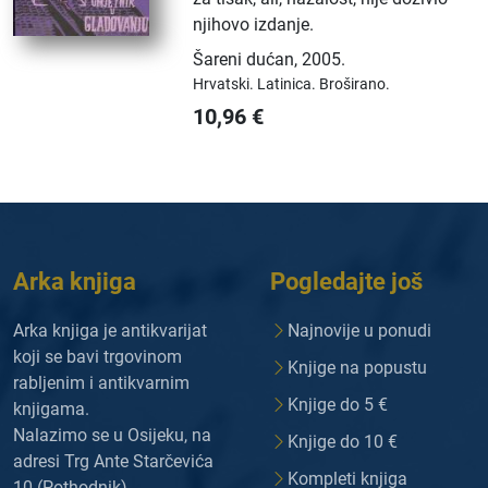
njihovo izdanje.
Šareni dućan
,
2005.
Hrvatski.
Latinica.
Broširano.
10,96
€
Arka knjiga
Pogledajte još
Arka knjiga je antikvarijat
Najnovije u ponudi
koji se bavi trgovinom
Knjige na popustu
rabljenim i antikvarnim
Knjige do 5 €
knjigama.
Nalazimo se u Osijeku, na
Knjige do 10 €
adresi Trg Ante Starčevića
Kompleti knjiga
10 (Pothodnik).