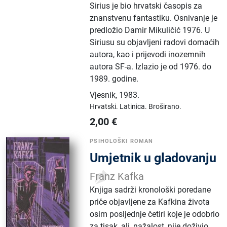
Sirius je bio hrvatski časopis za
znanstvenu fantastiku. Osnivanje je
predložio Damir Mikuličić 1976. U
Siriusu su objavljeni radovi domaćih
autora, kao i prijevodi inozemnih
autora SF-a. Izlazio je od 1976. do
1989. godine.
Vjesnik
,
1983.
Hrvatski.
Latinica.
Broširano.
2,00
€
PSIHOLOŠKI ROMAN
Umjetnik u gladovanju
Franz Kafka
Knjiga sadrži kronološki poredane
priče objavljene za Kafkina života
osim posljednje četiri koje je odobrio
za tisak, ali, nažalost, nije doživio