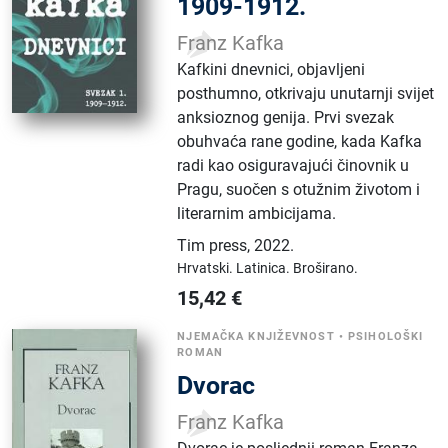
1909-1912.
Franz Kafka
Kafkini dnevnici, objavljeni
posthumno, otkrivaju unutarnji svijet
anksioznog genija. Prvi svezak
obuhvaća rane godine, kada Kafka
radi kao osiguravajući činovnik u
Pragu, suočen s otužnim životom i
literarnim ambicijama.
Tim press
,
2022.
Hrvatski.
Latinica.
Broširano.
15,42
€
NJEMAČKA KNJIŽEVNOST
•
PSIHOLOŠKI
ROMAN
Dvorac
Franz Kafka