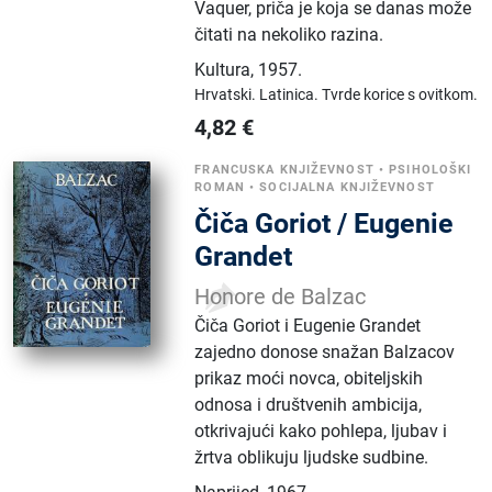
Vaquer, priča je koja se danas može
čitati na nekoliko razina.
Kultura
,
1957.
Hrvatski.
Latinica.
Tvrde korice s ovitkom.
4,82
€
FRANCUSKA KNJIŽEVNOST
•
PSIHOLOŠKI
ROMAN
•
SOCIJALNA KNJIŽEVNOST
Čiča Goriot / Eugenie
Grandet
Honore de Balzac
Čiča Goriot i Eugenie Grandet
zajedno donose snažan Balzacov
prikaz moći novca, obiteljskih
odnosa i društvenih ambicija,
otkrivajući kako pohlepa, ljubav i
žrtva oblikuju ljudske sudbine.