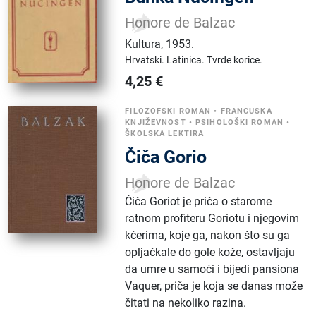
Honore de Balzac
Kultura
,
1953.
Hrvatski.
Latinica.
Tvrde korice.
4,25
€
FILOZOFSKI ROMAN
•
FRANCUSKA
KNJIŽEVNOST
•
PSIHOLOŠKI ROMAN
•
ŠKOLSKA LEKTIRA
Čiča Gorio
Honore de Balzac
Čiča Goriot je priča o starome
ratnom profiteru Goriotu i njegovim
kćerima, koje ga, nakon što su ga
opljačkale do gole kože, ostavljaju
da umre u samoći i bijedi pansiona
Vaquer, priča je koja se danas može
čitati na nekoliko razina.