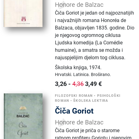
Honore de Balzac
Čiča Goriot je jedan od najpoznatijih
i najvažnijih romana Honoréa de
Balzaca, objavljen 1835. godine. Dio
je njegovog ogromnog ciklusa
Ljudska komedija (La Comédie
humaine), a smatra se možda i
najuspjelijim djelom tog ciklusa.
Školska knjiga
,
1974.
Hrvatski.
Latinica.
Broširano.
3,26
-
3,49
€
4,36
FILOZOFSKI ROMAN
•
PSIHOLOŠKI
ROMAN
•
ŠKOLSKA LEKTIRA
Čiča Goriot
Honore de Balzac
Čiča Goriot je priča o starome
ratnom profiteru Goriotu i njegovim