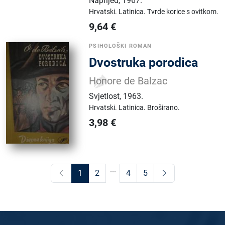
Naprijed
,
1967.
Hrvatski.
Latinica.
Tvrde korice s ovitkom.
9,64
€
PSIHOLOŠKI ROMAN
Dvostruka porodica
Honore de Balzac
Svjetlost
,
1963.
Hrvatski.
Latinica.
Broširano.
3,98
€
...
1
2
4
5