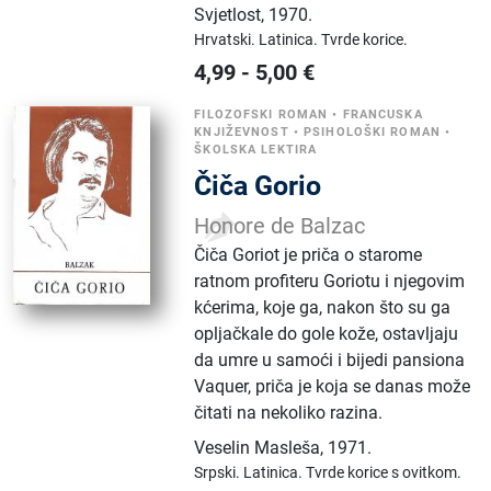
Svjetlost
,
1970.
Hrvatski.
Latinica.
Tvrde korice.
4,99
-
5,00
€
FILOZOFSKI ROMAN
•
FRANCUSKA
KNJIŽEVNOST
•
PSIHOLOŠKI ROMAN
•
ŠKOLSKA LEKTIRA
Čiča Gorio
Honore de Balzac
Čiča Goriot je priča o starome
ratnom profiteru Goriotu i njegovim
kćerima, koje ga, nakon što su ga
opljačkale do gole kože, ostavljaju
da umre u samoći i bijedi pansiona
Vaquer, priča je koja se danas može
čitati na nekoliko razina.
Veselin Masleša
,
1971.
Srpski.
Latinica.
Tvrde korice s ovitkom.