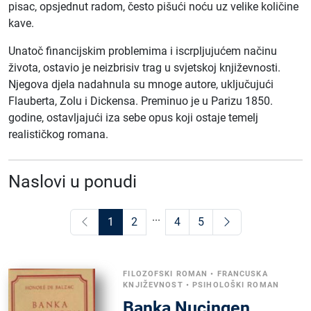
pisac, opsjednut radom, često pišući noću uz velike količine
kave.
Unatoč financijskim problemima i iscrpljujućem načinu
života, ostavio je neizbrisiv trag u svjetskoj književnosti.
Njegova djela nadahnula su mnoge autore, uključujući
Flauberta, Zolu i Dickensa. Preminuo je u Parizu 1850.
godine, ostavljajući iza sebe opus koji ostaje temelj
realističkog romana.
Naslovi u ponudi
...
1
2
4
5
FILOZOFSKI ROMAN
•
FRANCUSKA
KNJIŽEVNOST
•
PSIHOLOŠKI ROMAN
Banka Nucingen