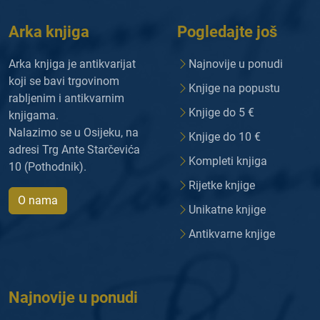
Arka knjiga
Pogledajte još
Arka knjiga je antikvarijat
Najnovije u ponudi
koji se bavi trgovinom
Knjige na popustu
rabljenim i antikvarnim
Knjige do 5 €
knjigama.
Nalazimo se u Osijeku, na
Knjige do 10 €
adresi Trg Ante Starčevića
Kompleti knjiga
10 (Pothodnik).
Rijetke knjige
O nama
Unikatne knjige
Antikvarne knjige
Najnovije u ponudi