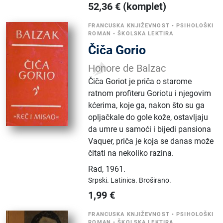
52,36
€
(komplet)
FRANCUSKA KNJIŽEVNOST
•
PSIHOLOŠKI
ROMAN
•
ŠKOLSKA LEKTIRA
Čiča Gorio
Honore de Balzac
Čiča Goriot je priča o starome
ratnom profiteru Goriotu i njegovim
kćerima, koje ga, nakon što su ga
opljačkale do gole kože, ostavljaju
da umre u samoći i bijedi pansiona
Vaquer, priča je koja se danas može
čitati na nekoliko razina.
Rad
,
1961.
Srpski.
Latinica.
Broširano.
1,99
€
FRANCUSKA KNJIŽEVNOST
•
PSIHOLOŠKI
ROMAN
•
ŠKOLSKA LEKTIRA