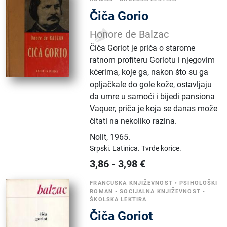
Čiča Gorio
Honore de Balzac
Čiča Goriot je priča o starome
ratnom profiteru Goriotu i njegovim
kćerima, koje ga, nakon što su ga
opljačkale do gole kože, ostavljaju
da umre u samoći i bijedi pansiona
Vaquer, priča je koja se danas može
čitati na nekoliko razina.
Nolit
,
1965.
Srpski.
Latinica.
Tvrde korice.
3,86
-
3,98
€
FRANCUSKA KNJIŽEVNOST
•
PSIHOLOŠKI
ROMAN
•
SOCIJALNA KNJIŽEVNOST
•
ŠKOLSKA LEKTIRA
Čiča Goriot