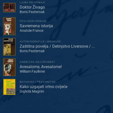
LJUBAVNI ROMAN
Doktor Živago
Boris Pasternak
POVIJESNI ROMAN
Savremena istorija
Anatole France
AUTOBIOGRAFIJE I MEMOARI
Zaštitna povelja / Detinjstvo Liversove / ...
Boris Pasternak
AMERIČKA KNJIŽEVNOST
Avesalome, Avesalome!
William Faulkner
BOTANIKA I TRAVARSTVO
Kako uzgajati vrtno cvijeće
Gigliola Magrini