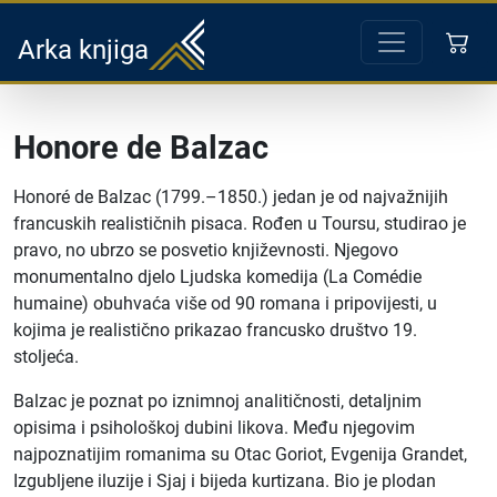
Arka knjiga
Honore de Balzac
Honoré de Balzac (1799.–1850.) jedan je od najvažnijih
francuskih realističnih pisaca. Rođen u Toursu, studirao je
pravo, no ubrzo se posvetio književnosti. Njegovo
monumentalno djelo Ljudska komedija (La Comédie
humaine) obuhvaća više od 90 romana i pripovijesti, u
kojima je realistično prikazao francusko društvo 19.
stoljeća.
Balzac je poznat po iznimnoj analitičnosti, detaljnim
opisima i psihološkoj dubini likova. Među njegovim
najpoznatijim romanima su Otac Goriot, Evgenija Grandet,
Izgubljene iluzije i Sjaj i bijeda kurtizana. Bio je plodan