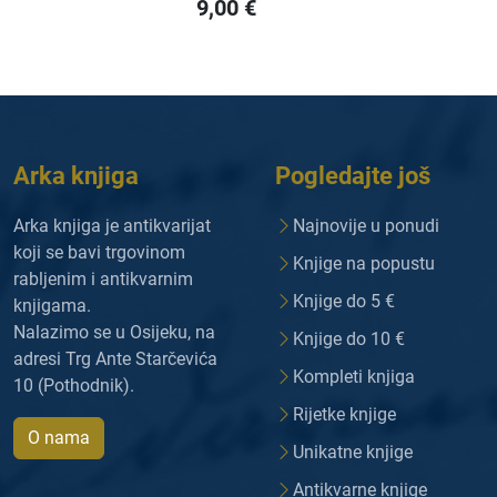
9,00
€
Arka knjiga
Pogledajte još
Arka knjiga je antikvarijat
Najnovije u ponudi
koji se bavi trgovinom
Knjige na popustu
rabljenim i antikvarnim
Knjige do 5 €
knjigama.
Nalazimo se u Osijeku, na
Knjige do 10 €
adresi Trg Ante Starčevića
Kompleti knjiga
10 (Pothodnik).
Rijetke knjige
O nama
Unikatne knjige
Antikvarne knjige