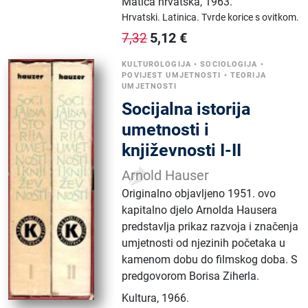
Matica hrvatska
,
1963.
Hrvatski.
Latinica.
Tvrde korice s ovitkom.
5,12
€
7,32
KULTUROLOGIJA
•
SOCIOLOGIJA
•
POVIJEST UMJETNOSTI
•
TEORIJA
UMJETNOSTI
Socijalna istorija
umetnosti i
književnosti I-II
Arnold Hauser
Originalno objavljeno 1951. ovo
kapitalno djelo Arnolda Hausera
predstavlja prikaz razvoja i značenja
umjetnosti od njezinih početaka u
kamenom dobu do filmskog doba. S
predgovorom Borisa Ziherla.
Kultura
,
1966.