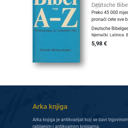
Deutsche Bibe
Preko 45 000 mjest
pronaći ćete sve b
Deutsche Bibelges
Njemački.
Latinica.
B
5,98
€
Arka knjiga
Arka knjiga je antikvarijat koji se bavi trgovino
rabljenim i antikvarnim knjigama.