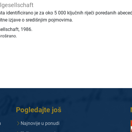
lgesellschaft
a identificirano je za oko 5 000 ključnih riječi poredanih abec
itne izjave o središnjim pojmovima.
ellschaft
,
1986.
roširano.
Pogledajte još
m
Najnovije u ponudi