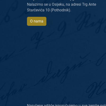
Nalazimo se u Osijeku, na adresi Trg Ante
Starčevića 10 (Pothodnik).
O nama
Naručene artikle isporučujemo u sve zemlje svij