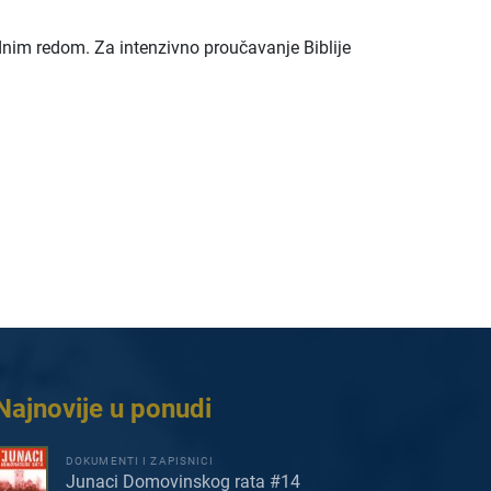
ednim redom. Za intenzivno proučavanje Biblije
Najnovije u ponudi
DOKUMENTI I ZAPISNICI
Junaci Domovinskog rata #14