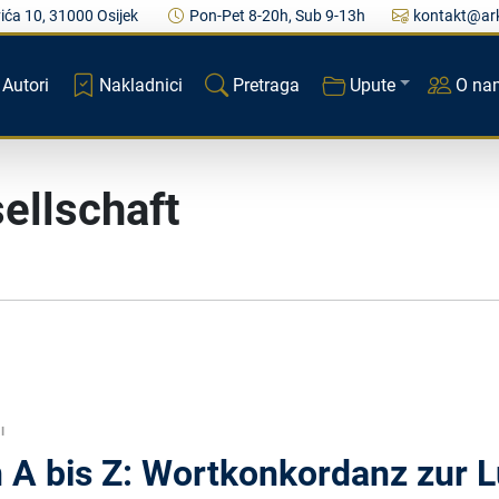
ića 10, 31000 Osijek
Pon-Pet 8-20h, Sub 9-13h
kontakt@ark
Autori
Nakladnici
Pretraga
Upute
O na
ellschaft
I
n A bis Z: Wortkonkordanz zur 