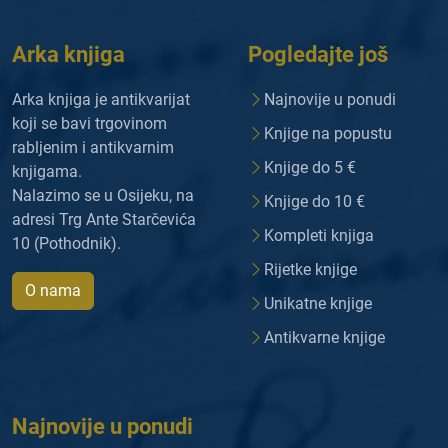
Arka knjiga
Pogledajte još
Arka knjiga je antikvarijat
Najnovije u ponudi
koji se bavi trgovinom
Knjige na popustu
rabljenim i antikvarnim
Knjige do 5 €
knjigama.
Nalazimo se u Osijeku, na
Knjige do 10 €
adresi Trg Ante Starčevića
Kompleti knjiga
10 (Pothodnik).
Rijetke knjige
O nama
Unikatne knjige
Antikvarne knjige
Najnovije u ponudi