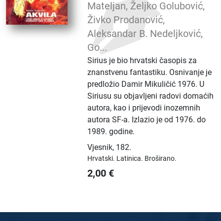
Mateljan, Željko Golubović,
Živko Prodanović,
Aleksandar B. Nedeljković,
Go...
Sirius je bio hrvatski časopis za
znanstvenu fantastiku. Osnivanje je
predložio Damir Mikuličić 1976. U
Siriusu su objavljeni radovi domaćih
autora, kao i prijevodi inozemnih
autora SF-a. Izlazio je od 1976. do
1989. godine.
Vjesnik
,
182.
Hrvatski.
Latinica.
Broširano.
2,00
€