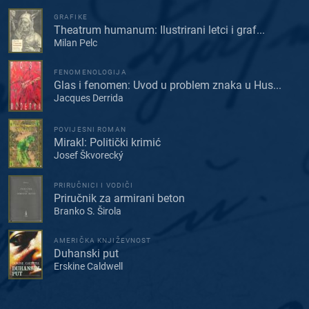
GRAFIKE
Theatrum humanum: Ilustrirani letci i graf...
Milan Pelc
FENOMENOLOGIJA
Glas i fenomen: Uvod u problem znaka u Hus...
Jacques Derrida
POVIJESNI ROMAN
Mirakl: Politički krimić
Josef Škvorecký
PRIRUČNICI I VODIČI
Priručnik za armirani beton
Branko S. Širola
AMERIČKA KNJIŽEVNOST
Duhanski put
Erskine Caldwell