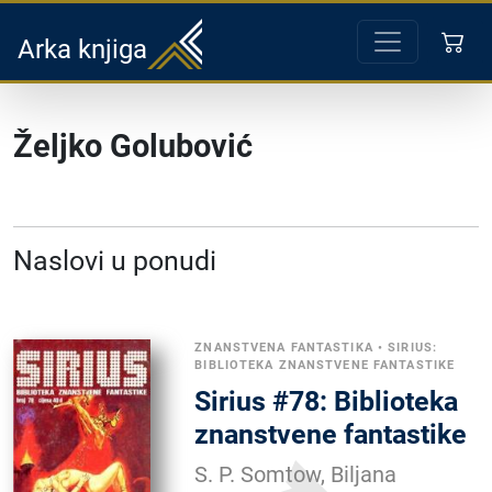
Arka knjiga
Željko Golubović
Naslovi u ponudi
ZNANSTVENA FANTASTIKA
•
SIRIUS:
BIBLIOTEKA ZNANSTVENE FANTASTIKE
Sirius #78: Biblioteka
znanstvene fantastike
S. P. Somtow, Biljana