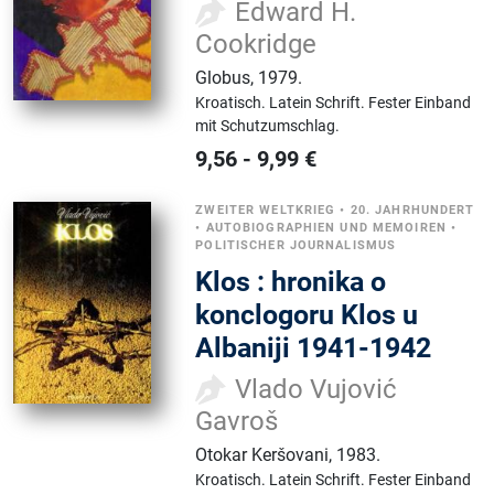
Edward H.
Cookridge
Globus
,
1979.
Kroatisch.
Latein Schrift.
Fester Einband
mit Schutzumschlag.
9,56
-
9,99
€
ZWEITER WELTKRIEG
•
20. JAHRHUNDERT
•
AUTOBIOGRAPHIEN UND MEMOIREN
•
POLITISCHER JOURNALISMUS
Klos : hronika o
konclogoru Klos u
Albaniji 1941-1942
Vlado Vujović
Gavroš
Otokar Keršovani
,
1983.
Kroatisch.
Latein Schrift.
Fester Einband