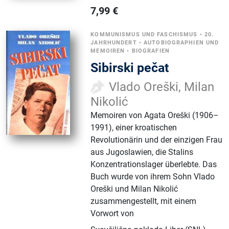
7,99
€
KOMMUNISMUS UND FASCHISMUS
•
20.
JAHRHUNDERT
•
AUTOBIOGRAPHIEN UND
MEMOIREN
•
BIOGRAFIEN
Sibirski pečat
Vlado Oreški, Milan
Nikolić
Memoiren von Agata Oreški (1906–
1991), einer kroatischen
Revolutionärin und der einzigen Frau
aus Jugoslawien, die Stalins
Konzentrationslager überlebte. Das
Buch wurde von ihrem Sohn Vlado
Oreški und Milan Nikolić
zusammengestellt, mit einem
Vorwort von