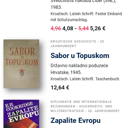
Sveučilišna naklada Liber (SNL)
,
1983.
Kroatisch.
Latein Schrift.
Fester Einband
mit Schutzumschlag.
4,08
-
5,26
€
4,96
5,44
KROATISCHE GESCHICHTE
•
20.
JAHRHUNDERT
Sabor u Topuskom
Državno nakladno poduzeće
Hrvatske
,
1945.
Kroatisch.
Latein Schrift.
Taschenbuch.
12,64
€
DIPLOMATIE UND INTERNATIONALE
BEZIEHUNGEN
•
SICHERHEITS- UND
MILITÄRSTRATEGIE
•
20. JAHRHUNDERT
Zapalite Evropu