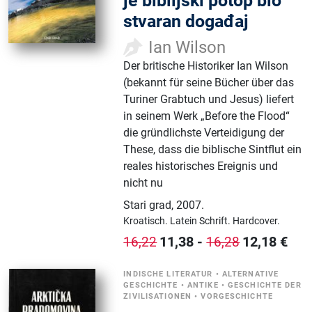
je biblijski potop bio
stvaran događaj
Ian Wilson
Der britische Historiker Ian Wilson
(bekannt für seine Bücher über das
Turiner Grabtuch und Jesus) liefert
in seinem Werk „Before the Flood“
die gründlichste Verteidigung der
These, dass die biblische Sintflut ein
reales historisches Ereignis und
nicht nu
Stari grad
,
2007.
Kroatisch.
Latein Schrift.
Hardcover.
11,38
-
12,18
€
16,22
16,28
INDISCHE LITERATUR
•
ALTERNATIVE
GESCHICHTE
•
ANTIKE
•
GESCHICHTE DER
ZIVILISATIONEN
•
VORGESCHICHTE