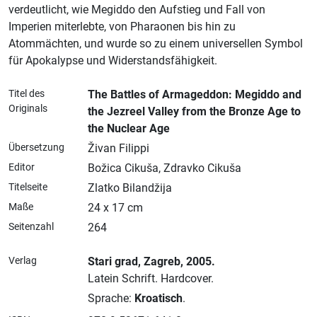
verdeutlicht, wie Megiddo den Aufstieg und Fall von
Imperien miterlebte, von Pharaonen bis hin zu
Atommächten, und wurde so zu einem universellen Symbol
für Apokalypse und Widerstandsfähigkeit.
Titel des
The Battles of Armageddon: Megiddo and
Originals
the Jezreel Valley from the Bronze Age to
the Nuclear Age
Übersetzung
Živan Filippi
Editor
Božica Cikuša, Zdravko Cikuša
Titelseite
Zlatko Bilandžija
Maße
24 x 17 cm
Seitenzahl
264
Verlag
Stari grad
, Zagreb
, 2005.
Latein Schrift.
Hardcover.
Sprache:
Kroatisch
.