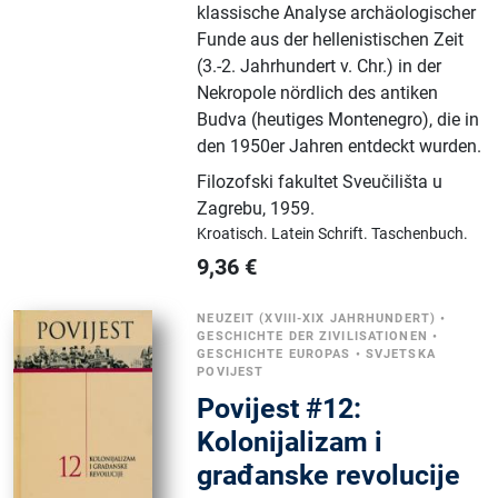
klassische Analyse archäologischer
Funde aus der hellenistischen Zeit
(3.-2. Jahrhundert v. Chr.) in der
Nekropole nördlich des antiken
Budva (heutiges Montenegro), die in
den 1950er Jahren entdeckt wurden.
Filozofski fakultet Sveučilišta u
Zagrebu
,
1959.
Kroatisch.
Latein Schrift.
Taschenbuch.
9,36
€
NEUZEIT (XVIII-XIX JAHRHUNDERT)
•
GESCHICHTE DER ZIVILISATIONEN
•
GESCHICHTE EUROPAS
•
SVJETSKA
POVIJEST
Povijest #12:
Kolonijalizam i
građanske revolucije