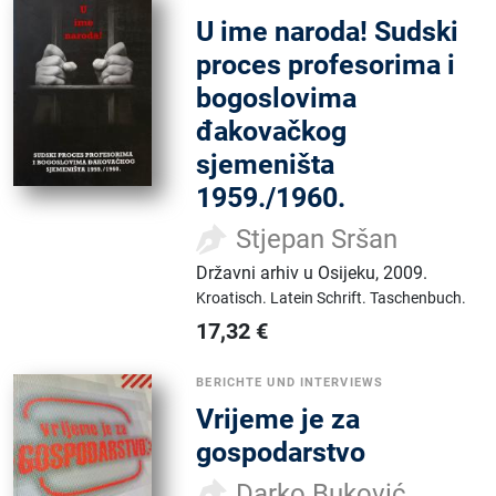
U ime naroda! Sudski
proces profesorima i
bogoslovima
đakovačkog
sjemeništa
1959./1960.
Stjepan Sršan
Državni arhiv u Osijeku
,
2009.
Kroatisch.
Latein Schrift.
Taschenbuch.
17,32
€
BERICHTE UND INTERVIEWS
Vrijeme je za
gospodarstvo
Darko Buković