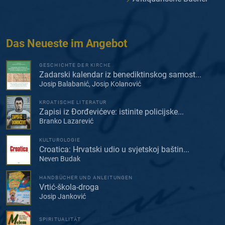
Das Neueste im Angebot
GESCHICHTE DER KIRCHE
Zadarski kalendar iz benediktinskog samost...
Josip Balabanić, Josip Kolanović
KROATISCHE LITERATUR
Zapisi iz Đorđevićeve: istinite policijske...
Branko Lazarević
KULTUROLOGIE
Croatica: Hrvatski udio u svjetskoj baštin...
Neven Budak
HANDBÜCHER UND ANLEITUNGEN
Vrtić-škola-droga
Josip Janković
SPIRITUALITÄT