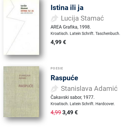
Istina ili ja
Lucija Stamać
AREA Grafika
,
1998.
Kroatisch.
Latein Schrift.
Taschenbuch.
4,99
€
POESIE
Raspuće
Stanislava Adamić
Čakavski sabor
,
1977.
Kroatisch.
Latein Schrift.
Hardcover.
3,49
€
4,99