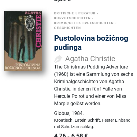
BRITISCHE LITERATUR
•
KURZGESCHICHTEN
•
KRIMIS/DETEKTIVGESCHICHTEN
•
GESCHICHTEN
Pustolovina božićnog
pudinga
Agatha Christie
The Christmas Pudding Adventure
(1960) ist eine Sammlung von sechs
Kriminalgeschichten von Agatha
Christie, in denen fünf Fälle von
Hercule Poirot und einer von Miss
Marple gelöst werden.
Globus
,
1984.
Kroatisch.
Latein Schrift.
Fester Einband
mit Schutzumschlag.
4,76
-
6,58
€