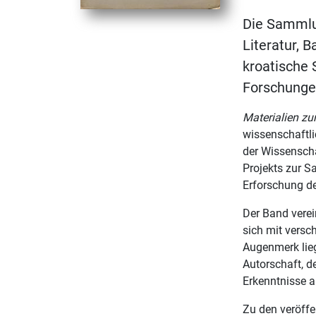
Die Sammlun
Literatur, 
kroatische S
Forschunge
Materialien zu
wissenschaftl
der Wissenscha
Projekts zur S
Erforschung de
Der Band verei
sich mit versc
Augenmerk lieg
Autorschaft, d
Erkenntnisse a
Zu den veröffe