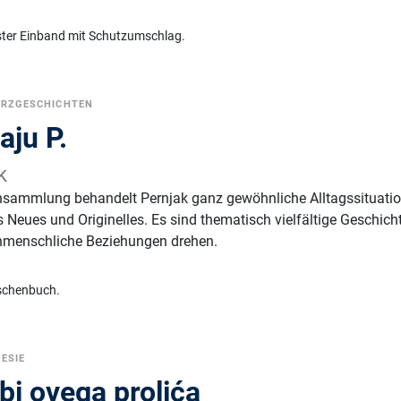
ster Einband mit Schutzumschlag.
URZGESCHICHTEN
aju P.
k
ensammlung behandelt Pernjak ganz gewöhnliche Alltagssituatio
 Neues und Originelles. Es sind thematisch vielfältige Geschich
enmenschliche Beziehungen drehen.
schenbuch.
ESIE
bi ovega prolića