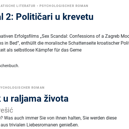
ATISCHE LITERATUR
•
PSYCHOLOGISCHER ROMAN
 2: Političari u krevetu
mativen Erfolgsfilms „Sex Scandal: Confessions of a Zagreb Mod
s in Bed“, enthüllt die moralische Schattenseite kroatischer Polit
hkeit als selbstlose Kämpfer für das Geme
schenbuch.
SYCHOLOGISCHER ROMAN
 u raljama života
ešić
 Was auch immer Sie von ihnen halten, Sie werden diese
aus trivialen Liebesromanen genießen.