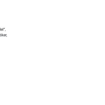
el“,
iker,