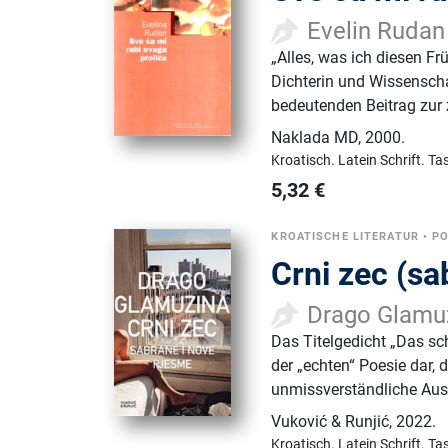
Evelin Rudan
„Alles, was ich diesen Fr
Dichterin und Wissenscha
bedeutenden Beitrag zur 
Naklada MD
,
2000.
Kroatisch.
Latein Schrift.
Ta
5,32
€
KROATISCHE LITERATUR
•
PO
Crni zec (sa
Drago Glamu
Das Titelgedicht „Das sc
der „echten“ Poesie dar, 
unmissverständliche Aus
Vuković & Runjić
,
2022.
Kroatisch.
Latein Schrift.
Ta