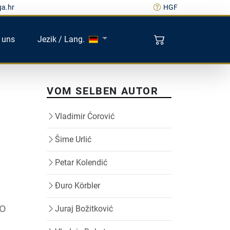
ga.hr
HGF
 uns
Jezik / Lang.
VOM SELBEN AUTOR
Vladimir Ćorović
Šime Urlić
Petar Kolendić
Đuro Körbler
ro
Juraj Božitković