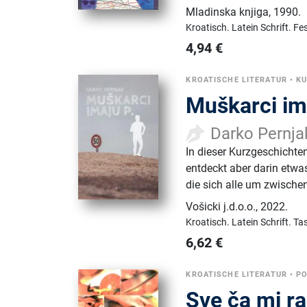
Mladinska knjiga
,
1990.
Kroatisch.
Latein Schrift.
Fe
4,94
€
KROATISCHE LITERATUR
•
K
Muškarci im
Darko Pernja
In dieser Kurzgeschicht
entdeckt aber darin etwas
die sich alle um zwisch
Vošicki j.d.o.o.
,
2022.
Kroatisch.
Latein Schrift.
Ta
6,62
€
KROATISCHE LITERATUR
•
PO
Sve ča mi ra