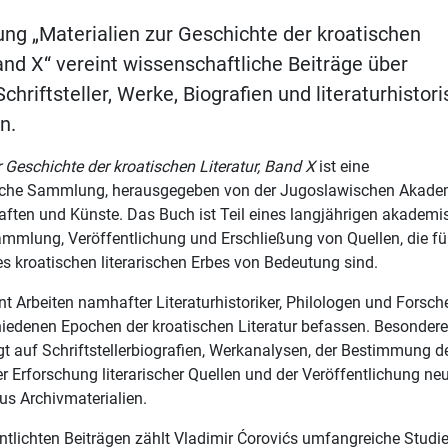
g „Materialien zur Geschichte der kroatischen
Band X“ vereint wissenschaftliche Beiträge über
chriftsteller, Werke, Biografien und literaturhistor
n.
r Geschichte der kroatischen Literatur, Band X
ist eine
iche Sammlung, herausgegeben von der Jugoslawischen Akade
ften und Künste. Das Buch ist Teil eines langjährigen akadem
ammlung, Veröffentlichung und Erschließung von Quellen, die fü
s kroatischen literarischen Erbes von Bedeutung sind.
nt Arbeiten namhafter Literaturhistoriker, Philologen und Forsche
hiedenen Epochen der kroatischen Literatur befassen. Besonder
t auf Schriftstellerbiografien, Werkanalysen, der Bestimmung d
er Erforschung literarischer Quellen und der Veröffentlichung ne
us Archivmaterialien.
ntlichten Beiträgen zählt Vladimir Ćorovićs umfangreiche Studi