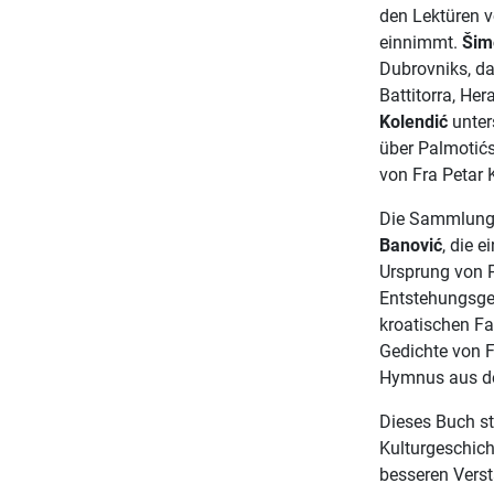
den Lektüren v
einnimmt.
Šim
Dubrovniks, da
Battitorra, He
Kolendić
unter
über Palmotić
von Fra Petar
Die Sammlung 
Banović
, die 
Ursprung von P
Entstehungsge
kroatischen F
Gedichte von 
Hymnus aus de
Dieses Buch st
Kulturgeschich
besseren Verstä