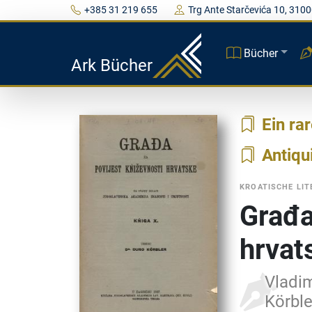
+385 31 219 655
Trg Ante Starčevića 10, 3100
Bücher
Ark Bücher
Ein ra
Antiqu
KROATISCHE LIT
Građa
hrvat
Vladim
Körble