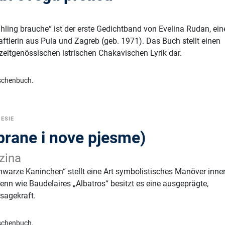
ühling brauche“ ist der erste Gedichtband von Evelina Rudan, ein
ftlerin aus Pula und Zagreb (geb. 1971). Das Buch stellt einen
zeitgenössischen istrischen Chakavischen Lyrik dar.
schenbuch.
ESIE
brane i nove pjesme)
zina
hwarze Kaninchen“ stellt eine Art symbolistisches Manöver inne
denn wie Baudelaires „Albatros“ besitzt es eine ausgeprägte,
sagekraft.
schenbuch.