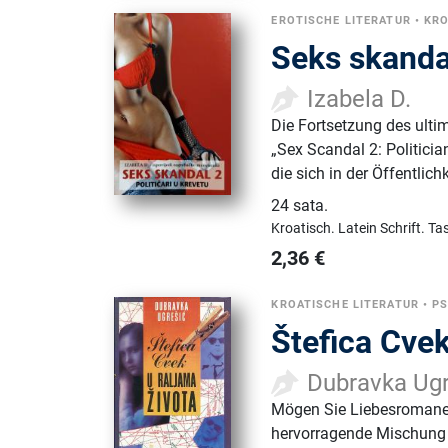
EROTISCHE LITERATUR
•
KRO
Seks skandal
Izabela D.
Die Fortsetzung des ulti
„Sex Scandal 2: Politician
die sich in der Öffentlic
24 sata
.
Kroatisch.
Latein Schrift.
Ta
2,36
€
KROATISCHE LITERATUR
•
P
Štefica Cvek
Dubravka Ugr
Mögen Sie Liebesromane?
hervorragende Mischung 