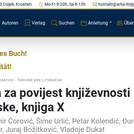
0 Osijek, Kroatien
Mo-Fr 8-20h, Sa 8-13h
kontakt@arka-knji
Autoren
Verlag
Suchen
Anleitung
Über
res Buch
ität
ERATUR
•
THEORIE DER LITERATUR
 za povijest književnosti
ske, knjiga X
ir Ćorović, Šime Urlić, Petar Kolendić, Đu
r, Juraj Božitković, Vladoje Dukat