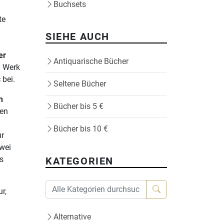
Buchsets
te
SIEHE AUCH
er
Antiquarische Bücher
d Werk
 bei.
Seltene Bücher
n
Bücher bis 5 €
den
Bücher bis 10 €
ur
zwei
s
KATEGORIEN
r,
Alternative