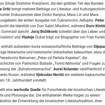
on Silvije Strahimir Kranjčević, die den größten Teil des Bandes
e Urlić
bringt mehrere Beiträge zur Literatur- und Kulturgeschich
runter Diskussionen über Dinko Ranjina, Mara Lili und Mara
rausgeberin der ersten Ausgabe von Čubranovićs Jeđupka.
Petar
sucht die Identität von Don Sabić Mladinić, während
Đuro Körbl
s Gomnaid spricht.
Juraj Božitković
schreibt über das Leben un
 Knežević und
Vladoje
Dukat trägt zur Biographie von Fran Kurelc
enthält außerdem kurze wissenschaftliche Beiträge von
Stjepa
einige literarische und historische Unklarheiten beleuchten, etwa 
reradovićs Beinamen „Petar od Perlata Kapetan“, die
schichte von Palmotićs Ballade „Tomić-Mihovila“ und Fragen z
assung der „Batrahomiomachia“.
Aurel Kolander
veröffentlicht 
Ferdo Rusan, während
Vjekoslav Noršić
ein weiteres kajkavische
m 18. Jahrhundert vorstellt.
ellt eine
wertvolle Quelle
für Forschende der kroatischen Literatu
te und Philologie dar. Die enthaltenen Werke tragen zu einem
ndnis der Entwicklung der kroatischen Literaturtradition, ihrer