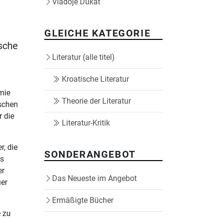
Vladoje Dukat
GLEICHE KATEGORIE
ische
Literatur (alle titel)
Kroatische Literatur
mie
Theorie der Literatur
ischen
r die
Literatur-Kritik
r, die
SONDERANGEBOT
es
er
Das Neueste im Angebot
uer
Ermäßigte Bücher
e zu