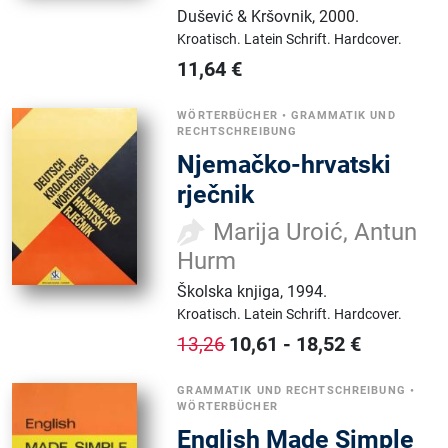
Dušević & Kršovnik
,
2000.
Kroatisch.
Latein Schrift.
Hardcover.
11,64
€
WÖRTERBÜCHER
•
GRAMMATIK UND
RECHTSCHREIBUNG
Njemačko-hrvatski
rječnik
Marija Uroić, Antun
Hurm
Školska knjiga
,
1994.
Kroatisch.
Latein Schrift.
Hardcover.
10,61
-
18,52
€
13,26
GRAMMATIK UND RECHTSCHREIBUNG
•
WÖRTERBÜCHER
English Made Simple