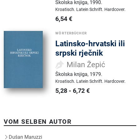
Školska knjiga
,
1990.
Kroatisch.
Latein Schrift.
Hardcover.
6,54
€
WÖRTERBÜCHER
Latinsko-hrvatski ili
srpski rječnik
Milan Žepić
Školska knjiga
,
1979.
Kroatisch.
Latein Schrift.
Hardcover.
5,28
-
6,72
€
VOM SELBEN AUTOR
Dušan Maruzzi