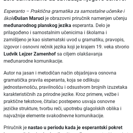
Esperanto – Praktična gramatika za samostalne učenike i
škole
Dušan Maruci
je obrazovni priručnik namenjen učenju
međunarodnog planskog jezika
esperanta. Delo je
prilagođeno i samostalnim učenicima i školama i
zamišljeno je kao sistematski uvod u gramatiku, pravopis,
izgovor i osnovni rečnik jezika koji je krajem 19. veka stvorio
Ludvik Lejzer Zamenhof
sa ciljem olakšavanja
međunarodne komunikacije.
Autor na jasan i metodičan način objašnjava osnovna
gramatička pravila esperanta, koja se odlikuju
jednostavnošću, pravilnošću i odsustvom brojnih izuzetaka
karakterističnih za prirodne jezike. Kroz primere, vežbe i
praktične tekstove, čitalac postepeno usvaja osnovne
jezičke strukture, tvorbu reči, upotrebu glagolskih oblika i
najvažnije elemente svakodnevne komunikacije.
Priručnik je
nastao u periodu kada je esperantski pokret