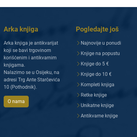
Arka knjiga
Pogledajte još
Arka knjiga je antikvarijat
Najnovije u ponudi
koji se bavi trgovinom
Knjige na popustu
korišćenim i antikvarnim
Knjige do 5 €
knjigama.
Nalazimo se u Osijeku, na
Knjige do 10 €
adresi Trg Ante Starčevića
Kompleti knjiga
10 (Pothodnik).
Retke knjige
O nama
Unikatne knjige
Antikvarne knjige