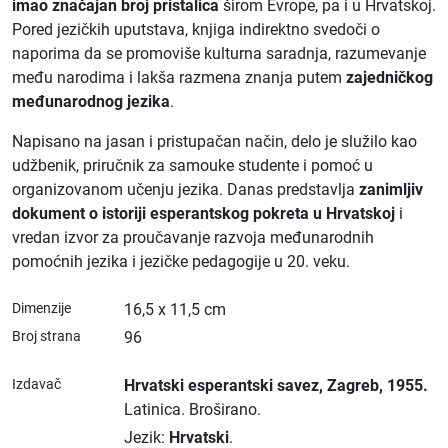
imao značajan broj pristalica
širom Evrope, pa i u Hrvatskoj.
Pored jezičkih uputstava, knjiga indirektno svedoči o
naporima da se promoviše kulturna saradnja, razumevanje
među narodima i lakša razmena znanja putem
zajedničkog
međunarodnog jezika
.
Napisano na jasan i pristupačan način, delo je služilo kao
udžbenik, priručnik za samouke studente i pomoć u
organizovanom učenju jezika. Danas predstavlja
zanimljiv
dokument o istoriji esperantskog pokreta u Hrvatskoj
i
vredan izvor za proučavanje razvoja međunarodnih
pomoćnih jezika i jezičke pedagogije u 20. veku.
Dimenzije
16,5 x 11,5 cm
Broj strana
96
Izdavač
Hrvatski esperantski savez
, Zagreb
, 1955.
Latinica.
Broširano.
Jezik:
Hrvatski
.