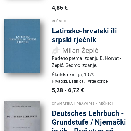
4,86
€
REČNICI
Latinsko-hrvatski ili
srpski rječnik
Milan Žepić
Rađeno prema izdanju B. Horvat -
Žepić. Sedmo izdanje.
Školska knjiga
,
1979.
Hrvatski.
Latinica.
Tvrde korice.
5,28
-
6,72
€
GRAMATIKA I PRAVOPIS
•
REČNICI
Deutsches Lehrbuch -
Grundstufe / Njemački
jezik - Prvi stupanj