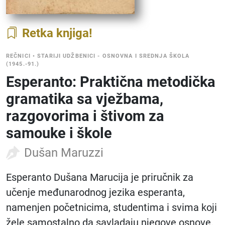
Retka knjiga
REČNICI
•
STARIJI UDŽBENICI - OSNOVNA I SREDNJA ŠKOLA
(1945.-91.)
Esperanto: Praktična metodička
gramatika sa vježbama,
razgovorima i štivom za
samouke i škole
Dušan Maruzzi
Esperanto Dušana Marucija je priručnik za
učenje međunarodnog jezika esperanta,
namenjen početnicima, studentima i svima koji
žele samostalno da savladaju njegove osnove.