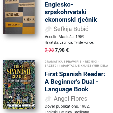
Englesko-
srpskohrvatski
ekonomski rječnik
Šefkija Bubić
Veselin Masleša
,
1959.
Hrvatski.
Latinica.
Tvrde korice.
7,98
€
9,98
GRAMATIKA I PRAVOPIS
•
REČNICI
•
SAŽETCI I ADAPTACIJE KNJIŽEVNIH DELA
First Spanish Reader:
A Beginner's Dual -
Language Book
Angel Flores
Dover publikations
,
1982.
Engleski.
Latinica.
Broširano.