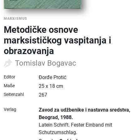
MARXISMUS
Metodičke osnove
marksističkog vaspitanja i
obrazovanja
Tomislav Bogavac
Editor
Đorđe Protić
Maße
25 x 18 cm
Seitenzahl
267
Verlag
Zavod za udžbenike i nastavna sredstva
,
Beograd
, 1988.
Latein Schrift.
Fester Einband mit
Schutzumschlag.