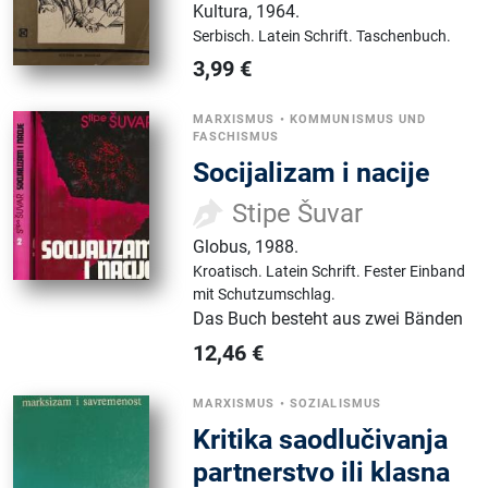
Kultura
,
1964.
Serbisch.
Latein Schrift.
Taschenbuch.
3,99
€
MARXISMUS
•
KOMMUNISMUS UND
FASCHISMUS
Socijalizam i nacije
Stipe Šuvar
Globus
,
1988.
Kroatisch.
Latein Schrift.
Fester Einband
mit Schutzumschlag.
Das Buch besteht aus zwei Bänden
12,46
€
MARXISMUS
•
SOZIALISMUS
Kritika saodlučivanja
partnerstvo ili klasna