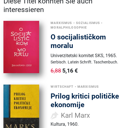
Diese Titel könnten Sie auch
interessieren
MARXISMUS
•
SOZIALISMUS
•
MORALPHILOSOPHIE
O socijalističkom
moralu
Univerzitetski komitet SKS
,
1965.
Serbisch.
Latein Schrift.
Taschenbuch.
5,16
€
6,88
WIRTSCHAFT
•
MARXISMUS
Prilog kritici političke
ekonomije
Karl Marx
Kultura
,
1960.