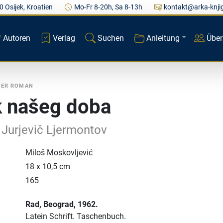
0 Osijek, Kroatien
Mo-Fr 8-20h, Sa 8-13h
kontakt@arka-knji
Autoren
Verlag
Suchen
Anleitung
Über
HER ROMAN
 našeg doba
 Jurjevič Ljermontov
Miloš Moskovljević
18 x 10,5 cm
165
Rad
, Beograd
, 1962.
Latein Schrift.
Taschenbuch.