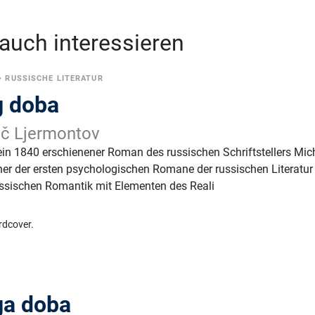
 auch interessieren
•
RUSSISCHE LITERATUR
g doba
vič Ljermontov
 ein 1840 erschienener Roman des russischen Schriftstellers Mich
einer der ersten psychologischen Romane der russischen Literatu
ussischen Romantik mit Elementen des Reali
rdcover.
ga doba