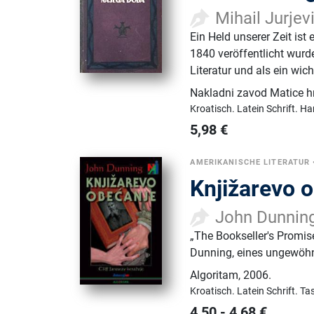
Mihail Jurje
Ein Held unserer Zeit ist
1840 veröffentlicht wurd
Literatur und als ein wic
Nakladni zavod Matice h
Kroatisch.
Latein Schrift.
Ha
5,98
€
AMERIKANISCHE LITERATUR
Knjižarevo o
John Dunnin
„The Bookseller's Promis
Dunning, eines ungewöhnl
Algoritam
,
2006.
Kroatisch.
Latein Schrift.
Ta
4,50
-
4,68
€