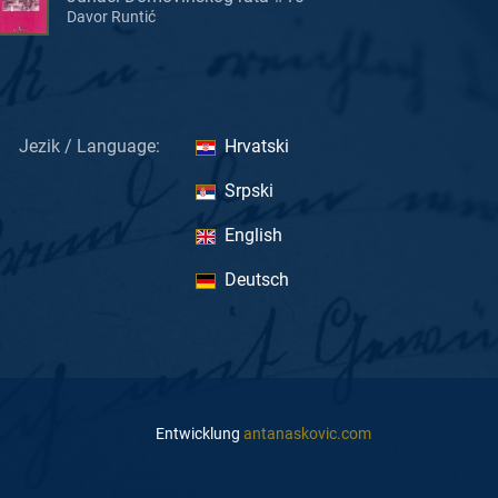
Davor Runtić
Jezik / Language:
Hrvatski
Srpski
English
Deutsch
Entwicklung
antanaskovic.com