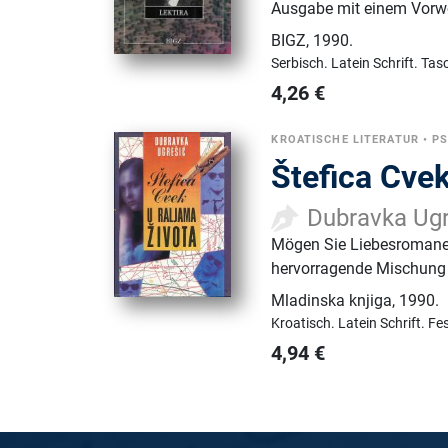
Ausgabe mit einem Vorwo
BIGZ
,
1990.
Serbisch.
Latein Schrift.
Tas
4,26
€
KROATISCHE LITERATUR
•
P
Štefica Cvek
Dubravka Ugr
Mögen Sie Liebesromane?
hervorragende Mischung 
Mladinska knjiga
,
1990.
Kroatisch.
Latein Schrift.
Fe
4,94
€