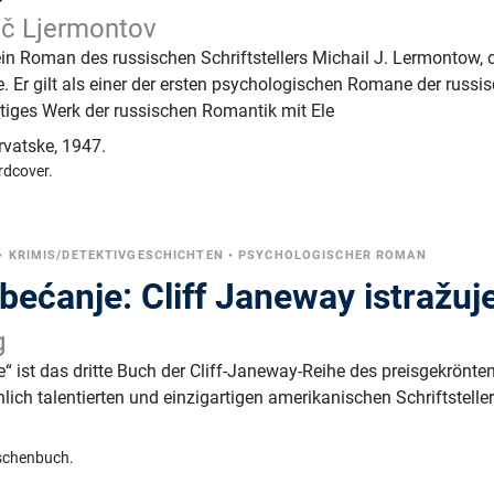
vič Ljermontov
 ein Roman des russischen Schriftstellers Michail J. Lermontow, 
e. Er gilt als einer der ersten psychologischen Romane der russi
htiges Werk der russischen Romantik mit Ele
rvatske
,
1947.
rdcover.
•
KRIMIS/DETEKTIVGESCHICHTEN
•
PSYCHOLOGISCHER ROMAN
bećanje: Cliff Janeway istražuj
g
e“ ist das dritte Buch der Cliff-Janeway-Reihe des preisgekrönte
ich talentierten und einzigartigen amerikanischen Schriftsteller
schenbuch.