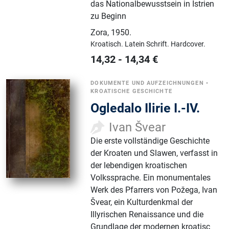
das Nationalbewusstsein in Istrien
zu Beginn
Zora
,
1950.
Kroatisch.
Latein Schrift.
Hardcover.
14,32
-
14,34
€
DOKUMENTE UND AUFZEICHNUNGEN
•
KROATISCHE GESCHICHTE
Ogledalo Ilirie I.-IV.
Ivan Švear
Die erste vollständige Geschichte
der Kroaten und Slawen, verfasst in
der lebendigen kroatischen
Volkssprache. Ein monumentales
Werk des Pfarrers von Požega, Ivan
Švear, ein Kulturdenkmal der
Illyrischen Renaissance und die
Grundlage der modernen kroatisc