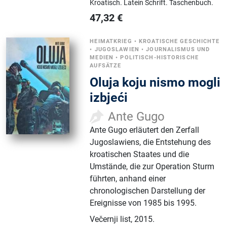
Kroatisch.
Latein Schrift.
Taschenbuch.
47,32
€
HEIMATKRIEG
•
KROATISCHE GESCHICHTE
•
JUGOSLAWIEN
•
JOURNALISMUS UND
MEDIEN
•
POLITISCH-HISTORISCHE
AUFSÄTZE
Oluja koju nismo mogli
izbjeći
Ante Gugo
Ante Gugo erläutert den Zerfall
Jugoslawiens, die Entstehung des
kroatischen Staates und die
Umstände, die zur Operation Sturm
führten, anhand einer
chronologischen Darstellung der
Ereignisse von 1985 bis 1995.
Večernji list
,
2015.