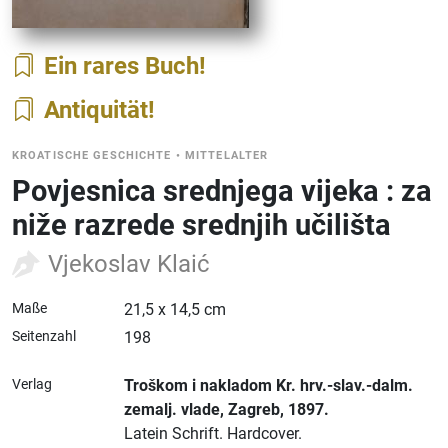
Ein rares Buch
Antiquität
KROATISCHE GESCHICHTE
•
MITTELALTER
Povjesnica srednjega vijeka : za
niže razrede srednjih učilišta
Vjekoslav Klaić
Maße
21,5 x 14,5 cm
Seitenzahl
198
Verlag
Troškom i nakladom Kr. hrv.-slav.-dalm.
zemalj. vlade
, Zagreb
, 1897.
Latein Schrift.
Hardcover.