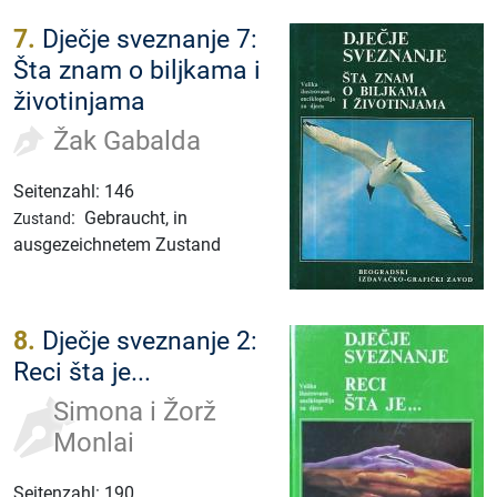
7.
Dječje sveznanje 7:
Šta znam o biljkama i
životinjama
Žak Gabalda
Seitenzahl: 146
:
Gebraucht, in
Zustand
ausgezeichnetem Zustand
8.
Dječje sveznanje 2:
Reci šta je...
Simona i Žorž
Monlai
Seitenzahl: 190