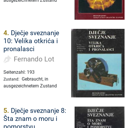
ausgezeichnetem Zustand
4.
Dječje sveznanje
10: Velika otkrića i
pronalasci
Fernando Lot
Seitenzahl: 193
:
Gebraucht, in
Zustand
ausgezeichnetem Zustand
5.
Dječje sveznanje 8:
Šta znam o moru i
pomorstvu