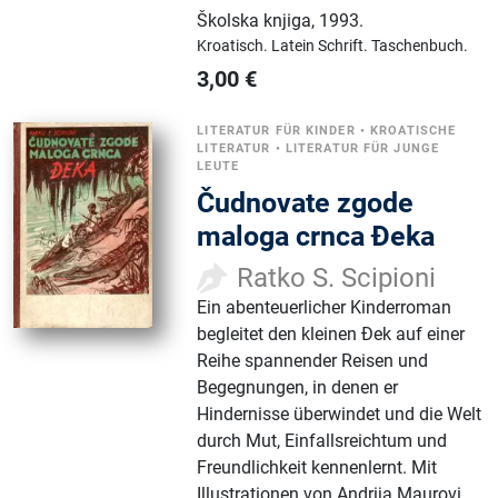
Školska knjiga
,
1993.
Kroatisch.
Latein Schrift.
Taschenbuch.
3,00
€
LITERATUR FÜR KINDER
•
KROATISCHE
LITERATUR
•
LITERATUR FÜR JUNGE
LEUTE
Čudnovate zgode
maloga crnca Đeka
Ratko S. Scipioni
Ein abenteuerlicher Kinderroman
begleitet den kleinen Đek auf einer
Reihe spannender Reisen und
Begegnungen, in denen er
Hindernisse überwindet und die Welt
durch Mut, Einfallsreichtum und
Freundlichkeit kennenlernt. Mit
Illustrationen von Andrija Maurovi