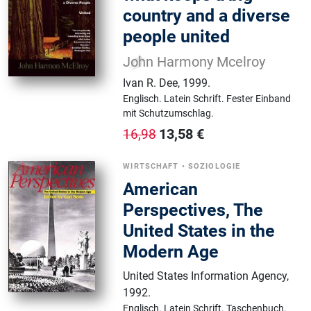
country and a diverse
people united
John Harmony Mcelroy
Ivan R. Dee
,
1999.
Englisch.
Latein Schrift.
Fester Einband
mit Schutzumschlag.
13,58
€
16,98
WIRTSCHAFT
•
SOZIOLOGIE
American
Perspectives, The
United States in the
Modern Age
United States Information Agency
,
1992.
Englisch.
Latein Schrift.
Taschenbuch.