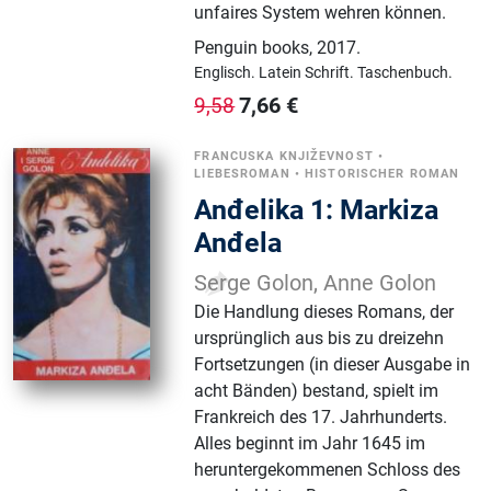
unfaires System wehren können.
Penguin books
,
2017.
Englisch.
Latein Schrift.
Taschenbuch.
7,66
€
9,58
FRANCUSKA KNJIŽEVNOST
•
LIEBESROMAN
•
HISTORISCHER ROMAN
Anđelika 1: Markiza
Anđela
Serge Golon, Anne Golon
Die Handlung dieses Romans, der
ursprünglich aus bis zu dreizehn
Fortsetzungen (in dieser Ausgabe in
acht Bänden) bestand, spielt im
Frankreich des 17. Jahrhunderts.
Alles beginnt im Jahr 1645 im
heruntergekommenen Schloss des