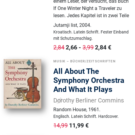
einem Leser, der versucht, das Buch
If One Winter Night a Traveler zu
lesen. Jedes Kapitel ist in zwei Teile
Jutarnji list
,
2004.
Kroatisch.
Latein Schrift.
Fester Einband
mit Schutzumschlag.
2,66
-
2,84
€
2,84
3,99
MUSIK – BÜCHER/ZEITSCHRIFTEN
All About The
Symphony Orchestra
And What It Plays
Dorothy Berliner Commins
Random House
,
1961.
Englisch.
Latein Schrift.
Hardcover.
11,99
€
14,99