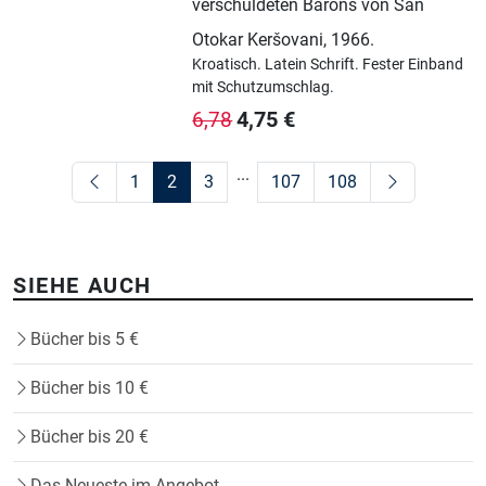
verschuldeten Barons von San
Otokar Keršovani
,
1966.
Kroatisch.
Latein Schrift.
Fester Einband
mit Schutzumschlag.
4,75
€
6,78
...
1
2
3
107
108
SIEHE AUCH
Bücher bis 5 €
Bücher bis 10 €
Bücher bis 20 €
Das Neueste im Angebot