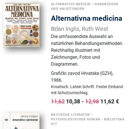
ALTERNATIVE MEDIZIN
•
HANDBÜCHER
UND ANLEITUNGEN
Alternativna medicina
Brian Inglis, Ruth West
Die umfassendste Auswahl an
natürlichen Behandlungsmethoden.
Reichhaltig illustriert mit
Zeichnungen, Fotos und
Diagrammen.
Grafički zavod Hrvatske (GZH)
,
1986.
Kroatisch.
Latein Schrift.
Fester Einband
mit Schutzumschlag.
10,38
-
11,62
€
11,62
12,98
BRITISCHE LITERATUR
•
PSYCHOLOGISCHER ROMAN
•
BIBLIOTEKA
HIT