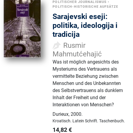
POLITISCHER JOURNALISMUS
•
POLITISCH-HISTORISCHE AUFSÄTZE
Sarajevski eseji:
politika, ideologija i
tradicija
Rusmir
Mahmutćehajić
Was ist möglich angesichts des
Mysteriums des Vertrauens als
vermittelte Beziehung zwischen
Menschen und des Unbekannten
des Selbstvertrauens als dunklem
Inhalt der Freiheit und der
Interaktionen von Menschen?
Durieux
,
2000.
Kroatisch.
Latein Schrift.
Taschenbuch.
14,82
€