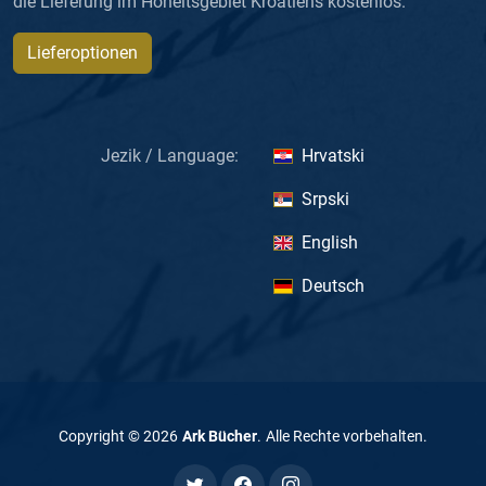
die Lieferung im Hoheitsgebiet Kroatiens kostenlos.
Lieferoptionen
Jezik / Language:
Hrvatski
Srpski
English
Deutsch
Copyright ©
2026
Ark Bücher
.
Alle Rechte vorbehalten
.