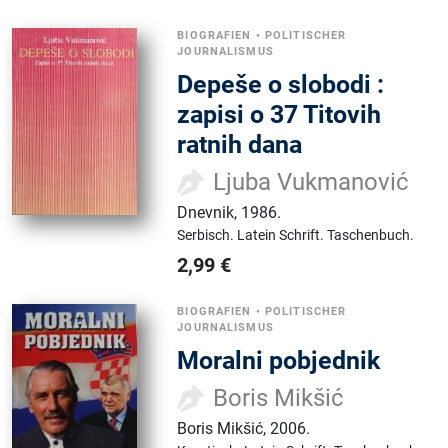
BIOGRAFIEN
•
POLITISCHER
JOURNALISMUS
Depeše o slobodi :
zapisi o 37 Titovih
ratnih dana
Ljuba Vukmanović
Dnevnik
,
1986.
Serbisch.
Latein Schrift.
Taschenbuch.
2,99
€
BIOGRAFIEN
•
POLITISCHER
JOURNALISMUS
Moralni pobjednik
Boris Mikšić
Boris Mikšić
,
2006.