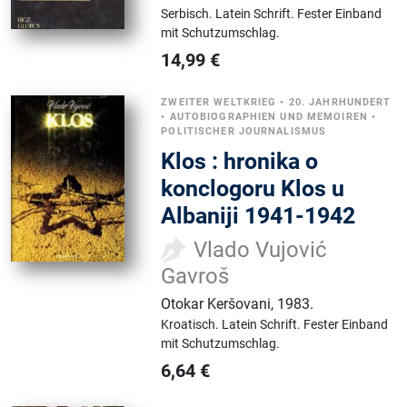
Serbisch.
Latein Schrift.
Fester Einband
mit Schutzumschlag.
14,99
€
ZWEITER WELTKRIEG
•
20. JAHRHUNDERT
•
AUTOBIOGRAPHIEN UND MEMOIREN
•
POLITISCHER JOURNALISMUS
Klos : hronika o
konclogoru Klos u
Albaniji 1941-1942
Vlado Vujović
Gavroš
Otokar Keršovani
,
1983.
Kroatisch.
Latein Schrift.
Fester Einband
mit Schutzumschlag.
6,64
€