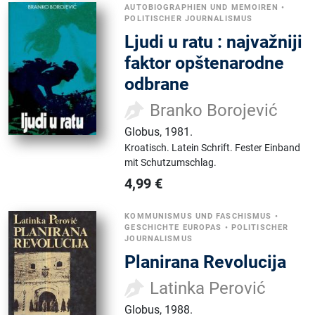
AUTOBIOGRAPHIEN UND MEMOIREN
•
POLITISCHER JOURNALISMUS
Ljudi u ratu : najvažniji
faktor opštenarodne
odbrane
Branko Borojević
Globus
,
1981.
Kroatisch.
Latein Schrift.
Fester Einband
mit Schutzumschlag.
4,99
€
KOMMUNISMUS UND FASCHISMUS
•
GESCHICHTE EUROPAS
•
POLITISCHER
JOURNALISMUS
Planirana Revolucija
Latinka Perović
Globus
,
1988.