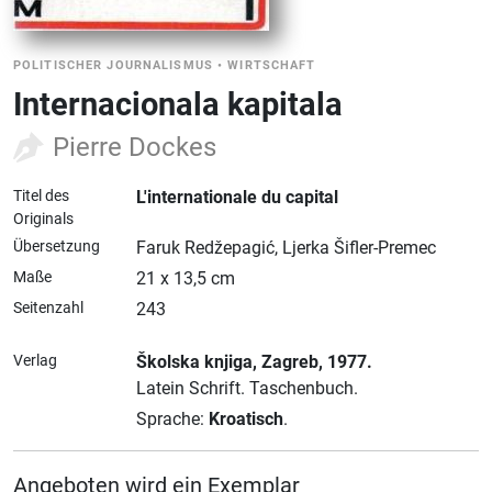
POLITISCHER JOURNALISMUS
•
WIRTSCHAFT
Internacionala kapitala
Pierre Dockes
Titel des
L'internationale du capital
Originals
Übersetzung
Faruk Redžepagić, Ljerka Šifler-Premec
Maße
21 x 13,5 cm
Seitenzahl
243
Verlag
Školska knjiga
, Zagreb
, 1977.
Latein Schrift.
Taschenbuch.
Sprache:
Kroatisch
.
Angeboten wird ein Exemplar