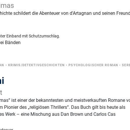
umas
ichte schildert die Abenteuer von d'Artagnan und seinen Freun
ster Einband mit Schutzumschlag.
wei Bänden
AN
•
KRIMIS/DETEKTIVGESCHICHTEN
•
PSYCHOLOGISCHER ROMAN
•
SER
i
t
rmas“ ist einer der bekanntesten und meistverkauften Romane v
 Pionier des „religiösen Thrillers“. Das Buch gilt bis heute als
stes Werk – eine Mischung aus Dan Brown und Carlos Cas