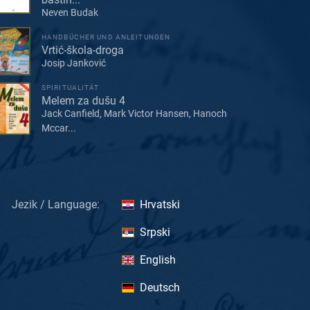
Neven Budak
HANDBÜCHER UND ANLEITUNGEN
Vrtić-škola-droga
Josip Janković
SPIRITUALITÄT
Melem za dušu 4
Jack Canfield, Mark Victor Hansen, Hanoch
Mccar...
Jezik / Language:
Hrvatski
Srpski
English
Deutsch