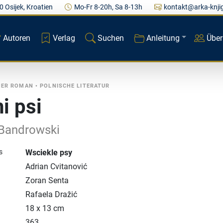
0 Osijek, Kroatien
Mo-Fr 8-20h, Sa 8-13h
kontakt@arka-knji
Autoren
Verlag
Suchen
Anleitung
Über
HER ROMAN
•
POLNISCHE LITERATUR
i psi
 Bandrowski
s
Wsciekle psy
Adrian Cvitanović
Zoran Senta
Rafaela Dražić
18 x 13 cm
363