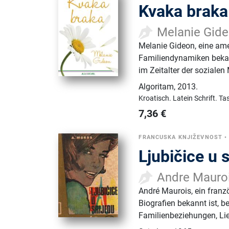
Kvaka braka
Melanie Gid
Melanie Gideon, eine ame
Familiendynamiken bekann
im Zeitalter der sozialen
Algoritam
,
2013.
Kroatisch.
Latein Schrift.
Ta
7,36
€
FRANCUSKA KNJIŽEVNOST
Ljubičice u 
Andre Mauro
André Maurois, ein franz
Biografien bekannt ist, 
Familienbeziehungen, Lie