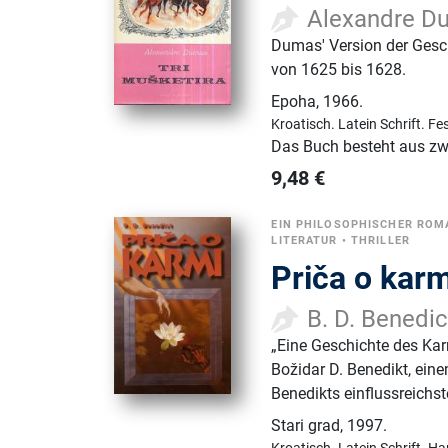
Alexandre D
Dumas' Version der Gesch
von 1625 bis 1628.
Epoha
,
1966.
Kroatisch.
Latein Schrift.
Fe
Das Buch besteht aus z
9,48
€
EIN PHILOSOPHISCHER ROM
LITERATUR
•
THRILLER
Priča o karm
B. D. Benedic
„Eine Geschichte des Ka
Božidar D. Benedikt, einem
Benedikts einflussreich
Stari grad
,
1997.