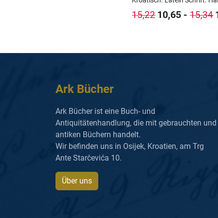
Kroatisch.
Latein Schrift.
Ha
10,65
-
15,22
15,34
Ark Bücher
Ark Bücher ist eine Buch- und
Antiquitätenhandlung, die mit gebrauchten und
antiken Büchern handelt.
Wir befinden uns in Osijek, Kroatien, am Trg
Ante Starčevića 10.
Über uns