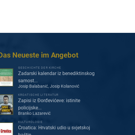
Das Neueste im Angebot
GESCHICHTE DER KIRCHE
Zadarski kalendar iz benediktinskog
samost...
Josip Balabanić, Josip Kolanović
KROATISCHE LITERATUR
Zapisi iz Đorđevićeve: istinite
policijske...
Branko Lazarević
KULTUROLOGIE
Croatica: Hrvatski udio u svjetskoj
baštin...