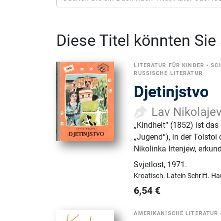
Diese Titel könnten Sie
LITERATUR FÜR KINDER
•
SC
RUSSISCHE LITERATUR
Djetinjstvo
Lav Nikolajev
„Kindheit“ (1852) ist das
„Jugend“), in der Tolstoi
Nikolinka Irtenjew, erku
Svjetlost
,
1971.
Kroatisch.
Latein Schrift.
Ha
6,54
€
AMERIKANISCHE LITERATUR