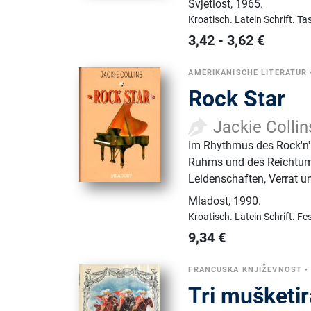
Svjetlost
,
1965.
Kroatisch.
Latein Schrift.
Ta
3,42
-
3,62
€
AMERIKANISCHE LITERATUR
Rock Star
Jackie Collin
Im Rhythmus des Rock'n'Ro
Ruhms und des Reichtums
Leidenschaften, Verrat 
Mladost
,
1990.
Kroatisch.
Latein Schrift.
Fe
9,34
€
FRANCUSKA KNJIŽEVNOST
Tri mušketir