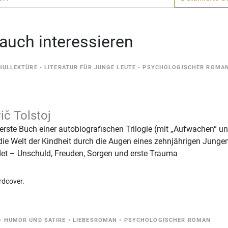
 auch interessieren
HULLEKTÜRE
•
LITERATUR FÜR JUNGE LEUTE
•
PSYCHOLOGISCHER ROMA
ič Tolstoj
 erste Buch einer autobiografischen Trilogie (mit „Aufwachen“ u
 die Welt der Kindheit durch die Augen eines zehnjährigen Jungen
ndet – Unschuld, Freuden, Sorgen und erste Trauma
rdcover.
•
HUMOR UND SATIRE
•
LIEBESROMAN
•
PSYCHOLOGISCHER ROMAN