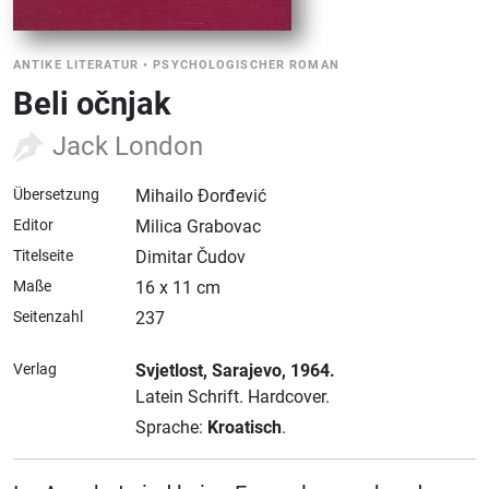
ANTIKE LITERATUR
•
PSYCHOLOGISCHER ROMAN
Beli očnjak
Jack London
Übersetzung
Mihailo Đorđević
Editor
Milica Grabovac
Titelseite
Dimitar Čudov
Maße
16 x 11 cm
Seitenzahl
237
Verlag
Svjetlost
, Sarajevo
, 1964.
Latein Schrift.
Hardcover.
Sprache:
Kroatisch
.