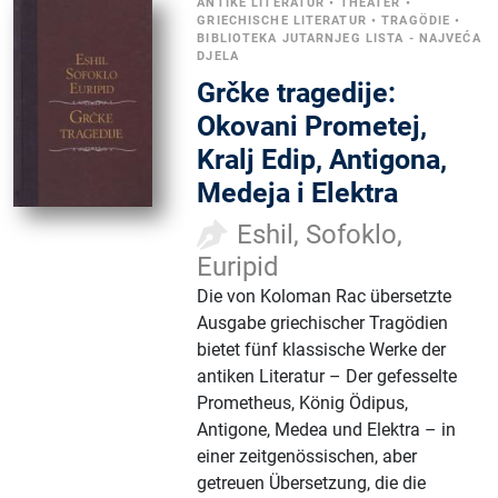
ANTIKE LITERATUR
•
THEATER
•
GRIECHISCHE LITERATUR
•
TRAGÖDIE
•
BIBLIOTEKA JUTARNJEG LISTA - NAJVEĆA
DJELA
Grčke tragedije:
Okovani Prometej,
Kralj Edip, Antigona,
Medeja i Elektra
Eshil, Sofoklo,
Euripid
Die von Koloman Rac übersetzte
Ausgabe griechischer Tragödien
bietet fünf klassische Werke der
antiken Literatur – Der gefesselte
Prometheus, König Ödipus,
Antigone, Medea und Elektra – in
einer zeitgenössischen, aber
getreuen Übersetzung, die die