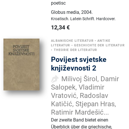
poetisc
Globus media
,
2004.
Kroatisch.
Latein Schrift.
Hardcover.
12,34
€
ALBANISCHE LITERATUR
•
ANTIKE
LITERATUR
•
GESCHICHTE DER LITERATUR
•
THEORIE DER LITERATUR
Povijest svjetske
književnosti 2
Milivoj Širol, Damir
Salopek, Vladimir
Vratović, Radoslav
Katičić, Stjepan Hras,
Ratimir Mardešić...
Der zweite Band bietet einen
Überblick über die griechische,