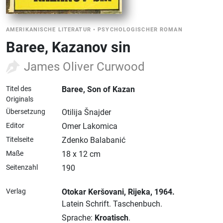
AMERIKANISCHE LITERATUR
•
PSYCHOLOGISCHER ROMAN
Baree, Kazanov sin
James Oliver Curwood
Titel des
Baree, Son of Kazan
Originals
Übersetzung
Otilija Šnajder
Editor
Omer Lakomica
Titelseite
Zdenko Balabanić
Maße
18 x 12 cm
Seitenzahl
190
Verlag
Otokar Keršovani
, Rijeka
, 1964.
Latein Schrift.
Taschenbuch.
Sprache:
Kroatisch
.