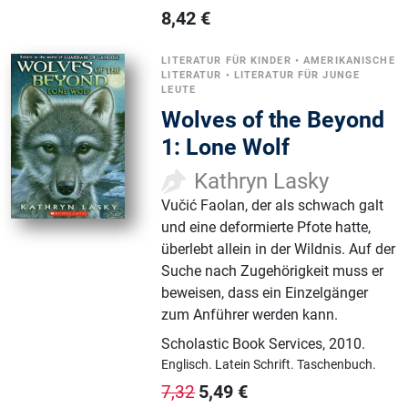
8,42
€
LITERATUR FÜR KINDER
•
AMERIKANISCHE
LITERATUR
•
LITERATUR FÜR JUNGE
LEUTE
Wolves of the Beyond
1: Lone Wolf
Kathryn Lasky
Vučić Faolan, der als schwach galt
und eine deformierte Pfote hatte,
überlebt allein in der Wildnis. Auf der
Suche nach Zugehörigkeit muss er
beweisen, dass ein Einzelgänger
zum Anführer werden kann.
Scholastic Book Services
,
2010.
Englisch.
Latein Schrift.
Taschenbuch.
5,49
€
7,32