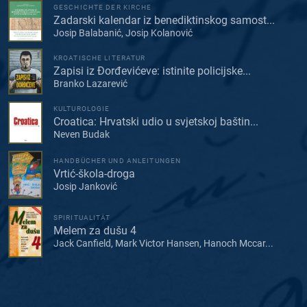
GESCHICHTE DER KIRCHE
Zadarski kalendar iz benediktinskog samost...
Josip Balabanić, Josip Kolanović
KROATISCHE LITERATUR
Zapisi iz Đorđevićeve: istinite policijske...
Branko Lazarević
KULTUROLOGIE
Croatica: Hrvatski udio u svjetskoj baštin...
Neven Budak
HANDBÜCHER UND ANLEITUNGEN
Vrtić-škola-droga
Josip Janković
SPIRITUALITÄT
Melem za dušu 4
Jack Canfield, Mark Victor Hansen, Hanoch Mccar...