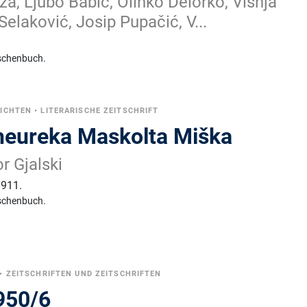
ža, Ljubo Babić, Olinko Delorko, Višnja
Selaković, Josip Pupačić, V...
schenbuch.
ICHTEN
•
LITERARISCHE ZEITSCHRIFT
heureka Maskolta Miška
r Gjalski
1911.
schenbuch.
•
ZEITSCHRIFTEN UND ZEITSCHRIFTEN
950/6