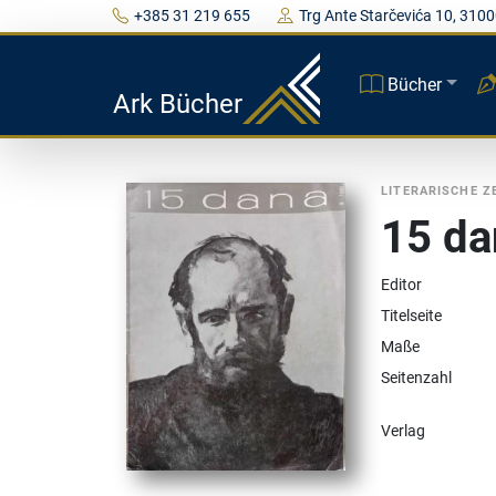
+385 31 219 655
Trg Ante Starčevića 10, 3100
Bücher
Ark Bücher
LITERARISCHE Z
15 da
Editor
Titelseite
Maße
Seitenzahl
Verlag