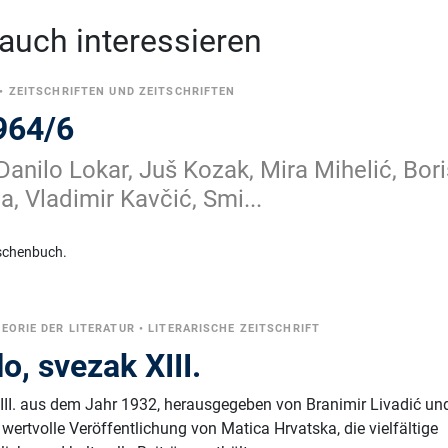
 auch interessieren
•
ZEITSCHRIFTEN UND ZEITSCHRIFTEN
964/6
Danilo Lokar, Juš Kozak, Mira Mihelić, Bori
a, Vladimir Kavčić, Smi...
schenbuch.
EORIE DER LITERATUR
•
LITERARISCHE ZEITSCHRIFT
o, svezak XIII.
XIII. aus dem Jahr 1932, herausgegeben von Branimir Livadić un
 wertvolle Veröffentlichung von Matica Hrvatska, die vielfältige