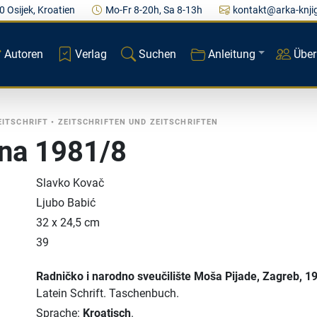
0 Osijek, Kroatien
Mo-Fr 8-20h, Sa 8-13h
kontakt@arka-knji
Autoren
Verlag
Suchen
Anleitung
Über
EITSCHRIFT
•
ZEITSCHRIFTEN UND ZEITSCHRIFTEN
na 1981/8
Slavko Kovač
Ljubo Babić
32 x 24,5 cm
39
Radničko i narodno sveučilište Moša Pijade
, Zagreb
, 1
Latein Schrift.
Taschenbuch.
Sprache:
Kroatisch
.