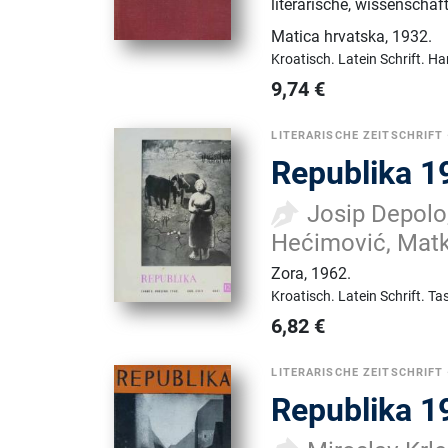
literarische, wissenschaft
Matica hrvatska
,
1932.
Kroatisch.
Latein Schrift.
Ha
9,74
€
LITERARISCHE ZEITSCHRIFT
Republika 1
Josip Depolo,
Hećimović, Matko
Zora
,
1962.
Kroatisch.
Latein Schrift.
Ta
6,82
€
LITERARISCHE ZEITSCHRIFT
Republika 1