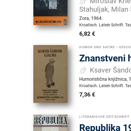
Miroslav Krle
Stahuljak, Milan 
Zora
,
1964.
Kroatisch.
Latein Schrift.
Ta
6,82
€
HUMOR UND SATIRE
•
GESCH
Znanstveni 
Ksaver Šando
Humoristična knjižnica
,
Kroatisch.
Latein Schrift.
Ta
7,36
€
LITERARISCHE ZEITSCHRIFT
Republika 1