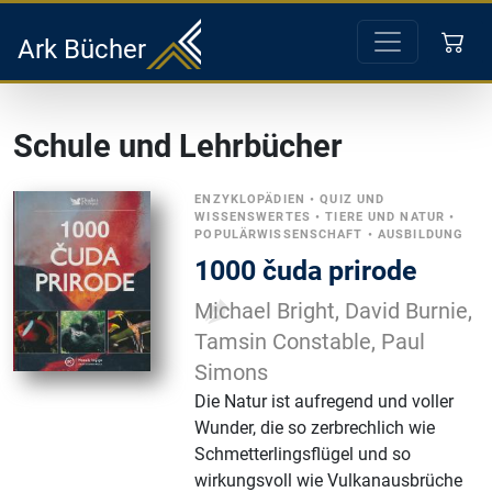
Ark Bücher
Schule und Lehrbücher
ENZYKLOPÄDIEN
•
QUIZ UND
WISSENSWERTES
•
TIERE UND NATUR
•
POPULÄRWISSENSCHAFT
•
AUSBILDUNG
1000 čuda prirode
Michael Bright, David Burnie,
Tamsin Constable, Paul
Simons
Die Natur ist aufregend und voller
Wunder, die so zerbrechlich wie
Schmetterlingsflügel und so
wirkungsvoll wie Vulkanausbrüche