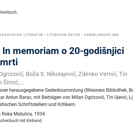
chenbuch.
KROATISCHE LITERATUR
•
LITERATUR-KRITIK
•
SAMMLUNGEN UND
: In memoriam o 20-godišnjici
smrti
grizović, Boža S. Nikolajević, Zdenko Vernić, Tin
 Šimić,...
sner herausgegebene Gedenksammlung (Wiesners Bibliothek, Bd
r Antun Barac, mit Beiträgen von Milan Ogrizović, Tin Ujević, L
ischen Schriftstellern und Kritikern.
i Roka Matulića
,
1934.
schenbuch mit Einband.