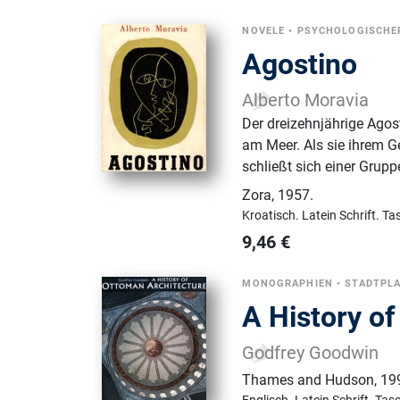
NOVELE
•
PSYCHOLOGISCHE
Agostino
Alberto Moravia
Der dreizehnjährige Agos
am Meer. Als sie ihrem 
schließt sich einer Gru
Zora
,
1957.
Kroatisch.
Latein Schrift.
Ta
9,46
€
MONOGRAPHIEN
•
STADTPLA
A History o
Godfrey Goodwin
Thames and Hudson
,
19