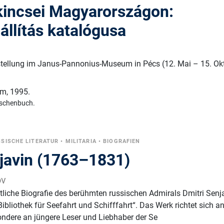
 kincsei Magyarországon:
állítás katalógusa
tellung im Janus-Pannonius-Museum in Pécs (12. Mai – 15. Ok
um
,
1995.
schenbuch.
SSISCHE LITERATUR
•
MILITARIA
•
BIOGRAFIEN
javin (1763–1831)
ov
liche Biografie des berühmten russischen Admirals Dmitri Senj
Bibliothek für Seefahrt und Schifffahrt“. Das Werk richtet sich an
ondere an jüngere Leser und Liebhaber der Se