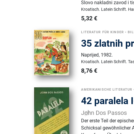
Slovo nakladni zavod i ti
Kroatisch.
Latein Schrift.
Ha
5,32
€
LITERATUR FÜR KINDER
•
BI
35 zlatnih pr
Naprijed
,
1982.
Kroatisch.
Latein Schrift.
Ta
8,76
€
AMERIKANISCHE LITERATUR
42 paralela I
John Dos Passos
Der erste Teil der episc
Schicksal gewöhnlicher A