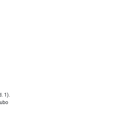
. 1).
jubo