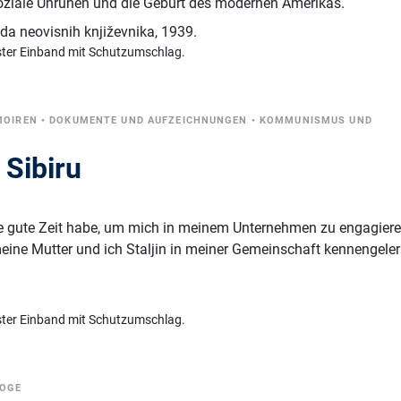
ziale Unruhen und die Geburt des modernen Amerikas.
da neovisnih književnika
,
1939.
ster Einband mit Schutzumschlag.
MOIREN
•
DOKUMENTE UND AUFZEICHNUNGEN
•
KOMMUNISMUS UND
 Sibiru
ne gute Zeit habe, um mich in meinem Unternehmen zu engagiere
 meine Mutter und ich Staljin in meiner Gemeinschaft kennengeler
ster Einband mit Schutzumschlag.
LOGE