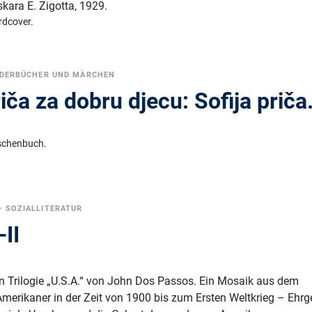
skara E. Zigotta
,
1929.
rdcover.
LDERBÜCHER UND MÄRCHEN
iča za dobru djecu: Sofija priča.
schenbuch.
•
SOZIALLITERATUR
-II
hen Trilogie „U.S.A.“ von John Dos Passos. Ein Mosaik aus dem
merikaner in der Zeit von 1900 bis zum Ersten Weltkrieg – Ehrge