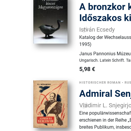
A ​bronzkor
Időszakos ki
István Ecsedy
Katalog der Wechselauss
1995)
Janus Pannonius Múze
Ungarisch.
Latein Schrift.
Ta
5,98
€
HISTORISCHER ROMAN
•
RU
Admiral Sen
Vladimir L. Snjegirj
Eine populärwissenschaft
erschienen in der Reihe „
breites Publikum, insbes