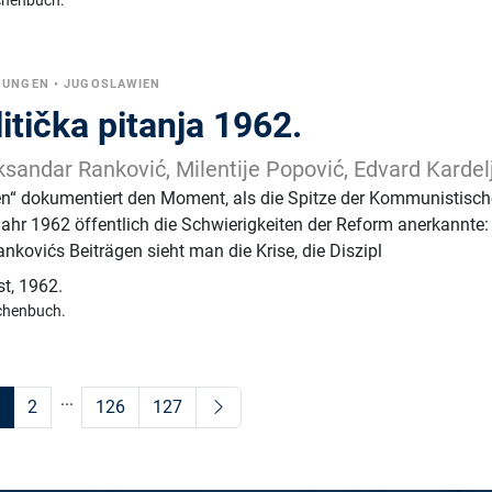
chenbuch.
NUNGEN
•
JUGOSLAWIEN
itička pitanja 1962.
eksandar Ranković, Milentije Popović, Edvard Kardel
gen“ dokumentiert den Moment, als die Spitze der Kommunistisc
ahr 1962 öffentlich die Schwierigkeiten der Reform anerkannte:
ankovićs Beiträgen sieht man die Krise, die Diszipl
st
,
1962.
chenbuch.
...
2
126
127