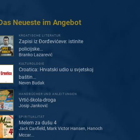
Das Neueste im Angebot
KROATISCHE LITERATUR
Zapisi iz Đorđevićeve: istinite
policijske...
Branko Lazarević
KULTUROLOGIE
Croatica: Hrvatski udio u svjetskoj
baštin...
Neven Budak
HANDBÜCHER UND ANLEITUNGEN
Vrtić-škola-droga
Josip Janković
SPIRITUALITÄT
Melem za dušu 4
Jack Canfield, Mark Victor Hansen, Hanoch
Mccar...