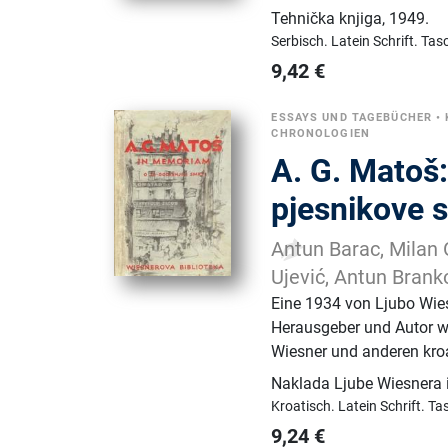
Tehnička knjiga
,
1949.
Serbisch.
Latein Schrift.
Tas
9,42
€
ESSAYS UND TAGEBÜCHER
•
CHRONOLOGIEN
A. G. Matoš
pjesnikove 
Antun Barac, Milan O
Ujević, Antun Branko
Eine 1934 von Ljubo Wie
Herausgeber und Autor wa
Wiesner und anderen kroat
Naklada Ljube Wiesnera 
Kroatisch.
Latein Schrift.
Ta
9,24
€