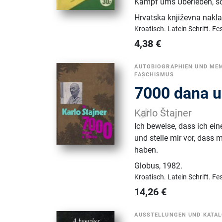
Kampf ums Überleben, so
Hrvatska književna nakla
Kroatisch.
Latein Schrift.
Fe
4,38
€
AUTOBIOGRAPHIEN UND ME
FASCHISMUS
7000 dana u
Karlo Štajner
Ich beweise, dass ich ei
und stelle mir vor, dass
haben.
Globus
,
1982.
Kroatisch.
Latein Schrift.
Fe
14,26
€
AUSSTELLUNGEN UND KATA