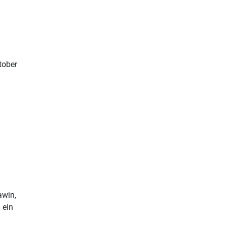
tober
awin,
 ein