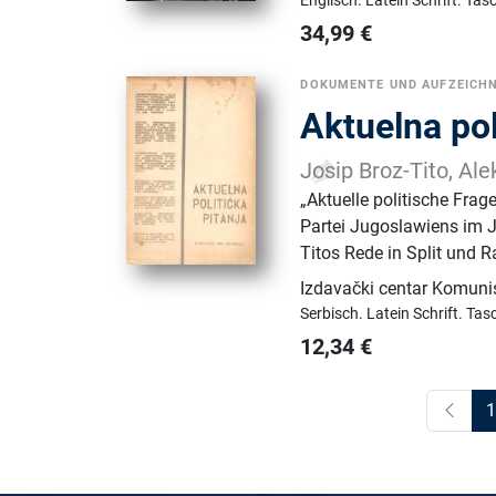
Englisch.
Latein Schrift.
Tas
34,99
€
DOKUMENTE UND AUFZEICH
Aktuelna pol
Josip Broz-Tito, Al
„Aktuelle politische Fra
Partei Jugoslawiens im J
Titos Rede in Split und R
Izdavački centar Komuni
Serbisch.
Latein Schrift.
Tas
12,34
€
1