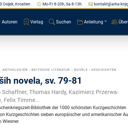
0 Osijek, Kroatien
Mo-Fr 8-20h, Sa 8-13h
kontakt@arka-knji
Autoren
Verlag
Suchen
Anleitung
Über
•
ANTHOLOGIEN
•
BRITISCHE LITERATUR
•
NOVELE
•
GESCHICHTEN
ših novela, sv. 79-81
b Schaffner, Thomas Hardy, Kazimierz Przerwa-
, Felix Timme...
schenkriegszeit-Bibliothek der 1000 schönsten Kurzgeschichten
von Kurzgeschichten sieben europäischer und amerikanischer Au
 Wiesner.