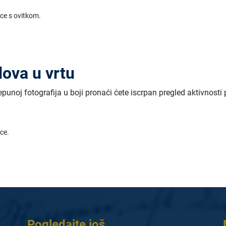
ice s ovitkom.
dova u vrtu
repunoj fotografija u boji pronaći ćete iscrpan pregled aktivnosti
ice.
Pogledajte još