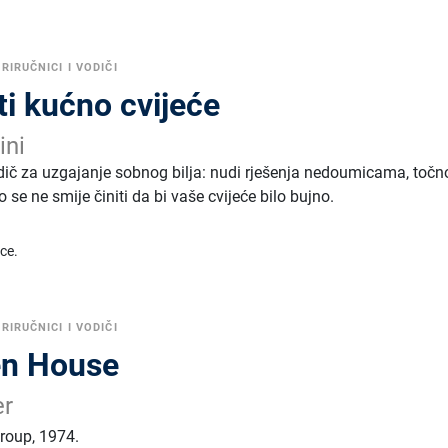
RIRUČNICI I VODIČI
i kućno cvijeće
ini
odič za uzgajanje sobnog bilja: nudi rješenja nedoumicama, točn
o se ne smije činiti da bi vaše cvijeće bilo bujno.
ice.
RIRUČNICI I VODIČI
en House
er
group
,
1974.