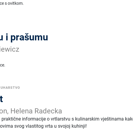
ice s ovitkom.
ju i prašumu
iewicz
ice.
KUHARSTVO
t
on, Helena Radecka
 praktične informacije o vrtlarstvu s kulinarskim vještinama ka
dovima svog vlastitog vrta u svojoj kuhinji!