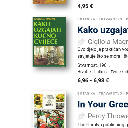
4,95
€
BOTANIKA I TRAVARSTVO
•
P
Kako uzgajat
Gigliola Magr
Ovo djelo je praktičan v
savjetuje što se mora i št
Stvarnost
,
1981.
Hrvatski.
Latinica.
Tvrde kor
6,96
-
6,98
€
BOTANIKA I TRAVARSTVO
•
P
In Your Gre
Percy Throw
The Hamlyn publishing 