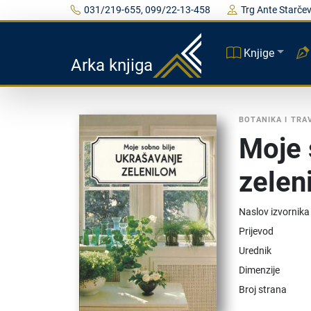
031/219-655, 099/22-13-458
Trg Ante Starčev
Knjige
Arka knjiga
BOTANIKA I TR
Moje 
zelen
Naslov izvornika
Prijevod
Urednik
Dimenzije
Broj strana