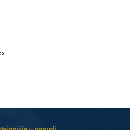
 po
Najnovije u ponudi