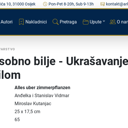
ića 10, 31000 Osijek
Pon-Pet 8-20h, Sub 9-13h
kontakt@ark
Autori
Nakladnici
Pretraga
Upute
O na
AVARSTVO
sobno bilje - Ukrašavanj
ilom
Alles uber zimmerpflanzen
Anđelka i Stanislav Vidmar
Miroslav Kutanjac
25 x 17,5 cm
65