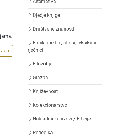
Alternativa
Dječje knjige
Društvene znanosti
ijama.
Enciklopedije, atlasi, leksikoni i
rječnici
traga
Filozofija
Glazba
Književnost
Kolekcionarstvo
Nakladnički nizovi / Edicije
Periodika