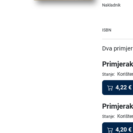
Nakladnik
ISBN
Dva primjer
Primjerak
:
Korište
Stanje
4,22
€
Primjerak
:
Korište
Stanje
4,20
€