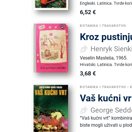
Engleski.
Latinica.
Tvrde kor
6,52
€
BOTANIKA I TRAVARSTVO
Kroz pustin
Henryk Sienk
Veselin Masleša
,
1965.
Hrvatski.
Latinica.
Tvrde kor
3,68
€
BOTANIKA I TRAVARSTVO
•
Vaš kućni vr
George Sedd
“Vaš kućni vrt” kombinira
biste mogli uživati u plo