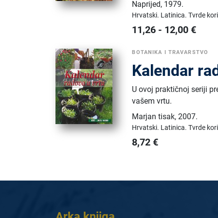
Naprijed
,
1979.
Hrvatski.
Latinica.
Tvrde kor
11,26
-
12,00
€
BOTANIKA I TRAVARSTVO
Kalendar ra
U ovoj praktičnoj seriji p
vašem vrtu.
Marjan tisak
,
2007.
Hrvatski.
Latinica.
Tvrde kor
8,72
€
Arka knjiga