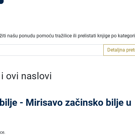
ti našu ponudu pomoću tražilice ili prelistati knjige po kategor
Detaljna pre
 ovi naslovi
ilje - Mirisavo začinsko bilje u
ice.