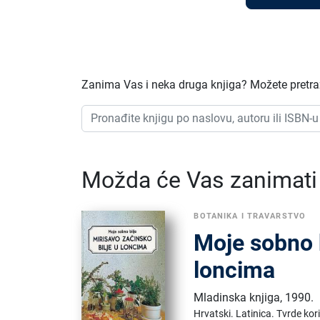
Zanima Vas i neka druga knjiga? Možete pretraži
Možda će Vas zanimati i
BOTANIKA I TRAVARSTVO
Moje sobno b
loncima
Mladinska knjiga
,
1990.
Hrvatski.
Latinica.
Tvrde kor