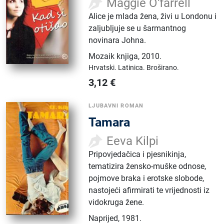
Maggie O'farrell
Alice je mlada žena, živi u Londonu i
zaljubljuje se u šarmantnog
novinara Johna.
Mozaik knjiga
,
2010.
Hrvatski.
Latinica.
Broširano.
3,12
€
LJUBAVNI ROMAN
Tamara
Eeva Kilpi
Pripovjedačica i pjesnikinja,
tematizira žensko-muške odnose,
pojmove braka i erotske slobode,
nastojeći afirmirati te vrijednosti iz
vidokruga žene.
Naprijed
,
1981.