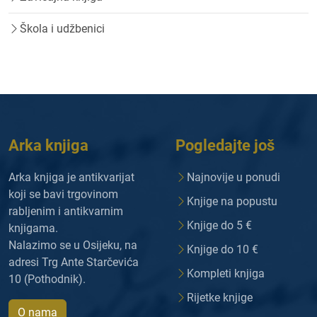
Škola i udžbenici
Arka knjiga
Pogledajte još
Arka knjiga je antikvarijat
Najnovije u ponudi
koji se bavi trgovinom
Knjige na popustu
rabljenim i antikvarnim
Knjige do 5 €
knjigama.
Nalazimo se u Osijeku, na
Knjige do 10 €
adresi Trg Ante Starčevića
Kompleti knjiga
10 (Pothodnik).
Rijetke knjige
O nama