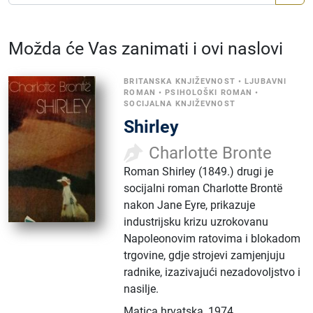
Možda će Vas zanimati i ovi naslovi
BRITANSKA KNJIŽEVNOST
•
LJUBAVNI
ROMAN
•
PSIHOLOŠKI ROMAN
•
SOCIJALNA KNJIŽEVNOST
Shirley
Charlotte Bronte
Roman Shirley (1849.) drugi je
socijalni roman Charlotte Brontë
nakon Jane Eyre, prikazuje
industrijsku krizu uzrokovanu
Napoleonovim ratovima i blokadom
trgovine, gdje strojevi zamjenjuju
radnike, izazivajući nezadovoljstvo i
nasilje.
Matica hrvatska
,
1974.