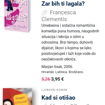
Zar bih ti lagala?
Francesca
Clementis
Urnebesna i srdačna romantična
komedija puna humora, neugodnih
situacija i lekcija o istini u
odnosima. Brzi tempo, duhoviti
dijalozi, likovi s kojima se lako
poistovjećuješ i laži koje vode do
neočekivanih otkrića.
Marjan tisak
,
2006.
Hrvatski.
Latinica.
Broširano.
3,95
€
5,26
LJUBAVNI ROMAN
Kad si otišao