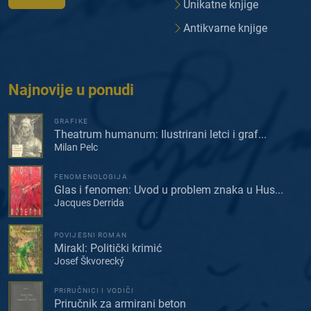
Unikatne knjige
Antikvarne knjige
Najnovije u ponudi
GRAFIKE
Theatrum humanum: Ilustrirani letci i graf...
Milan Pelc
FENOMENOLOGIJA
Glas i fenomen: Uvod u problem znaka u Hus...
Jacques Derrida
POVIJESNI ROMAN
Mirakl: Politički krimić
Josef Škvorecký
PRIRUČNICI I VODIČI
Priručnik za armirani beton