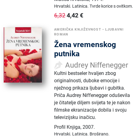
Hrvatski.
Latinica.
Tvrde korice s ovitkom.
4,42
€
6,32
AMERIČKA KNJIŽEVNOST
•
LJUBAVNI
ROMAN
Žena vremenskog
putnika
Audrey Niffenegger
Kultni bestseler hvaljen zbog
originalnosti, duboke emocije i
nježnog prikaza ljubavi i gubitka.
Priča Audrey Niffenegger oduševila
je čitatelje diljem svijeta te je nakon
filmske ekranizacije dobila i svoju
televizijsku inačicu.
Profil Knjiga
,
2007.
Hrvatski.
Latinica.
Broširano.