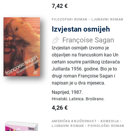
7,42
€
FILOZOFSKI ROMAN
•
LJUBAVNI ROMAN
Izvjestan osmijeh
Françoise Sagan
Izvjestan osmijeh izvorno je
objavljen na francuskom kao Un
certain sourire pariškog izdavača
Juillarda 1956. godine. Bio je to
drugi roman Françoise Sagan i
napisan je u dva mjeseca.
Naprijed
,
1987.
Hrvatski.
Latinica.
Broširano.
4,26
€
AMERIČKA KNJIŽEVNOST
•
KOMEDIJA
•
LJUBAVNI ROMAN
•
PSIHOLOŠKI ROMAN