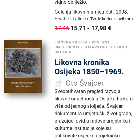
vidno obilježio.
Galerija likovnih umjetnosti
,
2008.
Hrvatski.
Latinica.
Tvrde korice s ovitkom.
15,71
-
17,98
€
17,46
LIKOVNA KRITIKA
•
POVIJEST
UMJETNOSTI
•
SLIKARSTVO
•
OSIJEK I
OKOLICA
Likovna kronika
Osijeka 1850–1969.
Oto Švajcer
Sveobuhvatan pregled razvoja
likovne umjetnosti u Osijeku tijekom
više od jednog stoljeća. Švajcer
dokumentira umjetnički život grada,
pružajući uvid u radove umjetnika i
kulturne institucije koje su
oblikovale osječku umjetničku