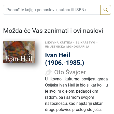
Možda će Vas zanimati i ovi naslovi
LIKOVNA KRITIKA
•
SLIKARSTVO
•
UMJETNIČKA MONOGRAFIJA
Ivan Heil
(1906.-1985.)
Oto Švajcer
U likovno i kulturnoj povijesti grada
Osijeka Ivan Heil je bio slikar koji ju
je svojim djelom, pedagoškim
radom, pa i samom svojom
nazočnošću, kao najstariji slikar
druge polovice prošlog stoljeća,