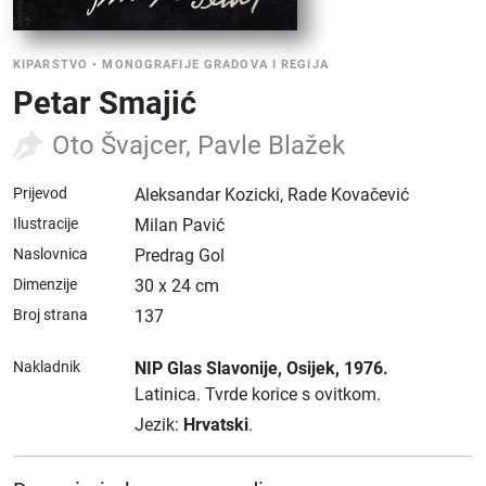
KIPARSTVO
•
MONOGRAFIJE GRADOVA I REGIJA
Petar Smajić
Oto Švajcer, Pavle Blažek
Prijevod
Aleksandar Kozicki, Rade Kovačević
Ilustracije
Milan Pavić
Naslovnica
Predrag Gol
Dimenzije
30 x 24 cm
Broj strana
137
Nakladnik
NIP Glas Slavonije
, Osijek
, 1976.
Latinica.
Tvrde korice s ovitkom.
Jezik:
Hrvatski
.