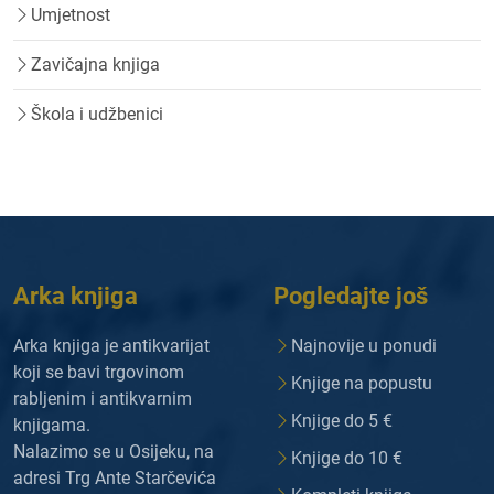
Umjetnost
Zavičajna knjiga
Škola i udžbenici
Arka knjiga
Pogledajte još
Arka knjiga je antikvarijat
Najnovije u ponudi
koji se bavi trgovinom
Knjige na popustu
rabljenim i antikvarnim
Knjige do 5 €
knjigama.
Nalazimo se u Osijeku, na
Knjige do 10 €
adresi Trg Ante Starčevića