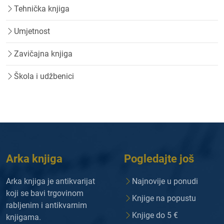
Tehnička knjiga
Umjetnost
Zavičajna knjiga
Škola i udžbenici
Arka knjiga
Pogledajte još
Arka knjiga je antikvarijat
Najnovije u ponudi
koji se bavi trgovinom
Knjige na popustu
rabljenim i antikvarnim
Knjige do 5 €
knjigama.