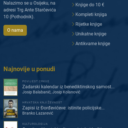
Nalazimo se u Osijeku, na
Knjige do 10 €
adresi Trg Ante Starčevića
Kompleti knjiga
10 (Pothodnik).
Rijetke knjige
O nama
Unikatne knjige
Antikvarne knjige
Najnovije u ponudi
POVIJEST CRKVE
Zadarski kalendar iz benediktinskog samost...
Josip Balabanić, Josip Kolanović
HRVATSKA KNJIŽEVNOST
Zapisi iz Đorđevićeve: istinite policijske...
Branko Lazarević
KULTUROLOGIJA