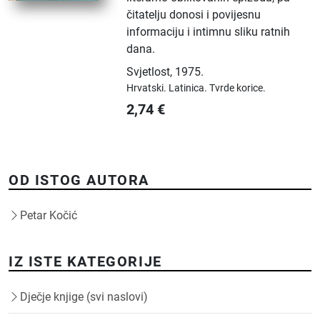
čitatelju donosi i povijesnu
informaciju i intimnu sliku ratnih
dana.
Svjetlost
,
1975.
Hrvatski.
Latinica.
Tvrde korice.
2,74
€
OD ISTOG AUTORA
Petar Kočić
IZ ISTE KATEGORIJE
Dječje knjige (svi naslovi)