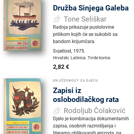
Družba Sinjega Galeba
Tone Seliškar
Radnja prikazuje pustolovine
prilikom kojih će se sukobiti sa
bandom krijumčara.
Svjetlost
,
1975.
Hrvatski.
Latinica.
Tvrde korice.
2,82
€
KNJIŽEVNOST ZA DJECU
Zapisi iz
oslobodilačkog rata
Rodoljub Čolaković
Djelo je kombinacija dokumentarnih
zapisa, osobnih razmišljanja i
literarno oblikovanih epizoda, pa