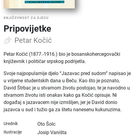
KNJIŽEVNOST ZA DJECU
Pripovijetke
Petar Kočić
Petar Kočić (1877.-1916.) bio je bosanskohercegovački
književnik i političar srpskog podrijetla.
Svoje najpopularnije djelo “Jazavac pred sudom” napisao je
u vrijeme studentskih dana u Beču. Kao što je poznato,
David Štrbac je u stvarnom životu postojao, te je navodno u
stvarnom životu isti onakav kako ga Kočić opisuje. Ni
događaj s jazavacem nije izmišljen, jer je David donio
jazavca u sud i tužio ga za štetu nanesenu kukuruzima.
Urednik
Oto Šolc
Ilustracije
Josip Vaništa