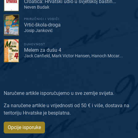
Croatica: Hrvatski udio u svjetskoj baštin...
Neven Budak
PRIRUČNICI I VODIČI
Vrtić-škola-droga
Josip Janković
DUHOVNOST
Melem za dušu 4
Jack Canfield, Mark Victor Hansen, Hanoch Mccar...
Naručene artikle isporučujemo u sve zemlje svijeta.
Za naručene artikle u vrijednosti od 50 € i više, dostava na
teritoriju Hrvatske je besplatna.
Opcije isporuke