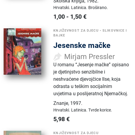
Školska knjiga
,
1982.
Hrvatski.
Latinica.
Broširano.
1,00
-
1,50
€
KNJIŽEVNOST ZA DJECU
•
SLIKOVNICE I
BAJKE
Jesenske mačke
Mirjam Pressler
U romanu “Jesenje mačke” opisano
je djetinjstvo senzibilne i
neshvaćene djevojčice Ilse, koja
odrasta u teškim socijalnim
uvjetima u poslijeratnoj Njemačkoj.
Znanje
,
1997.
Hrvatski.
Latinica.
Tvrde korice.
5,98
€
KNJIŽEVNOST ZA DJECU