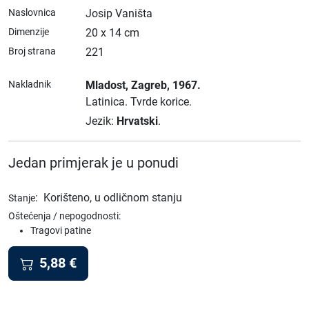
Naslovnica
Josip Vaništa
Dimenzije
20 x 14 cm
Broj strana
221
Nakladnik
Mladost
, Zagreb
, 1967.
Latinica.
Tvrde korice.
Jezik:
Hrvatski
.
Jedan primjerak je u ponudi
:
Korišteno, u odličnom stanju
Stanje
Oštećenja / nepogodnosti:
Tragovi patine
5,88
€