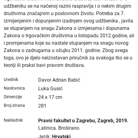
udžbeniku se na načenoj razini raspravlja i o nekim drugim
društvima značajnim u poslovnom životu. Potreba za 7.
izmijenjenim i dopunjenim izadnjem ovog udžbenika , javila
se stupanjem na snagu Zakona o izmjenama i dopunama
Zakona o trgovačkim društvima u listopadu 2012.godine, ali
i promjenama koje su nastale stupanjem na snagu novog
Zakona o zadrugama u ožujku 2011. godine. Zbog svega
toga, ovo je djelo neizostavan priručnik za svakoga tko se u
teoriji ili praksi bavi pravom društava.
Urednik
Davor Adrian Babić
Naslovnica
Luka Gusić
Dimenzije
24 x 17 cm
Broj strana
281
Nakladnik
Pravni fakultet u Zagrebu
, Zagreb
, 2019.
Latinica.
Broširano.
Jezik:
Hrvatski
.