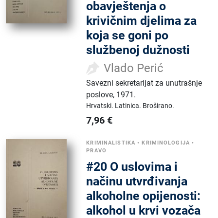
obavještenja o
krivičnim djelima za
koja se goni po
službenoj dužnosti
Vlado Perić
Savezni sekretarijat za unutrašnje
poslove
,
1971.
Hrvatski.
Latinica.
Broširano.
7,96
€
KRIMINALISTIKA
•
KRIMINOLOGIJA
•
PRAVO
#20 O uslovima i
načinu utvrđivanja
alkoholne opijenosti:
alkohol u krvi vozača