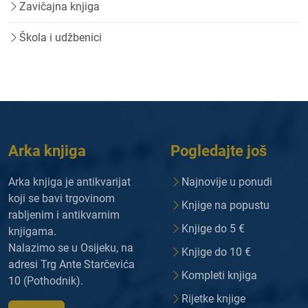
Zavičajna knjiga
Škola i udžbenici
Arka knjiga
Pogledajte još
Arka knjiga je antikvarijat
Najnovije u ponudi
koji se bavi trgovinom
Knjige na popustu
rabljenim i antikvarnim
Knjige do 5 €
knjigama.
Nalazimo se u Osijeku, na
Knjige do 10 €
adresi Trg Ante Starčevića
Kompleti knjiga
10 (Pothodnik).
Rijetke knjige