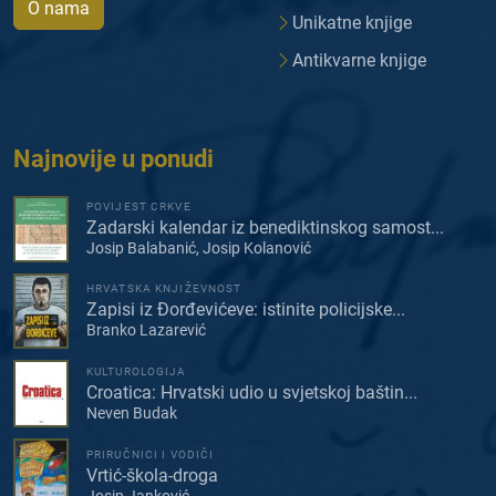
O nama
Unikatne knjige
Antikvarne knjige
Najnovije u ponudi
POVIJEST CRKVE
Zadarski kalendar iz benediktinskog samost...
Josip Balabanić, Josip Kolanović
HRVATSKA KNJIŽEVNOST
Zapisi iz Đorđevićeve: istinite policijske...
Branko Lazarević
KULTUROLOGIJA
Croatica: Hrvatski udio u svjetskoj baštin...
Neven Budak
PRIRUČNICI I VODIČI
Vrtić-škola-droga