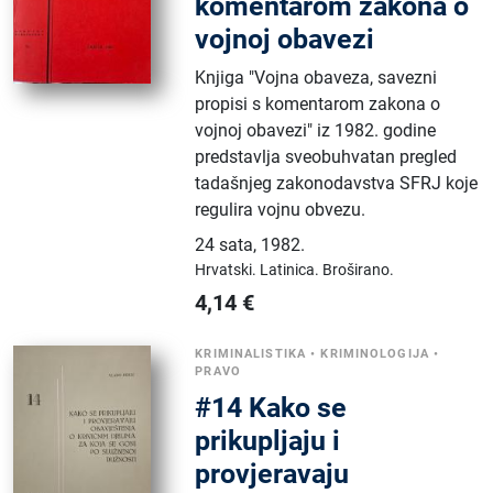
komentarom zakona o
vojnoj obavezi
Knjiga "Vojna obaveza, savezni
propisi s komentarom zakona o
vojnoj obavezi" iz 1982. godine
predstavlja sveobuhvatan pregled
tadašnjeg zakonodavstva SFRJ koje
regulira vojnu obvezu.
24 sata
,
1982.
Hrvatski.
Latinica.
Broširano.
4,14
€
KRIMINALISTIKA
•
KRIMINOLOGIJA
•
PRAVO
#14 Kako se
prikupljaju i
provjeravaju