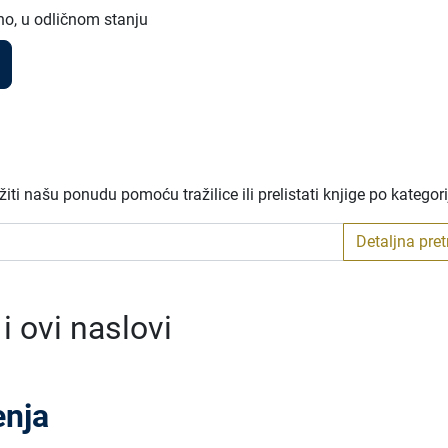
no, u odličnom stanju
ti našu ponudu pomoću tražilice ili prelistati knjige po kategor
Detaljna pre
 ovi naslovi
enja