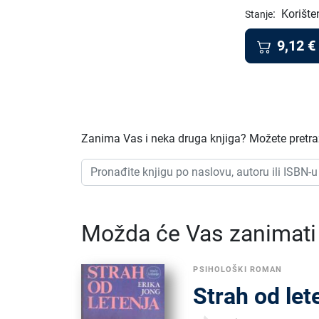
:
Korište
Stanje
9,12
€
Zanima Vas i neka druga knjiga? Možete pretraži
Možda će Vas zanimati i
PSIHOLOŠKI ROMAN
Strah od let