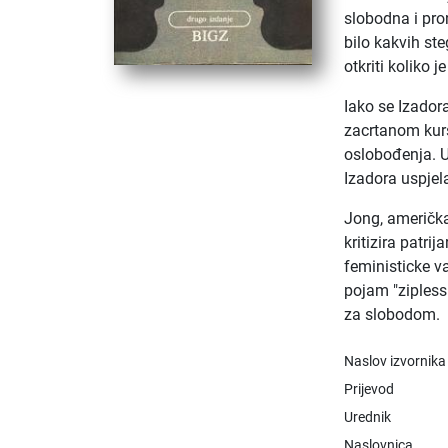
slobodna i pron
bilo kakvih s
otkriti koliko 
Iako se Izador
zacrtanom kursu
oslobođenja. 
Izadora uspjel
Jong, američka 
kritizira patri
feministicke v
pojam "zipless
za slobodom.
Naslov izvornika
Prijevod
Urednik
Naslovnica