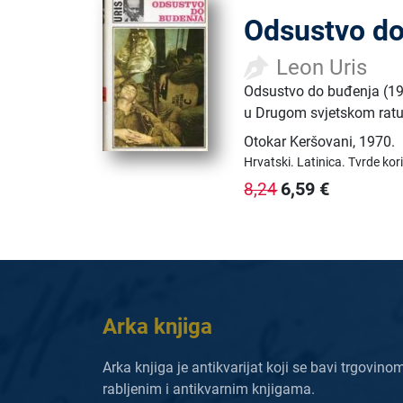
Odsustvo do
Leon Uris
Odsustvo do buđenja (19
u Drugom svjetskom ratu
Otokar Keršovani
,
1970.
Hrvatski.
Latinica.
Tvrde kor
6,59
€
8,24
Arka knjiga
Arka knjiga je antikvarijat koji se bavi trgovino
rabljenim i antikvarnim knjigama.