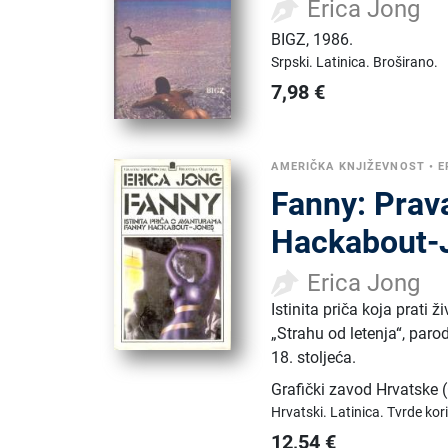
Erica Jong
BIGZ
,
1986.
Srpski.
Latinica.
Broširano.
7,98
€
AMERIČKA KNJIŽEVNOST
•
E
Fanny: Prav
Hackabout-
Erica Jong
Istinita priča koja prati
„Strahu od letenja“, paro
18. stoljeća.
Grafički zavod Hrvatske
Hrvatski.
Latinica.
Tvrde kor
12,54
€