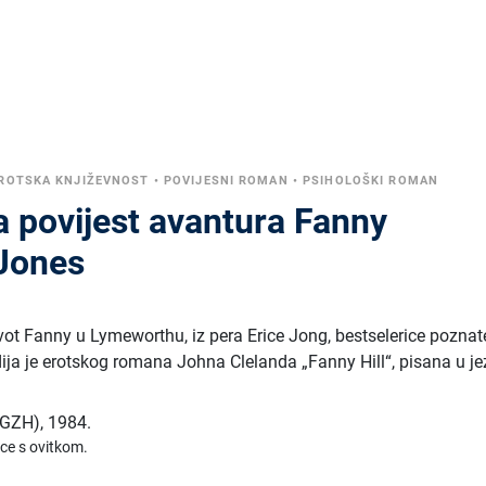
ROTSKA KNJIŽEVNOST
•
POVIJESNI ROMAN
•
PSIHOLOŠKI ROMAN
a povijest avantura Fanny
Jones
 život Fanny u Lymeworthu, iz pera Erice Jong, bestselerice pozna
dija je erotskog romana Johna Clelanda „Fanny Hill“, pisana u je
 (GZH)
,
1984.
ice s ovitkom.