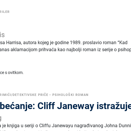
RILER
is
sa Harrisa, autora kojeg je godine 1989. proslavio roman “Kad
 danas aklamacijom prihvaća kao najbolji roman iz serije o psiho
ice s ovitkom.
RIMIĆI/DETEKTIVSKE PRIČE
•
PSIHOLOŠKI ROMAN
bećanje: Cliff Janeway istražuj
g
a je knjiga u seriji o Cliffu Janewayu nagrađivanog Johna Dunn