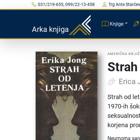
031/219-655, 099/22-13-458
Trg Ante Starčev
Knjige
Arka knjiga
AMERIČKA KNJI
Strah
Erica
Strah od let
1970-ih šok
seksualnost
korjena pro
Neumorna sanja