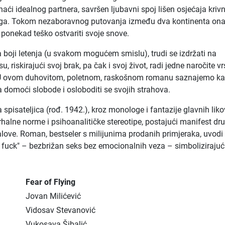
aći idealnog partnera, savršen ljubavni spoj lišen osjećaja krivn
tega. Tokom nezaboravnog putovanja između dva kontinenta ona
je ponekad teško ostvariti svoje snove.
a boji letenja (u svakom mogućem smislu), trudi se izdržati na
, riskirajući svoj brak, pa čak i svoj život, radi jedne naročite vr
U ovom duhovitom, poletnom, raskošnom romanu saznajemo ka
a domoći slobode i osloboditi se svojih strahova.
spisateljica (rođ. 1942.), kroz monologe i fantazije glavnih liko
jarhalne norme i psihoanalitičke stereotipe, postajući manifest dr
alove. Roman, bestseler s milijunima prodanih primjeraka, uvodi
 fuck" – bezbrižan seks bez emocionalnih veza – simbolizirajući
Fear of Flying
Jovan Milićević
Vidosav Stevanović
Vukosava Šibalić