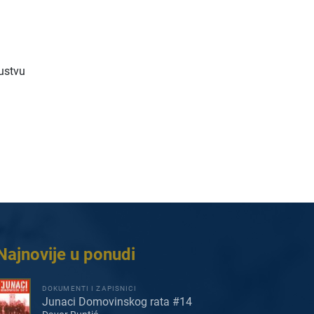
ustvu
Najnovije u ponudi
DOKUMENTI I ZAPISNICI
Junaci Domovinskog rata #14