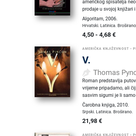
američkog spisatelja neob
prodaje u svojoj knjižari
Algoritam
,
2006.
Hrvatski.
Latinica.
Broširano
4,50
-
4,68
€
AMERIČKA KNJIŽEVNOST
•
P
V.
Thomas Pyn
Roman predstavlja putovan
vrijeme pripadamo, ali čij
sasvim sigurni je li samo 
Čarobna knjiga
,
2010.
Srpski.
Latinica.
Broširano.
21,98
€
AMERIČKA KNJIŽEVNOST
•
P