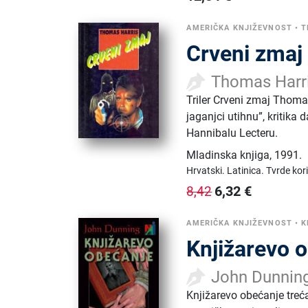
AMERIČKA KNJIŽEVNOST
•
T
Crveni zmaj
Thomas Harr
Triler Crveni zmaj Thoma
jaganjci utihnu”, kritika
Hannibalu Lecteru.
Mladinska knjiga
,
1991.
Hrvatski.
Latinica.
Tvrde kor
6,32
€
8,42
AMERIČKA KNJIŽEVNOST
•
K
Knjižarevo o
John Dunnin
Knjižarevo obećanje treć