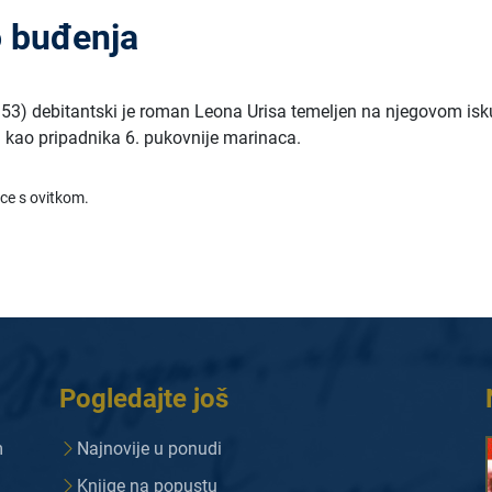
 buđenja
53) debitantski je roman Leona Urisa temeljen na njegovom isk
 kao pripadnika 6. pukovnije marinaca.
ice s ovitkom.
Pogledajte još
m
Najnovije u ponudi
Knjige na popustu