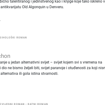
ično talentiranog i jedinstvenog kao i knjige koje tako iskreno vo
 i antikvarijatu Old Algonquin u Denveru.
.
SIHOLOŠKI ROMAN
chon
je u jedan alternativni svijet – svijet kojem svi s vremena na
i dio ne bismo željeli biti, svijet paranoje i otuđenosti za koji ni
alternativa ili gola istina stvarnosti.
OVIJESNI ROMAN
•
RATNI ROMAN