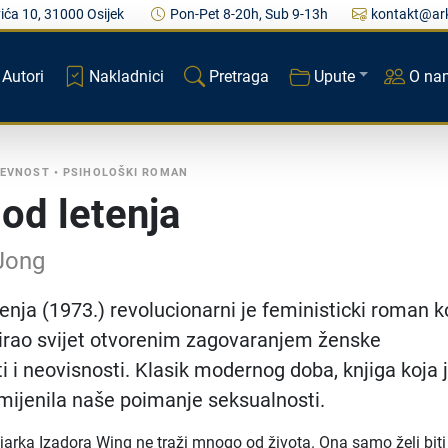
ića 10, 31000 Osijek
Pon-Pet 8-20h, Sub 9-13h
kontakt@ark
Autori
Nakladnici
Pretraga
Upute
O na
ŽEVNOST
•
PSIHOLOŠKI ROMAN
 od letenja
 Jong
enja (1973.) revolucionarni je feministicki roman ko
irao svijet otvorenim zagovaranjem ženske
i i neovisnosti. Klasik modernog doba, knjiga koja j
mijenila naše poimanje seksualnosti.
rka Izadora Wing ne traži mnogo od života. Ona samo želi biti