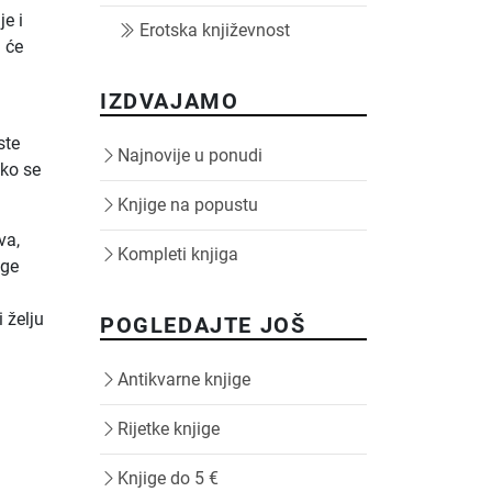
je i
Erotska književnost
 će
IZDVAJAMO
ste
Najnovije u ponudi
ko se
Knjige na popustu
va,
Kompleti knjiga
uge
 želju
POGLEDAJTE JOŠ
Antikvarne knjige
Rijetke knjige
Knjige do 5 €