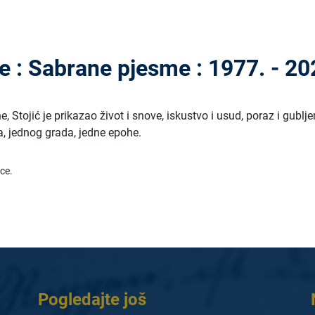
je : Sabrane pjesme : 1977. - 20
ne, Stojić je prikazao život i snove, iskustvo i usud, poraz i gublje
a, jednog grada, jedne epohe.
ice.
Pogledajte još