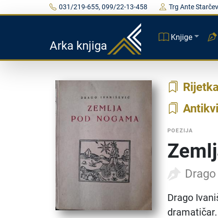
031/219-655, 099/22-13-458
Trg Ante Starčev
Knjige
Arka knjiga
Rijetk
Antikvi
POEZIJA
Zeml
Drago 
Drago Ivaniš
dramatičar.