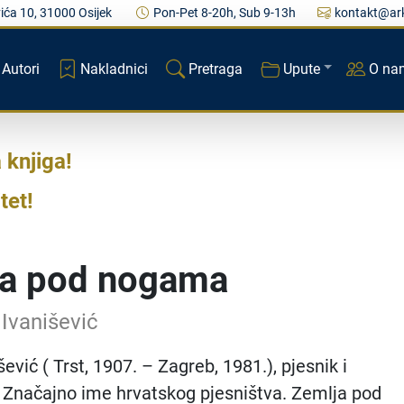
ića 10, 31000 Osijek
Pon-Pet 8-20h, Sub 9-13h
kontakt@ark
Autori
Nakladnici
Pretraga
Upute
O na
a knjiga
tet
ja pod nogama
Ivanišević
ević ( Trst, 1907. – Zagreb, 1981.), pjesnik i
 Značajno ime hrvatskog pjesništva. Zemlja pod