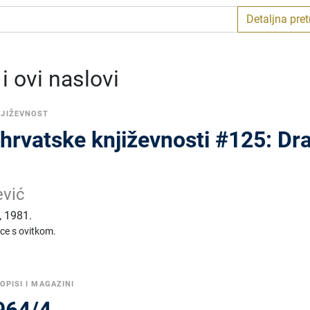
Detaljna pre
 ovi naslovi
NJIŽEVNOST
 hrvatske književnosti #125: Dr
ević
,
1981.
ice s ovitkom.
OPISI I MAGAZINI