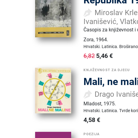
Republika 1
Miroslav Krl
Ivanišević, Vlatk
Časopis za književnost i
Zora
,
1964.
Hrvatski.
Latinica.
Broširano
5,46
€
6,82
KNJIŽEVNOST ZA DJECU
Mali, ne mal
Drago Ivaniš
Mladost
,
1975.
Hrvatski.
Latinica.
Tvrde kor
4,58
€
POEZIJA