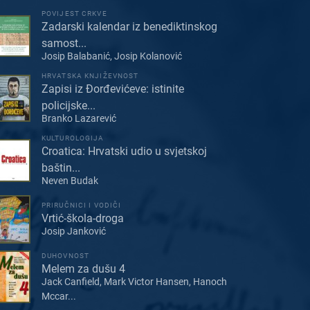
POVIJEST CRKVE
Zadarski kalendar iz benediktinskog
samost...
Josip Balabanić, Josip Kolanović
HRVATSKA KNJIŽEVNOST
Zapisi iz Đorđevićeve: istinite
policijske...
Branko Lazarević
KULTUROLOGIJA
Croatica: Hrvatski udio u svjetskoj
baštin...
Neven Budak
PRIRUČNICI I VODIČI
Vrtić-škola-droga
Josip Janković
DUHOVNOST
Melem za dušu 4
Jack Canfield, Mark Victor Hansen, Hanoch
Mccar...