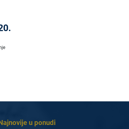
20.
nje
Najnovije u ponudi