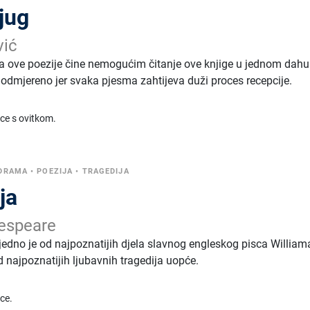
jug
vić
a ove poezije čine nemogućim čitanje ove knjige u jednom dahu
 odmjereno jer svaka pjesma zahtijeva duži proces recepcije.
ice s ovitkom.
DRAMA
•
POEZIJA
•
TRAGEDIJA
ja
espeare
 jedno je od najpoznatijih djela slavnog engleskog pisca William
 najpoznatijih ljubavnih tragedija uopće.
ice.