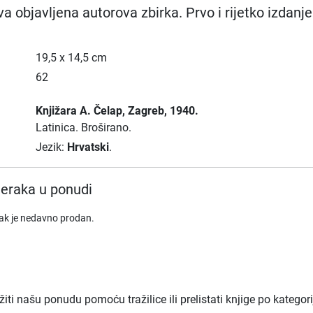
a objavljena autorova zbirka. Prvo i rijetko izdanje
19,5 x 14,5 cm
62
Knjižara A. Čelap
, Zagreb
, 1940.
Latinica.
Broširano.
Jezik:
Hrvatski
.
eraka u ponudi
rak je nedavno prodan.
ti našu ponudu pomoću tražilice ili prelistati knjige po kategor