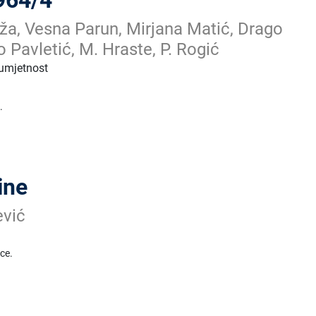
964/4
eža, Vesna Parun, Mirjana Matić, Drago
o Pavletić, M. Hraste, P. Rogić
 umjetnost
.
ine
ević
ice.