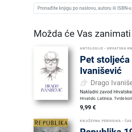
Možda će Vas zanimati i
ANTOLOGIJE
•
HRVATSKA K
Pet stoljeća
Ivanišević
Drago Ivaniš
Nakladni zavod Hrvatske
Hrvatski.
Latinica.
Tvrde kor
9,99
€
KNJIŽEVNA PERIODIKA
•
ČAS