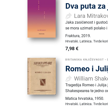
Dva puta za 
Lara Mitrako
Jaka zasićenost i gustoć
se mora uzimati polako i
Fraktura
,
2019.
Hrvatski.
Latinica.
Tvrde kor
7,98
€
BRITANSKA KNJIŽEVNOST
•
Romeo i Juli
William Shak
Tragedija Romeo i Julija
Shakespearea te jedno od
Matica hrvatska
,
1950.
Hrvatski.
Latinica.
Tvrde kor