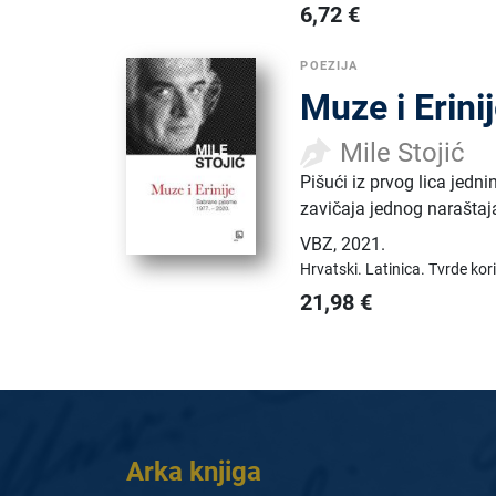
6,72
€
POEZIJA
Muze i Erini
Mile Stojić
Pišući iz prvog lica jedni
zavičaja jednog naraštaj
VBZ
,
2021.
Hrvatski.
Latinica.
Tvrde kor
21,98
€
Arka knjiga