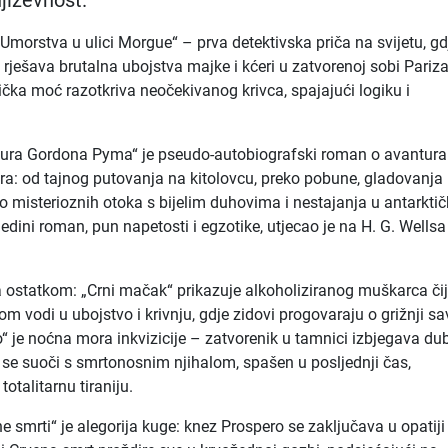
jiževnost.
„Umorstva u ulici Morgue“ – prva detektivska priča na svijetu, gd
rješava brutalna ubojstva majke i kćeri u zatvorenoj sobi Pariza
ička moć razotkriva neočekivanog krivca, spajajući logiku i
rthura Gordona Pyma“ je pseudo-autobiografski roman o avantur
: od tajnog putovanja na kitolovcu, preko pobune, gladovanja 
o misterioznih otoka s bijelim duhovima i nestajanja u antarkt
dini roman, pun napetosti i egzotike, utjecao je na H. G. Wellsa 
 ostatkom: „Crni mačak“ prikazuje alkoholiziranog muškarca či
 vodi u ubojstvo i krivnju, gdje zidovi progovaraju o grižnji sav
o“ je noćna mora inkvizicije – zatvorenik u tamnici izbjegava d
e suoči s smrtonosnim njihalom, spašen u posljednji čas,
totalitarnu tiraniju.
e smrti“ je alegorija kuge: knez Prospero se zaključava u opatiji