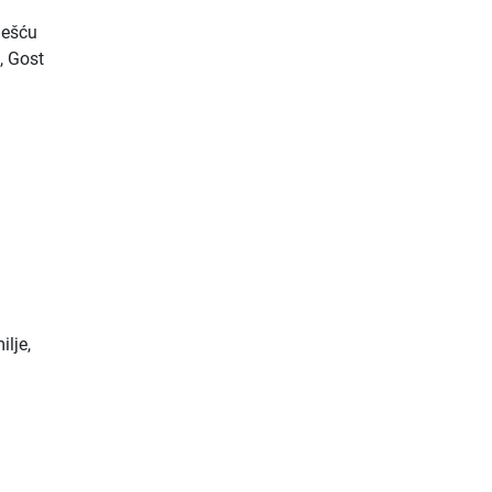
ješću
, Gost
ilje,