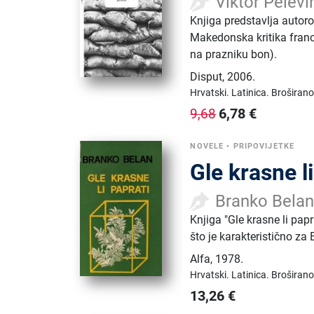
Viktor Pelevi
Knjiga predstavlja autoro
Makedonska kritika francu
na prazniku bon).
Disput
,
2006.
Hrvatski.
Latinica.
Broširano
6,78
€
9,68
NOVELE
•
PRIPOVIJETKE
Gle krasne li
Branko Bela
Knjiga "Gle krasne li pap
što je karakteristično za
Alfa
,
1978.
Hrvatski.
Latinica.
Broširano
13,26
€