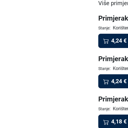
Više primje
Primjerak
:
Korište
Stanje
4,24
€
Primjerak
:
Korište
Stanje
4,24
€
Primjerak
:
Korište
Stanje
4,18
€