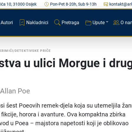
ića 10, 31000 Osijek
Pon-Pet 8-20h, Sub 9-13h
kontakt@ark
Autori
Nakladnici
Pretraga
Upute
O na
KRIMIĆI/DETEKTIVSKE PRIČE
tva u ulici Morgue i dru
 Allan Poe
si šest Poeovih remek-djela koja su utemeljila žan
 fikcije, horora i avanture. Ova kompaktna zbirka
uvod u Poea – majstora napetosti koji je oblikovao