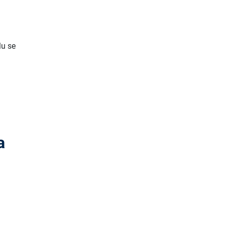
lu se
a