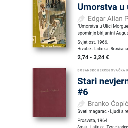
Umorstva u 
Edgar Allan 
"Umorstva u Ulici Morgue
spominje birljantni Augus
Svjetlost
,
1966.
Hrvatski.
Latinica.
Broširano
2,74
-
3,24
€
BOSANSKOHERCEGOVAČKA 
Stari nevjer
#6
Branko Ćopi
Sveti magarac - Ljudi s r
Prosveta
,
1964.
Srpski.
Latinica.
Tvrde korice