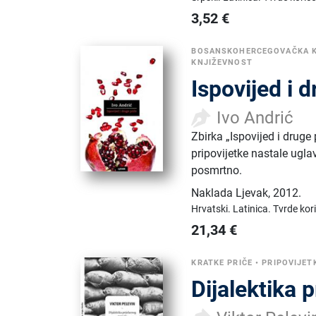
3,52
€
BOSANSKOHERCEGOVAČKA 
KNJIŽEVNOST
Ispovijed i 
Ivo Andrić
Zbirka „Ispovijed i druge
pripovijetke nastale ugl
posmrtno.
Naklada Ljevak
,
2012.
Hrvatski.
Latinica.
Tvrde kor
21,34
€
KRATKE PRIČE
•
PRIPOVIJET
Dijalektika 