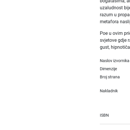
bogatašima, al
uzaludnost bij
razum u propada
metafora nasli
Poe u ovim pri
svjetove gdje 
gust, hipnotiča
Naslov izvornika
Dimenzije
Broj strana
Nakladnik
ISBN