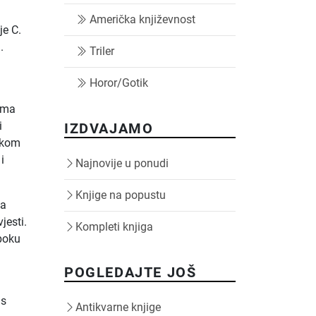
Američka književnost
je C.
.
Triler
Horor/Gotik
ama
i
IZDVAJAMO
ičkom
i
Najnovije u ponudi
Knjige na popustu
ja
jesti.
Kompleti knjiga
uboku
POGLEDAJTE JOŠ
 s
Antikvarne knjige