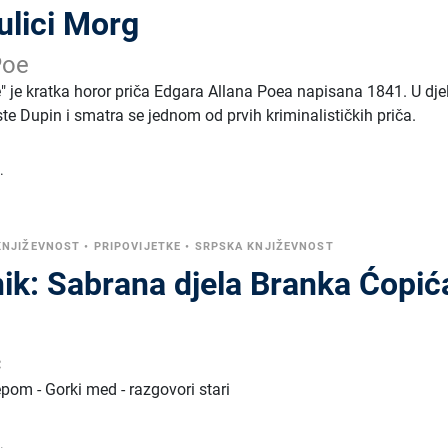
ulici Morg
Poe
" je kratka horor priča Edgara Allana Poea napisana 1841. U dje
te Dupin i smatra se jednom od prvih kriminalističkih priča.
.
KNJIŽEVNOST
•
PRIPOVIJETKE
•
SRPSKA KNJIŽEVNOST
nik: Sabrana djela Branka Ćopić
ć
epom - Gorki med - razgovori stari
.