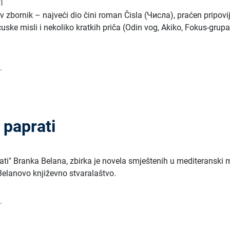
n
v zbornik – najveći dio čini roman Čisla (Числа), praćen pripovi
ske misli i nekoliko kratkih priča (Odin vog, Akiko, Fokus-grupa
.
 paprati
n
rati" Branka Belana, zbirka je novela smještenih u mediteranski m
 Belanovo književno stvaralaštvo.
.