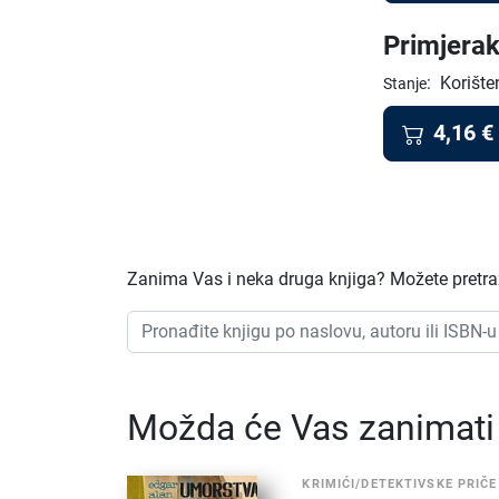
Primjerak
:
Korište
Stanje
4,16
€
Zanima Vas i neka druga knjiga? Možete pretraži
Možda će Vas zanimati i
KRIMIĆI/DETEKTIVSKE PRIČE