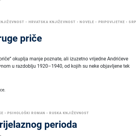
KNJIŽEVNOST
•
HRVATSKA KNJIŽEVNOST
•
NOVELE
•
PRIPOVIJETKE
•
SR
druge priče
 priče“ okuplja manje poznate, ali izuzetno vrijedne Andrićeve
avnom u razdoblju 1920–1940, od kojih su neke objavljene tek
ice.
KE
•
PSIHOLOŠKI ROMAN
•
RUSKA KNJIŽEVNOST
prijelaznog perioda