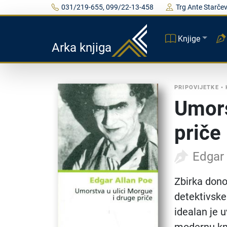
031/219-655, 099/22-13-458
Trg Ante Starčev
Knjige
Arka knjiga
PRIPOVIJETKE
•
Umors
priče
Edgar
Zbirka dono
detektivske
idealan je 