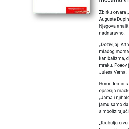
modernu kn
Zbirku otvara 
Auguste Dupin 
Njegova analit
nadnaravno.
„Doživljaji A
mladog mornara
kanibalizma, d
mraku. Poeov je
Julesa Verna.
Horor dominira
opsesija mačkom
„Jama i njihal
jamu samo da s
simbolizirajući 
„Krabulja crven