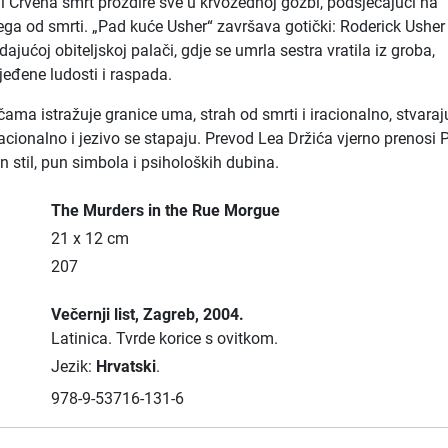
i Crvena smrt proždire sve u krvožednoj gozbi, podsjećajući na
ega od smrti. „Pad kuće Usher“ završava gotički: Roderick Usher
jućoj obiteljskoj palači, gdje se umrla sestra vratila iz groba,
jeđene ludosti i raspada.
čama istražuje granice uma, strah od smrti i iracionalno, stvaraj
racionalno i jezivo se stapaju. Prevod Lea Držića vjerno prenosi
n stil, pun simbola i psiholoških dubina.
The Murders in the Rue Morgue
21 x 12 cm
207
Večernji list
, Zagreb
, 2004.
Latinica.
Tvrde korice s ovitkom.
Jezik:
Hrvatski
.
978-9-53716-131-6