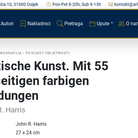
ića 10, 31000 Osijek
Pon-Pet 8-20h, Sub 9-13h
kontakt@ark
Autori
Nakladnici
Pretraga
Upute
O na
NOGRAFIJA
•
POVIJEST UMJETNOSTI
ische Kunst. Mit 55
eitigen farbigen
ldungen
. Harris
John R. Harris
27 x 24 cm