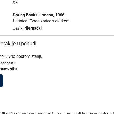
98
Spring Books
, London
, 1966.
Latinica.
Tvrde korice s ovitkom.
Jezik:
Njemački
.
erak je u ponudi
no, u vrlo dobrom stanju
ogodnosti:
enje ovitka
ti našu ponudu pomoću tražilice ili prelistati knjige po kategor