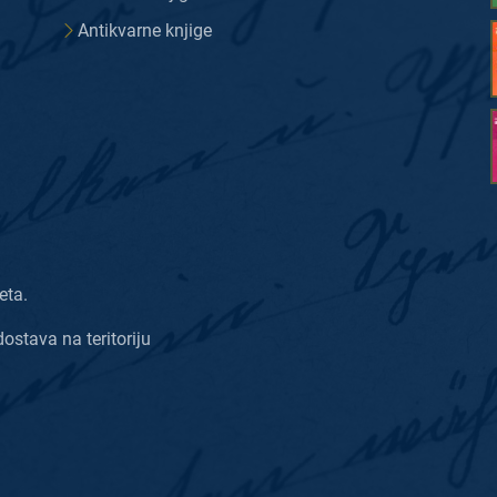
Antikvarne knjige
eta.
dostava na teritoriju