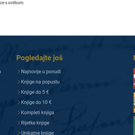
ice s ovitkom.
Pogledajte još
m
Najnovije u ponudi
Knjige na popustu
Knjige do 5 €
Knjige do 10 €
Kompleti knjiga
Rijetke knjige
Unikatne knjige