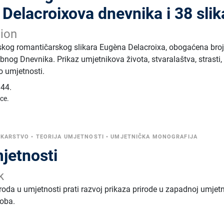
Delacroixova dnevnika i 38 slik
hion
uskog romantičarskog slikara Eugèna Delacroixa, obogaćena bro
nog Dnevnika. Prikaz umjetnikova života, stvaralaštva, strasti,
o umjetnosti.
44.
ice.
IKARSTVO
•
TEORIJA UMJETNOSTI
•
UMJETNIČKA MONOGRAFIJA
jetnosti
k
iroda u umjetnosti prati razvoj prikaza prirode u zapadnoj umjet
oba.