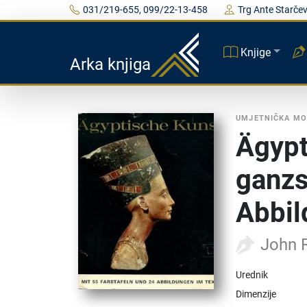
031/219-655, 099/22-13-458
Trg Ante Starčev
Knjige
Arka knjiga
UMJETNIČKA MO
Ägypt
ganzs
Abbi
John R
Urednik
Dimenzije