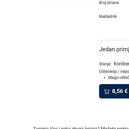
Broj strana
Nakladnik
Jedan primj
:
Korište
Stanje
Oštećenja / nep
Blago ošteć
8,56
€
Zanima Vas i neka druga knjiga? Možete pretraži