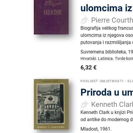
ulomcima iz 
Pierre Court
Biografija velikog franc
ulomcima iz njegova osob
putovanja i razmišljanja 
Suvremena biblioteka
,
19
Hrvatski.
Latinica.
Tvrde kor
6,32
€
POVIJEST UMJETNOSTI
•
SL
Priroda u um
Kenneth Clar
Kenneth Clark u knjizi Pr
od antike do modernog d
Mladost
,
1961.