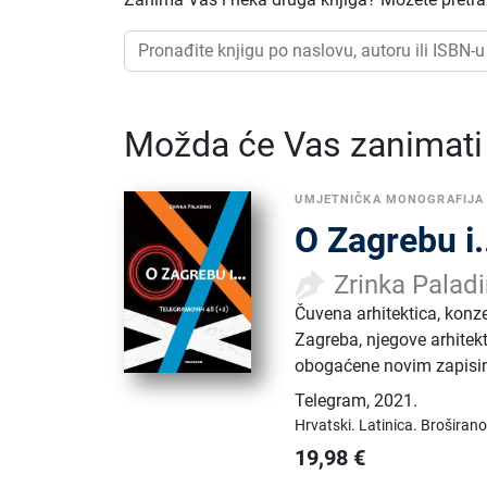
Možda će Vas zanimati i
UMJETNIČKA MONOGRAFIJA
O Zagrebu i.
Zrinka Palad
Čuvena arhitektica, konze
Zagreba, njegove arhitekt
obogaćene novim zapisima
Telegram
,
2021.
Hrvatski.
Latinica.
Broširano
19,98
€