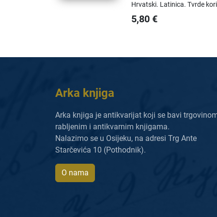
Hrvatski.
Latinica.
Tvrde kor
5,80
€
Arka knjiga
Arka knjiga je antikvarijat koji se bavi trgovino
rabljenim i antikvarnim knjigama.
Nalazimo se u Osijeku, na adresi Trg Ante
Starčevića 10 (Pothodnik).
O nama