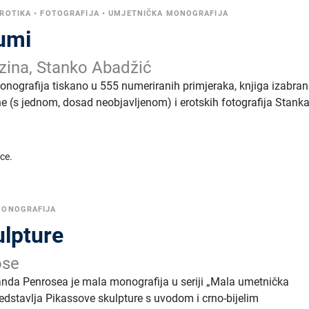
ROTIKA
•
FOTOGRAFIJA
•
UMJETNIČKA MONOGRAFIJA
šumi
ina, Stanko Abadžić
nografija tiskano u 555 numeriranih primjeraka, knjiga izabran
 (s jednom, dosad neobjavljenom) i erotskih fotografija Stank
ice.
MONOGRAFIJA
ulpture
ose
anda Penrosea je mala monografija u seriji „Mala umetnička
Predstavlja Pikassove skulpture s uvodom i crno-bijelim