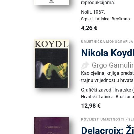
reprodukcijama.
Nolit
,
1967.
Srpski.
Latinica.
Broširano.
4,26
€
UMJETNIČKA MONOGRAFIJA
Nikola Koyd
Grgo Gamuli
Kao cjelina, knjiga preds
trajnu vrijednost u hrvat
Grafički zavod Hrvatske
Hrvatski.
Latinica.
Broširano
12,98
€
POVIJEST UMJETNOSTI
•
SL
Delacroix: Ž