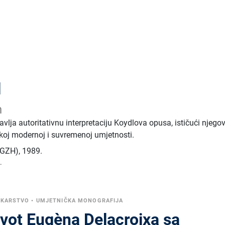
l
n
tavlja autoritativnu interpretaciju Koydlova opusa, ističući njego
skoj modernoj i suvremenoj umjetnosti.
 (GZH)
,
1989.
.
IKARSTVO
•
UMJETNIČKA MONOGRAFIJA
ivot Eugèna Delacroixa sa