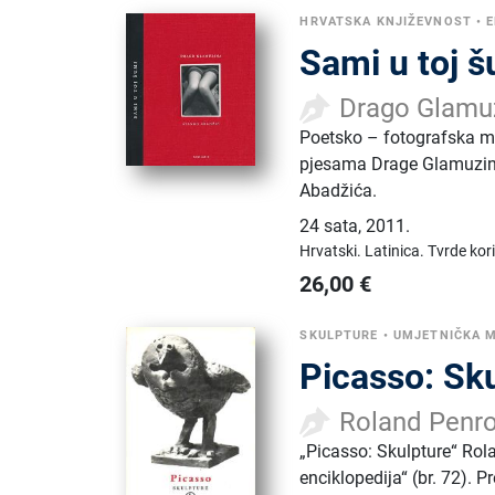
HRVATSKA KNJIŽEVNOST
•
E
Sami u toj 
Drago Glamuz
Poetsko – fotografska mo
pjesama Drage Glamuzine
Abadžića.
24 sata
,
2011.
Hrvatski.
Latinica.
Tvrde kor
26,00
€
SKULPTURE
•
UMJETNIČKA 
Picasso: Sk
Roland Penr
„Picasso: Skulpture“ Rol
enciklopedija“ (br. 72). 