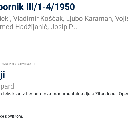
zbornik III/1-4/1950
icki, Vladimir Košćak, Ljubo Karaman, Voji
ed Hadžijahić, Josip P...
.
RIJA KNJIŽEVNOSTI
ji
pardi
ih tekstova iz Leopardiova monumentalna djela Zibaldone i Oper
ice s ovitkom.