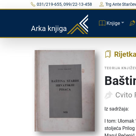
031/219-655, 099/22-13-458
Trg Ante Starčev
Knjige
Arka knjiga
Rijetk
TEORIJA KNJIŽE
Bašti
Cvito 
Iz sadržaja:
I tom: Ulomak 
stoljeća Pril
Marul Pečenić 