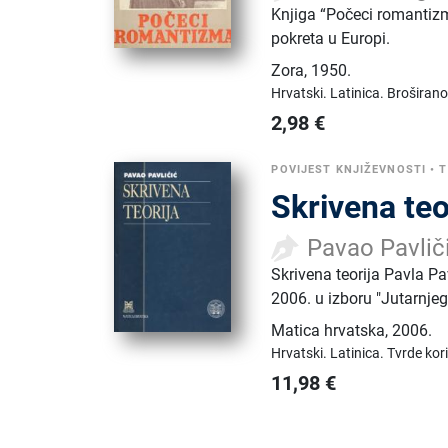
Knjiga “Počeci romantiz
pokreta u Europi.
Zora
,
1950.
Hrvatski.
Latinica.
Broširano
2,98
€
POVIJEST KNJIŽEVNOSTI
•
T
Skrivena teo
Pavao Pavlič
Skrivena teorija Pavla Pa
2006. u izboru "Jutarnjega
Matica hrvatska
,
2006.
Hrvatski.
Latinica.
Tvrde kor
11,98
€