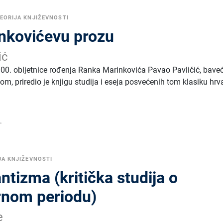
EORIJA KNJIŽEVNOSTI
nkovićevu prozu
ić
00. obljetnice rođenja Ranka Marinkovića Pavao Pavličić, baveć
m, priredio je knjigu studija i eseja posvećenih tom klasiku hrv
.
JA KNJIŽEVNOSTI
tizma (kritička studija o
rnom periodu)
e