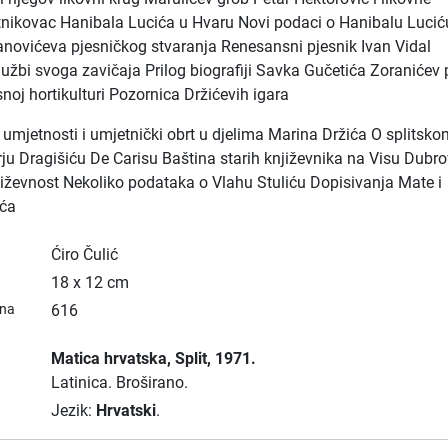
tnikovac Hanibala Lucića u Hvaru Novi podaci o Hanibalu Lucić
anovićeva pjesničkog stvaranja Renesansni pjesnik Ivan Vidal
lužbi svoga zavičaja Prilog biografiji Savka Gučetića Zoranićev 
noj hortikulturi Pozornica Držićevih igara
e umjetnosti i umjetnički obrt u djelima Marina Držića O splitsk
rju Dragišiću De Carisu Baština starih književnika na Visu Dubr
književnost Nekoliko podataka o Vlahu Stuliću Dopisivanja Mate i
ića
Ćiro Čulić
18 x 12 cm
ana
616
Matica hrvatska
, Split
, 1971.
Latinica.
Broširano.
Jezik:
Hrvatski
.