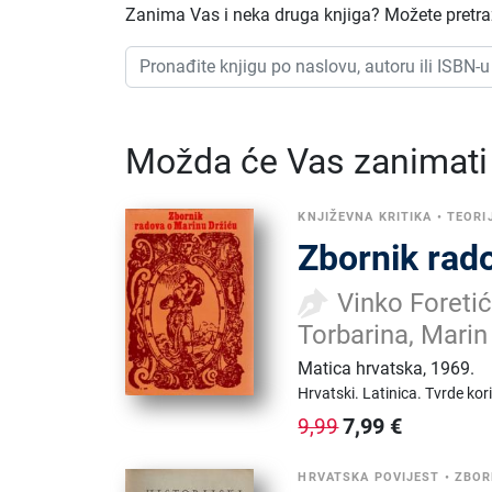
Zanima Vas i neka druga knjiga? Možete pretraži
Možda će Vas zanimati i
KNJIŽEVNA KRITIKA
•
TEORI
Zbornik rad
Vinko Foretić
Torbarina, Marin 
Matica hrvatska
,
1969.
Hrvatski.
Latinica.
Tvrde kor
7,99
€
9,99
HRVATSKA POVIJEST
•
ZBOR