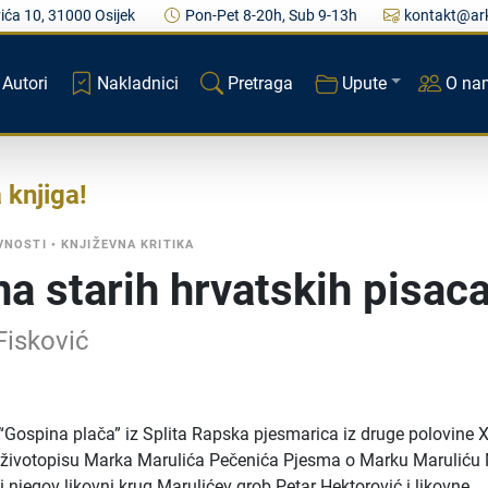
ića 10, 31000 Osijek
Pon-Pet 8-20h, Sub 9-13h
kontakt@ark
Autori
Nakladnici
Pretraga
Upute
O na
a knjiga
VNOSTI
•
KNJIŽEVNA KRITIKA
na starih hrvatskih pisac
Fisković
“Gospina plača” iz Splita Rapska pjesmarica iz druge polovine 
og životopisu Marka Marulića Pečenića Pjesma o Marku Maruliću
i njegov likovni krug Marulićev grob Petar Hektorović i likovne