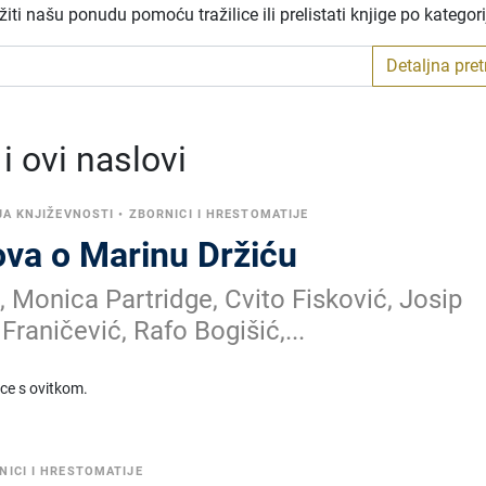
ti našu ponudu pomoću tražilice ili prelistati knjige po kategor
Detaljna pre
 ovi naslovi
JA KNJIŽEVNOSTI
•
ZBORNICI I HRESTOMATIJE
ova o Marinu Držiću
, Monica Partridge, Cvito Fisković, Josip
Franičević, Rafo Bogišić,...
ice s ovitkom.
NICI I HRESTOMATIJE