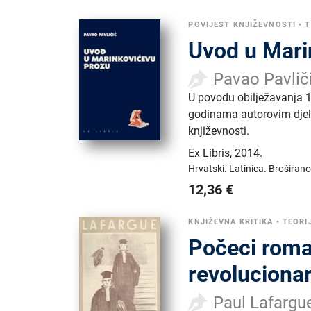
POVIJEST KNJIŽEVNOSTI
•
T
Uvod u Mari
Pavao Pavlič
U povodu obilježavanja 1
godinama autorovim djelo
književnosti.
Ex Libris
,
2014.
Hrvatski.
Latinica.
Broširano
12,36
€
KNJIŽEVNA KRITIKA
•
TEORI
Počeci roman
revoluciona
Paul Lafargu