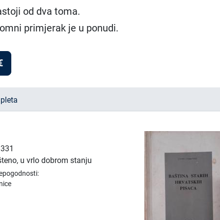
astoji od dva toma.
omni primjerak je u ponudi.
€
pleta
: 331
šteno, u vrlo dobrom stanju
nepogodnosti:
žnice