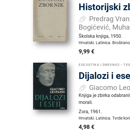
Historijski 
Predrag Vran
Bogićević, Muham
Školska knjiga
,
1950.
Hrvatski.
Latinica.
Broširano
9,99
€
ESEJISTIKA I DNEVNICI
•
TEO
Dijalozi i ese
Giacomo Leo
Knjiga je zbirka odabran
morali.
Zora
,
1961.
Hrvatski.
Latinica.
Tvrde kor
4,98
€