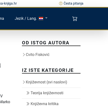
a-knjiga.hr
Česta pitanja
ma
Jezik / Lang.
OD ISTOG AUTORA
Cvito Fisković
a
IZ ISTE KATEGORIJE
Književnost (svi naslovi)
Teorija književnosti
XV
 Marko
Književna kritika