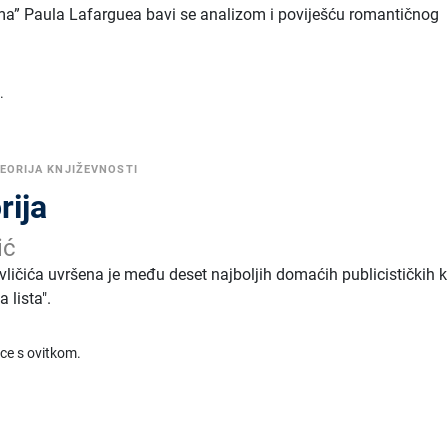
ma” Paula Lafarguea bavi se analizom i poviješću romantičnog
.
EORIJA KNJIŽEVNOSTI
rija
ić
vličića uvršena je među deset najboljih domaćih publicističkih k
 lista".
ice s ovitkom.