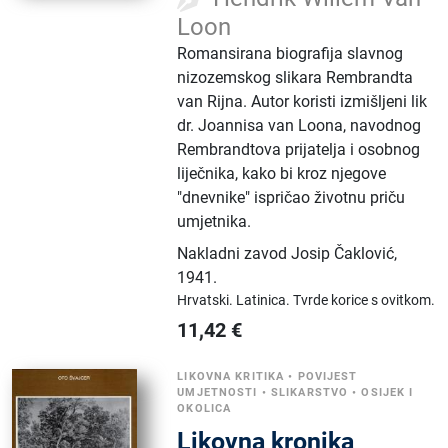
Loon
Romansirana biografija slavnog
nizozemskog slikara Rembrandta
van Rijna. Autor koristi izmišljeni lik
dr. Joannisa van Loona, navodnog
Rembrandtova prijatelja i osobnog
liječnika, kako bi kroz njegove
"dnevnike" ispričao životnu priču
umjetnika.
Nakladni zavod Josip Čaklović
,
1941.
Hrvatski.
Latinica.
Tvrde korice s ovitkom.
11,42
€
LIKOVNA KRITIKA
•
POVIJEST
UMJETNOSTI
•
SLIKARSTVO
•
OSIJEK I
OKOLICA
Likovna kronika