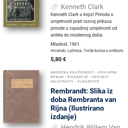
Kenneth Clark
Kenneth Clark u knjizi Priroda u
umjetnosti prati razvoj prikaza
prirode u zapadnoj umjetnosti od
antike do modernog doba.
Mladost
,
1961.
Hrvatski.
Latinica.
Tvrde korice s ovitkom.
5,80
€
AMERIČKA KNJIŽEVNOST
•
POVIJESNI
ROMAN
•
BIOGRAFIJE
•
POVIJEST
UMJETNOSTI
•
SLIKARSTVO
Rembrandt: Slika iz
doba Rembranta van
Rijna (Ilustrirano
izdanje)
Hendrik Willem Van