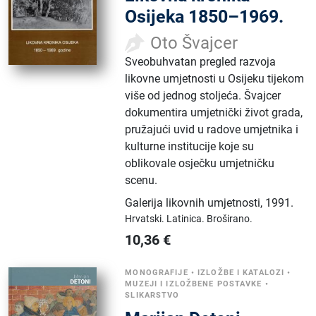
Osijeka 1850–1969.
Oto Švajcer
Sveobuhvatan pregled razvoja
likovne umjetnosti u Osijeku tijekom
više od jednog stoljeća. Švajcer
dokumentira umjetnički život grada,
pružajući uvid u radove umjetnika i
kulturne institucije koje su
oblikovale osječku umjetničku
scenu.
Galerija likovnih umjetnosti
,
1991.
Hrvatski.
Latinica.
Broširano.
10,36
€
MONOGRAFIJE
•
IZLOŽBE I KATALOZI
•
MUZEJI I IZLOŽBENE POSTAVKE
•
SLIKARSTVO