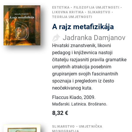
ESTETIKA
•
FILOZOFIJA UMJETNOSTI
•
LIKOVNA KRITIKA
•
SLIKARSTVO
•
TEORIJA UMJETNOSTI
A ​rajz metafizikája
Jadranka Damjanov
Hrvatski znanstvenik, likovni
pedagog i književnica nastoji
čitatelju razjasniti pravila gramatike
umjetnih atrakcija posebnim
grupiranjem svojih fascinantnih
spoznaja i pregledom iz često
neočekivanog kuta.
Flaccus Kiado
,
2009.
Mađarski.
Latinica.
Broširano.
8,32
€
SLIKARSTVO
•
UMJETNIČKA
MONOGRAFIJA