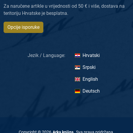
Za naručene artikle u vrijednosti od 50 € i više, dostava na
teritoriju Hrvatske je besplatna.
Opcije isporuke
Jezik / Language:
Hrvatski
Srpski
English
Deutsch
Copyright ©
2026
Arka knjiga
.
Sva prava pridržana
.