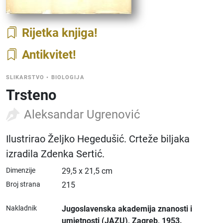
Rijetka knjiga
Antikvitet
SLIKARSTVO
•
BIOLOGIJA
Trsteno
Aleksandar Ugrenović
Ilustrirao Željko Hegedušić. Crteže biljaka
izradila Zdenka Sertić.
Dimenzije
29,5 x 21,5 cm
Broj strana
215
Nakladnik
Jugoslavenska akademija znanosti i
umjetnosti (JAZU)
, Zagreb
, 1953.