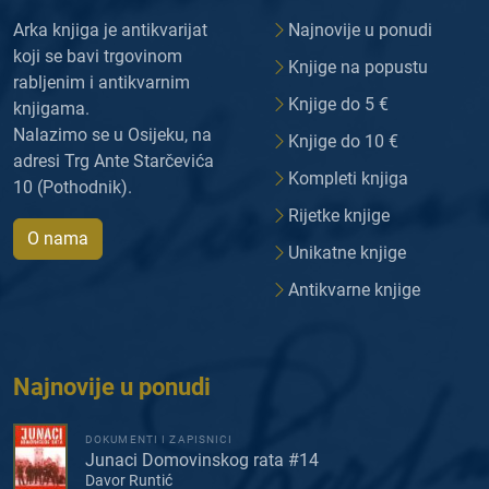
Arka knjiga je antikvarijat
Najnovije u ponudi
koji se bavi trgovinom
Knjige na popustu
rabljenim i antikvarnim
Knjige do 5 €
knjigama.
Nalazimo se u Osijeku, na
Knjige do 10 €
adresi Trg Ante Starčevića
Kompleti knjiga
10 (Pothodnik).
Rijetke knjige
O nama
Unikatne knjige
Antikvarne knjige
Najnovije u ponudi
DOKUMENTI I ZAPISNICI
Junaci Domovinskog rata #14
Davor Runtić