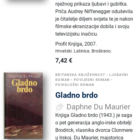
nježnog prikaza ljubavi i gubitka.
Priča Audrey Niffenegger oduševila
je čitatelje diljem svijeta te je nakon
filmske ekranizacije dobila i svoju
televizijsku inačicu.
Profil Knjiga
,
2007.
Hrvatski.
Latinica.
Broširano.
7,42
€
BRITANSKA KNJIŽEVNOST
•
LJUBAVNI
ROMAN
•
POVIJESNI ROMAN
•
PSIHOLOŠKI ROMAN
Gladno brdo
Daphne Du Maurier
Knjiga Gladno brdo (1943.) je saga
o pet generacija anglo-irske obitelji
Brodrick, vlasnika dvorca Clonmere
u Irskoj. Du Maurier, majstorica