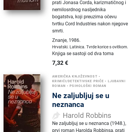
prati Jonasa Corda, karizmatičnog i
nemilosrdnog nasljednika
bogatstva, koji preuzima očevu
tvrtku Cord Industries nakon njegove
smrti.
Znanje
,
1986.
Hrvatski.
Latinica.
Tvrde korice s ovitkom.
Knjiga se sastoji od dva toma
7,32
€
AMERIČKA KNJIŽEVNOST
•
KRIMIĆI/DETEKTIVSKE PRIČE
•
LJUBAVNI
ROMAN
•
PSIHOLOŠKI ROMAN
Ne zaljubljuj se u
neznanca
Harold Robbins
Ne zaljubljuj se u neznanca (1948.),
prvi roman Harolda Robbinsa, prati