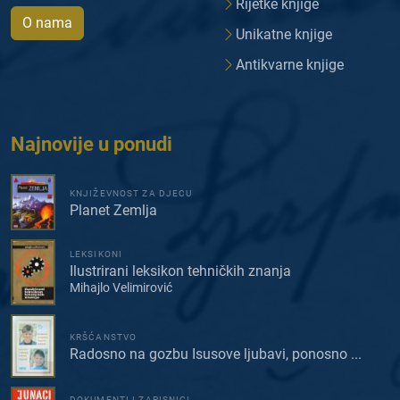
Rijetke knjige
O nama
Unikatne knjige
Antikvarne knjige
Najnovije u ponudi
KNJIŽEVNOST ZA DJECU
Planet Zemlja
LEKSIKONI
Ilustrirani leksikon tehničkih znanja
Mihajlo Velimirović
KRŠĆANSTVO
Radosno na gozbu Isusove ljubavi, ponosno ...
DOKUMENTI I ZAPISNICI