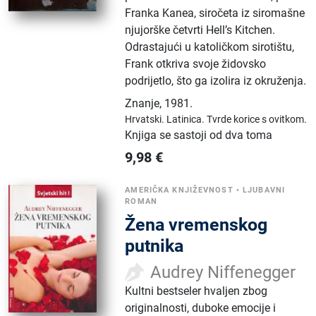
Franka Kanea, siročeta iz siromašne
njujorške četvrti Hell’s Kitchen.
Odrastajući u katoličkom sirotištu,
Frank otkriva svoje židovsko
podrijetlo, što ga izolira iz okruženja.
Znanje
,
1981.
Hrvatski.
Latinica.
Tvrde korice s ovitkom.
Knjiga se sastoji od dva toma
9,98
€
AMERIČKA KNJIŽEVNOST
•
LJUBAVNI
ROMAN
Žena vremenskog
putnika
Audrey Niffenegger
Kultni bestseler hvaljen zbog
originalnosti, duboke emocije i