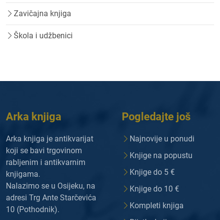
Zavičajna knjiga
Škola i udžbenici
Arka knjiga
Pogledajte još
Arka knjiga je antikvarijat
Najnovije u ponudi
koji se bavi trgovinom
Knjige na popustu
rabljenim i antikvarnim
Knjige do 5 €
knjigama.
Nalazimo se u Osijeku, na
Knjige do 10 €
adresi Trg Ante Starčevića
Kompleti knjiga
10 (Pothodnik).