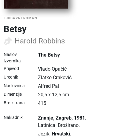
LJUBAVNI ROMAN
Betsy
Harold Robbins
Naslov
The Betsy
izvornika
Prijevod
Vlado Opačić
Urednik
Zlatko Crnković
Naslovnica
Alfred Pal
Dimenzije
20,5 x 12,5 cm
Broj strana
415
Nakladnik
Znanje
, Zagreb
, 1981.
Latinica.
Broširano.
Jezik:
Hrvatski
.