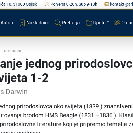
ića 10, 31000 Osijek
Pon-Pet 8-20h, Sub 9-13h
kontakt@ark
Autori
Nakladnici
Pretraga
Upute
O na
A
•
PUTOPISI
anje jednog prirodoslov
vijeta 1-2
es Darwin
ednog prirodoslovca oko svijeta (1839.) znanstveni
putovanja brodom HMS Beagle (1831.–1836.). Klasi
prirodoslovne literature koji je pripremio temelje z