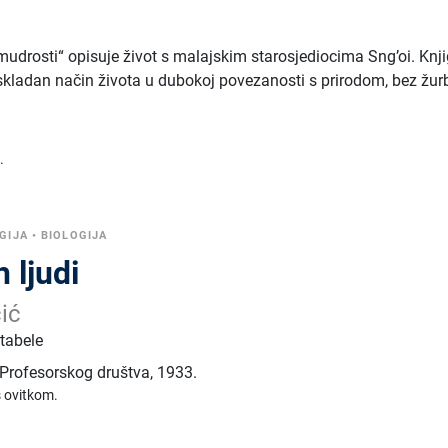
mudrosti“ opisuje život s malajskim starosjediocima Sng’oi. Knj
, skladan način života u dubokoj povezanosti s prirodom, bez žur
.
GIJA
•
BIOLOGIJA
 ljudi
ić
 tabele
 Profesorskog društva
,
1933.
s ovitkom.