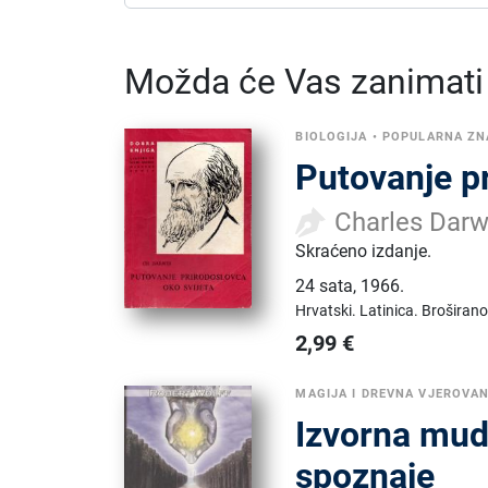
Možda će Vas zanimati i
BIOLOGIJA
•
POPULARNA Z
Putovanje pr
Charles Darw
Skraćeno izdanje.
24 sata
,
1966.
Hrvatski.
Latinica.
Broširano
2,99
€
MAGIJA I DREVNA VJEROVA
Izvorna mud
spoznaje