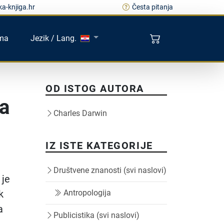
a-knjiga.hr
Česta pitanja
ma
Jezik / Lang.
OD ISTOG AUTORA
ca
Charles Darwin
IZ ISTE KATEGORIJE
Društvene znanosti (svi naslovi)
 je
k
Antropologija
a
Publicistika (svi naslovi)