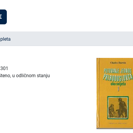
€
pleta
: 301
šteno, u odličnom stanju