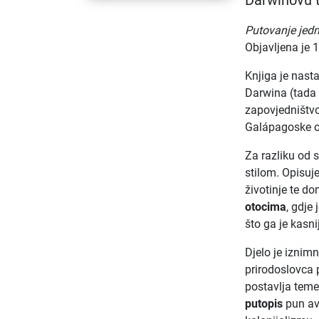
Darwinovu t
Putovanje jedn
Objavljena je 1
Knjiga je nast
Darwina (tada
zapovjedništvo
Galápagoske ot
Za razliku od 
stilom. Opisuje
životinje te d
otocima
, gdje
što ga je kasni
Djelo je iznim
prirodoslovca 
postavlja teme
putopis
pun ava