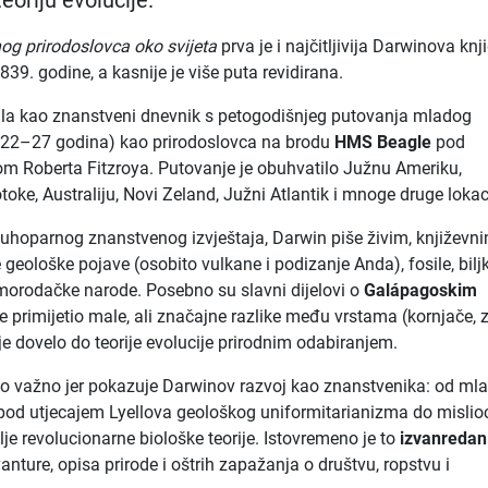
eoriju evolucije.
og prirodoslovca oko svijeta
prva je i najčitljivija Darwinova knj
839. godine, a kasnije je više puta revidirana.
ala kao znanstveni dnevnik s petogodišnjeg putovanja mladog
 22–27 godina) kao prirodoslovca na brodu
HMS Beagle
pod
m Roberta Fitzroya. Putovanje je obuhvatilo Južnu Ameriku,
oke, Australiju, Novi Zeland, Južni Atlantik i mnoge druge lokac
suhoparnog znanstvenog izvještaja, Darwin piše živim, književn
 geološke pojave (osobito vulkane i podizanje Anda), fosile, biljk
omorodačke narode. Posebno su slavni dijelovi o
Galápagoskim
 je primijetio male, ali značajne razlike među vrstama (kornjače, 
je dovelo do teorije evolucije prirodnim odabiranjem.
no važno jer pokazuje Darwinov razvoj kao znanstvenika: od ml
pod utjecajem Lyellova geološkog uniformitarianizma do mislioc
lje revolucionarne biološke teorije. Istovremeno je to
izvanredan
nture, opisa prirode i oštrih zapažanja o društvu, ropstvu i