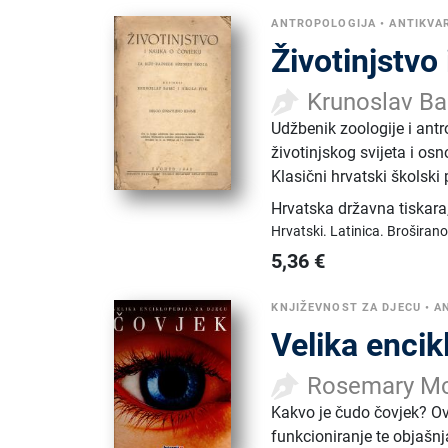
ANTROPOLOGIJA
•
ANTIKVAR
Životinjstvo
Krunoslav Bab
Udžbenik zoologije i antr
životinjskog svijeta i osn
Klasični hrvatski školski
Hrvatska državna tiskara
Hrvatski.
Latinica.
Broširano
5,36
€
KNJIŽEVNOST ZA DJECU
•
A
Velika encik
Rosemary M
Kakvo je čudo čovjek? Ova
funkcioniranje te objašnj