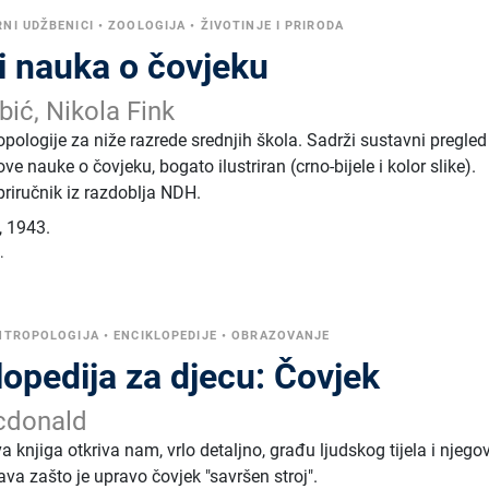
NI UDŽBENICI
•
ZOOLOGIJA
•
ŽIVOTINJE I PRIRODA
 i nauka o čovjeku
ić, Nikola Fink
opologije za niže razrede srednjih škola. Sadrži sustavni pregled
ove nauke o čovjeku, bogato ilustriran (crno-bijele i kolor slike).
 priručnik iz razdoblja NDH.
,
1943.
.
NTROPOLOGIJA
•
ENCIKLOPEDIJE
•
OBRAZOVANJE
lopedija za djecu: Čovjek
cdonald
 knjiga otkriva nam, vrlo detaljno, građu ljudskog tijela i njego
ava zašto je upravo čovjek "savršen stroj".