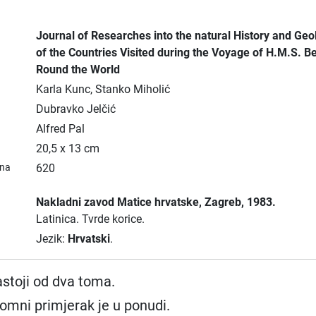
Journal of Researches into the natural History and Geo
of the Countries Visited during the Voyage of H.M.S. B
Round the World
Karla Kunc, Stanko Miholić
Dubravko Jelčić
Alfred Pal
20,5 x 13 cm
ana
620
Nakladni zavod Matice hrvatske
, Zagreb
, 1983.
Latinica.
Tvrde korice.
Jezik:
Hrvatski
.
astoji od dva toma.
omni primjerak je u ponudi.