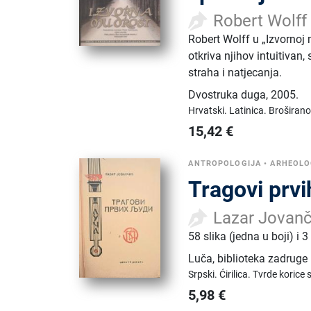
Robert Wolff
Robert Wolff u „Izvornoj 
otkriva njihov intuitivan
straha i natjecanja.
Dvostruka duga
,
2005.
Hrvatski.
Latinica.
Broširano
15,42
€
ANTROPOLOGIJA
•
ARHEOLO
Tragovi prvih
Lazar Jovanč
58 slika (jedna u boji) i 3
Luča, biblioteka zadruge
Srpski.
Ćirilica.
Tvrde korice 
5,98
€