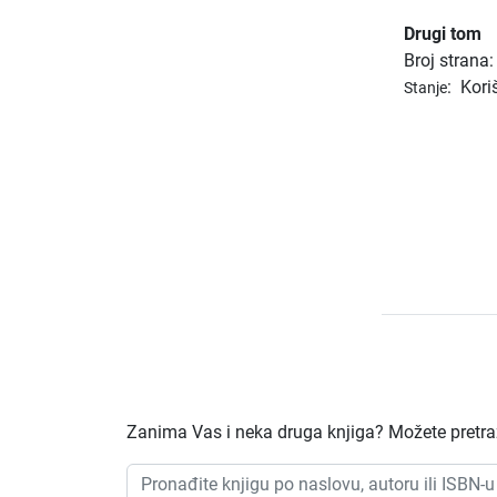
Drugi tom
Broj strana
:
Kori
Stanje
Zanima Vas i neka druga knjiga? Možete pretraži