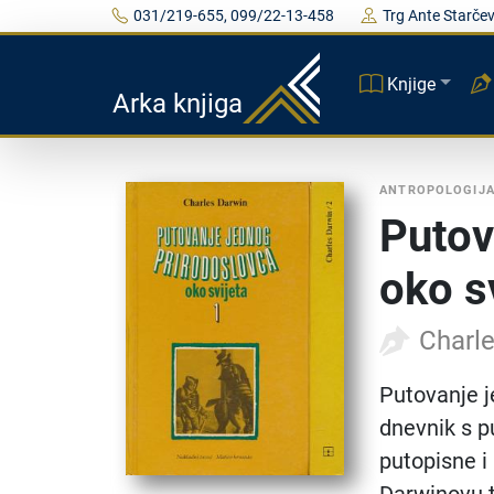
031/219-655, 099/22-13-458
Trg Ante Starčev
Knjige
Arka knjiga
ANTROPOLOGIJ
Putov
oko s
Charl
Putovanje j
dnevnik s 
putopisne i 