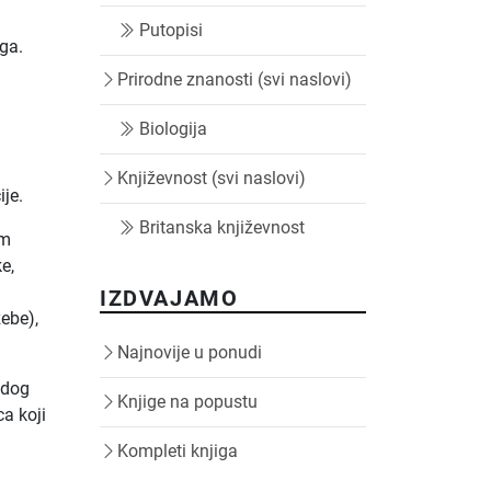
Putopisi
iga.
Prirodne znanosti (svi naslovi)
Biologija
Književnost (svi naslovi)
ije.
Britanska književnost
im
e,
IZDVAJAMO
zebe),
Najnovije u ponudi
adog
Knjige na popustu
a koji
Kompleti knjiga