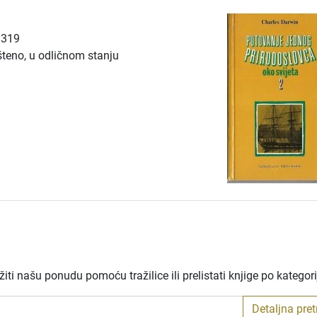
: 319
šteno, u odličnom stanju
ti našu ponudu pomoću tražilice ili prelistati knjige po kategor
Detaljna pre