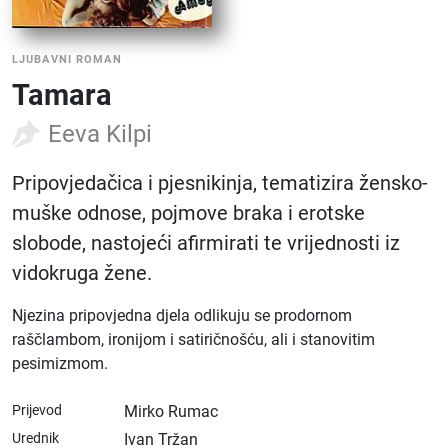
LJUBAVNI ROMAN
Tamara
Eeva Kilpi
Pripovjedačica i pjesnikinja, tematizira žensko-
muške odnose, pojmove braka i erotske
slobode, nastojeći afirmirati te vrijednosti iz
vidokruga žene.
Njezina pripovjedna djela odlikuju se prodornom
raščlambom, ironijom i satiričnošću, ali i stanovitim
pesimizmom.
Prijevod
Mirko Rumac
Urednik
Ivan Tržan