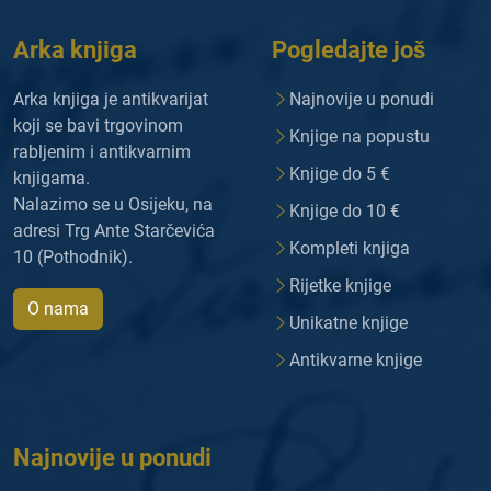
Arka knjiga
Pogledajte još
Arka knjiga je antikvarijat
Najnovije u ponudi
koji se bavi trgovinom
Knjige na popustu
rabljenim i antikvarnim
Knjige do 5 €
knjigama.
Nalazimo se u Osijeku, na
Knjige do 10 €
adresi Trg Ante Starčevića
Kompleti knjiga
10 (Pothodnik).
Rijetke knjige
O nama
Unikatne knjige
Antikvarne knjige
Najnovije u ponudi