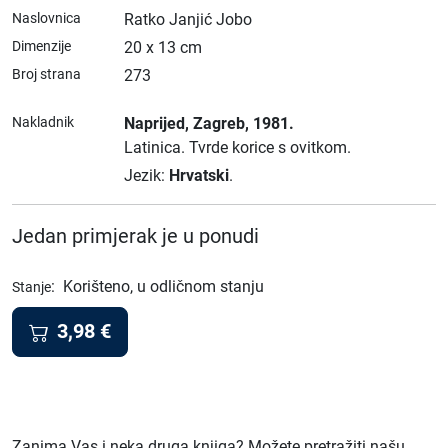
Naslovnica
Ratko Janjić Jobo
Dimenzije
20 x 13 cm
Broj strana
273
Nakladnik
Naprijed
, Zagreb
, 1981.
Latinica.
Tvrde korice s ovitkom.
Jezik:
Hrvatski
.
Jedan primjerak je u ponudi
:
Korišteno, u odličnom stanju
Stanje
3,98
€
Zanima Vas i neka druga knjiga? Možete pretražiti našu