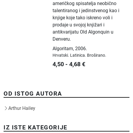
američkog spisatelja neobično
talentiranog i jedinstvenog kao i
knjige koje tako iskreno voli i
prodaje u svojoj knjižari i
antikvarijatu Old Algonquin u
Denveru.
Algoritam
,
2006.
Hrvatski.
Latinica.
Broširano.
4,50
-
4,68
€
OD ISTOG AUTORA
Arthur Hailey
IZ ISTE KATEGORIJE