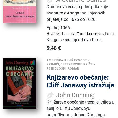
Dumasova verzija priče prikazuje
avanture d’Artagnana i njegovih
prijatelja od 1625 do 1628.
Epoha
,
1966.
Hrvatski.
Latinica.
Tvrde korice s ovitkom.
Knjiga se sastoji od dva toma
9,48
€
AMERIČKA KNJIŽEVNOST
•
KRIMIĆI/DETEKTIVSKE PRIČE
•
PSIHOLOŠKI ROMAN
Knjižarevo obećanje:
Cliff Janeway istražuje
John Dunning
Knjižarevo obećanje treća je knjiga u
seriji o Cliffu Janewayu
nagrađivanog Johna Dunninga,