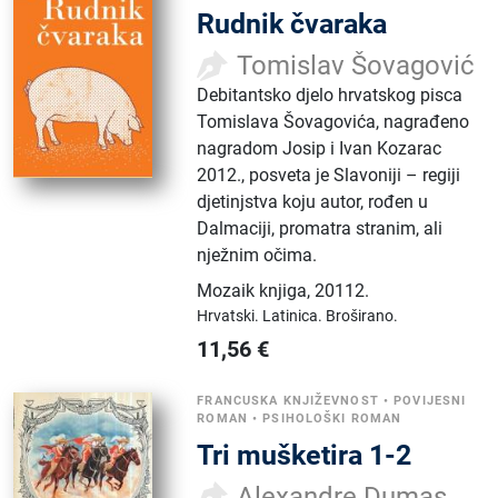
Rudnik čvaraka
Tomislav Šovagović
Debitantsko djelo hrvatskog pisca
Tomislava Šovagovića, nagrađeno
nagradom Josip i Ivan Kozarac
2012., posveta je Slavoniji – regiji
djetinjstva koju autor, rođen u
Dalmaciji, promatra stranim, ali
nježnim očima.
Mozaik knjiga
,
20112.
Hrvatski.
Latinica.
Broširano.
11,56
€
FRANCUSKA KNJIŽEVNOST
•
POVIJESNI
ROMAN
•
PSIHOLOŠKI ROMAN
Tri mušketira 1-2
Alexandre Dumas