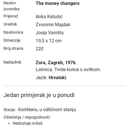
Naslov
The money changers
izvornika
Prijevod
Anka Katušić
Urednik
Zvonimir Majdak
Naslovnica
Josip Vaništa
Dimenzije
19,5 x 12 cm
Broj strana
220
Nakladnik
Zora
, Zagreb
, 1976.
Latinica.
Tvrde korice s ovitkom.
Jezik:
Hrvatski
.
Jedan primjerak je u ponudi
:
Korišteno, u odličnom stanju
Stanje
Oštećenja / nepogodnosti:
Nedostaje ovitak