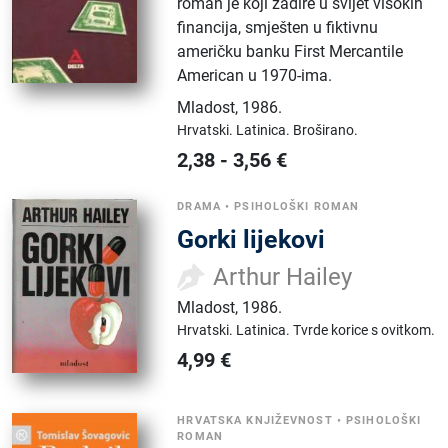
roman je koji zadire u svijet visokih
financija, smješten u fiktivnu
američku banku First Mercantile
American u 1970-ima.
Mladost
,
1986.
Hrvatski.
Latinica.
Broširano.
2,38
-
3,56
€
DRAMA
•
PSIHOLOŠKI ROMAN
Gorki lijekovi
Arthur Hailey
Mladost
,
1986.
Hrvatski.
Latinica.
Tvrde korice s ovitkom.
4,99
€
HRVATSKA KNJIŽEVNOST
•
PSIHOLOŠKI
ROMAN