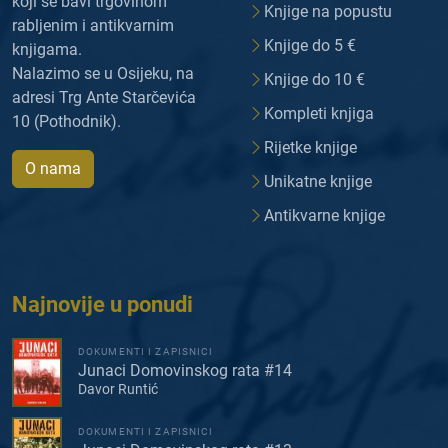
koji se bavi trgovinom
Knjige na popustu
rabljenim i antikvarnim
Knjige do 5 €
knjigama.
Nalazimo se u Osijeku, na
Knjige do 10 €
adresi Trg Ante Starčevića
Kompleti knjiga
10 (Pothodnik).
Rijetke knjige
O nama
Unikatne knjige
Antikvarne knjige
Najnovije u ponudi
DOKUMENTI I ZAPISNICI
Junaci Domovinskog rata #14
Davor Runtić
DOKUMENTI I ZAPISNICI