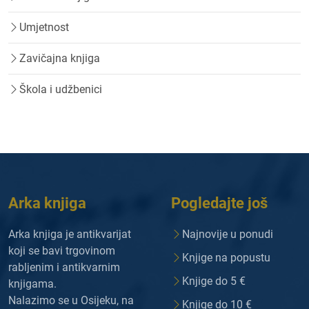
Umjetnost
Zavičajna knjiga
Škola i udžbenici
Arka knjiga
Pogledajte još
Arka knjiga je antikvarijat
Najnovije u ponudi
koji se bavi trgovinom
Knjige na popustu
rabljenim i antikvarnim
Knjige do 5 €
knjigama.
Nalazimo se u Osijeku, na
Knjige do 10 €