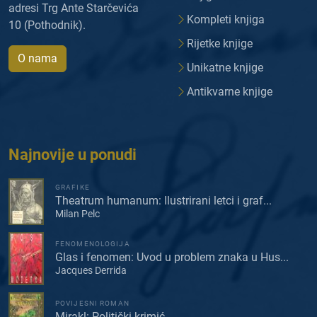
adresi Trg Ante Starčevića
Kompleti knjiga
10 (Pothodnik).
Rijetke knjige
O nama
Unikatne knjige
Antikvarne knjige
Najnovije u ponudi
GRAFIKE
Theatrum humanum: Ilustrirani letci i graf...
Milan Pelc
FENOMENOLOGIJA
Glas i fenomen: Uvod u problem znaka u Hus...
Jacques Derrida
POVIJESNI ROMAN
Mirakl: Politički krimić