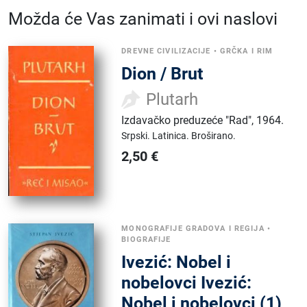
Možda će Vas zanimati i ovi naslovi
DREVNE CIVILIZACIJE
•
GRČKA I RIM
Dion / Brut
Plutarh
Izdavačko preduzeće "Rad"
,
1964.
Srpski.
Latinica.
Broširano.
2,50
€
MONOGRAFIJE GRADOVA I REGIJA
•
BIOGRAFIJE
Ivezić: Nobel i
nobelovci Ivezić:
Nobel i nobelovci (1)