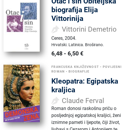
Otac i sin Obiteljska
biografija Elija
Vittorinija
Vittorini Demetrio
Ceres
,
2004.
Hrvatski.
Latinica.
Broširano.
6,48
-
6,50
€
FRANCUSKA KNJIŽEVNOST
•
POVIJESNI
ROMAN
•
BIOGRAFIJE
Kleopatra: Egipatska
kraljica
Claude Ferval
Roman donosi raskošnu priču o
posljednjoj egipatskoj kraljici, ženi
iznimne pameti i ljepote, čiji život,
ljubavi s Cezarom i Antonijem te