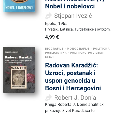
Nobel i nobelovci
Stjepan Ivezić
Epoha
,
1965.
Hrvatski.
Latinica.
Tvrde korice s ovitkom.
4,99
€
BIOGRAFIJE
•
MONOGRAFIJE
•
POLITIČKA
PUBLICISTIKA
•
POLITIČKO-POVIJESNI
ESEJI
Radovan Karadžić:
Uzroci, postanak i
uspon genocida u
Bosni i Hercegovini
Robert J. Donia
Knjiga Roberta J. Donie analitički
prikazuje život Karadžića te