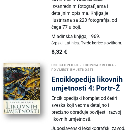
izvanrednim fotografijama i
detaljnim opisima. Knjiga je
ilustrirana sa 220 fotografija, od
čega 77 u boji.
Mladinska knjiga
,
1969.
Srpski.
Latinica.
Tvrde korice s ovitkom.
8,32
€
ENCIKLOPEDIJE
•
LIKOVNA KRITIKA
•
POVIJEST UMJETNOSTI
Enciklopedija likovnih
umjetnosti 4: Portr-Ž
Enciklopedijski komplet od četiri
sveska koji veoma detaljno i
precizno obrađuje povijest i razvoj
likovnih umjetnosti.
Jugoslavenski leksikografski zavod
,