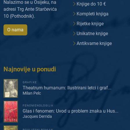
Nalazimo se u Osijeku, na
Knjige do 10 €
adresi Trg Ante Starčevića
Kompleti knjiga
10 (Pothodnik).
Rijetke knjige
O nama
Unikatne knjige
Antikvarne knjige
Najnovije u ponudi
GRAFIKE
Theatrum humanum: Ilustrirani letci i graf...
Milan Pelc
FENOMENOLOGIJA
Glas i fenomen: Uvod u problem znaka u Hus...
Jacques Derrida
POVIJESNI ROMAN