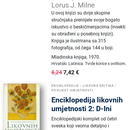
Lorus J. Milne
U ovoj knjizi su dvije skupine
stručnjaka preniijele svoje bogato
iskustvo o beskičmenjacima (insekti
su obrađeni u posebnoj knjizi).
Knjiga je ilustrirana sa 315
fotografija, od čega 144 u boji.
Mladinska knjiga
,
1970.
Hrvatski.
Latinica.
Tvrde korice s ovitkom.
7,42
€
8,24
ENCIKLOPEDIJE
•
LIKOVNA KRITIKA
•
POVIJEST UMJETNOSTI
Enciklopedija likovnih
umjetnosti 2: D-Ini
Enciklopedijski komplet od četiri
sveska koji veoma detaljno i