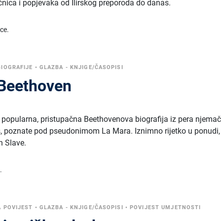
nica i popjevaka od Ilirskog preporoda do danas.
ice.
BIOGRAFIJE
•
GLAZBA - KNJIGE/ČASOPISI
 Beethoven
 popularna, pristupačna Beethovenova biografija iz pera njema
us, poznate pod pseudonimom La Mara. Iznimno rijetko u ponudi,
n Slave.
.
 POVIJEST
•
GLAZBA - KNJIGE/ČASOPISI
•
POVIJEST UMJETNOSTI