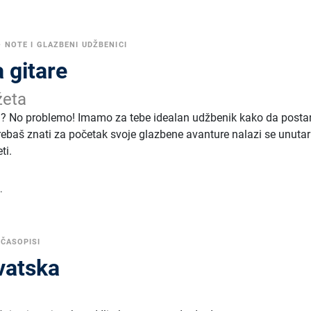
•
NOTE I GLAZBENI UDŽBENICI
 gitare
žeta
taru? No problemo! Imamo za tebe idealan udžbenik kako da post
trebaš znati za početak svoje glazbene avanture nalazi se unuta
ti.
.
/ČASOPISI
vatska