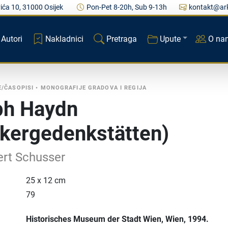
ića 10, 31000 Osijek
Pon-Pet 8-20h, Sub 9-13h
kontakt@ark
Autori
Nakladnici
Pretraga
Upute
O na
E/ČASOPISI
•
MONOGRAFIJE GRADOVA I REGIJA
ph Haydn
kergedenkstätten)
ert Schusser
25 x 12 cm
79
Historisches Museum der Stadt Wien
, Wien
, 1994.