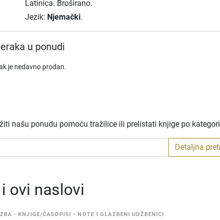
Latinica.
Broširano.
Jezik:
Njemački
.
eraka u ponudi
rak je nedavno prodan.
ti našu ponudu pomoću tražilice ili prelistati knjige po kategor
Detaljna pre
 ovi naslovi
ZBA - KNJIGE/ČASOPISI
•
NOTE I GLAZBENI UDŽBENICI