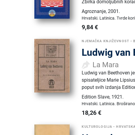
Zbirka domoljubnih korač
Agroznanje
,
2001.
Hrvatski.
Latinica.
Tvrde kor
9,84
€
NJEMAČKA KNJIŽEVNOST
•
Ludwig van
La Mara
Ludwig van Beethoven je
spisateljice Marie Lipsi
poput svih izdanja Editio
Edition Slave
,
1921.
Hrvatski.
Latinica.
Broširano
18,26
€
KULTUROLOGIJA
•
HRVATSKA