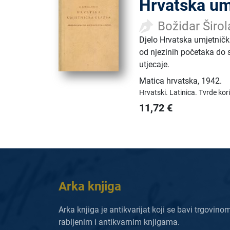
Hrvatska um
Božidar Širol
Djelo Hrvatska umjetničk
od njezinih početaka do s
utjecaje.
Matica hrvatska
,
1942.
Hrvatski.
Latinica.
Tvrde kor
11,72
€
Arka knjiga
Arka knjiga je antikvarijat koji se bavi trgovino
rabljenim i antikvarnim knjigama.