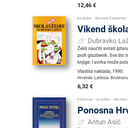
12,46
€
GLAZBA - KNJIGE/ČASOPISI
Vikend škola
Dubravko La
Želiš naučiti svirati gi
profi glazbenik. Sve što 
knjige. I svirka može poče
Vlastita naklada
,
1990.
Hrvatski.
Latinica.
Broširano
6,32
€
POEZIJA
•
GLAZBA - KNJIGE
Ponosna Hr
Antun Asić