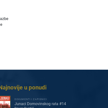
lazbe
ne
Najnovije u ponudi
DOKUMENTI I ZAPISNICI
Junaci Domovinskog rata #14