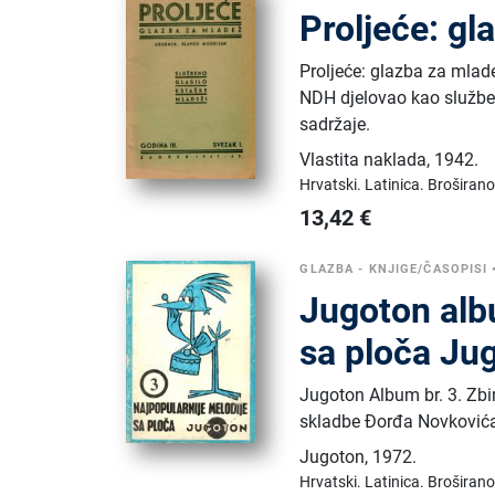
Proljeće: gla
Proljeće: glazba za mlade
NDH djelovao kao služben
sadržaje.
Vlastita naklada
,
1942.
Hrvatski.
Latinica.
Broširano
13,42
€
GLAZBA - KNJIGE/ČASOPISI
Jugoton albu
sa ploča Ju
Jugoton Album br. 3. Zbi
skladbe Đorđa Novkovića, 
Jugoton
,
1972.
Hrvatski.
Latinica.
Broširano