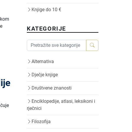
Knjige do 10 €
jekom
ne
KATEGORIJE
Alternativa
Dječje knjige
ije
Društvene znanosti
Enciklopedije, atlasi, leksikoni i
učuje
rječnici
Filozofija