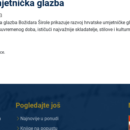
jetnička glazba
a
a glazba Božidara Širole prikazuje razvoj hrvatske umjetničke g
uvremenog doba, ističući najvažnije skladatelje, stilove i kultur
ice.
Pogledajte još
m
Najnovije u ponudi
Knjige na popustu