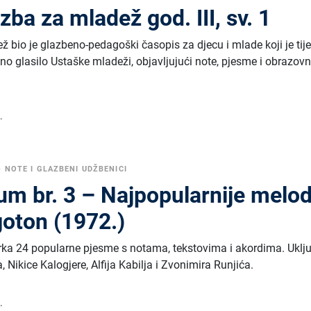
zba za mladež god. III, sv. 1
ž bio je glazbeno-pedagoški časopis za djecu i mlade koji je ti
o glasilo Ustaške mladeži, objavljujući note, pjesme i obrazov
.
•
NOTE I GLAZBENI UDŽBENICI
m br. 3 – Najpopularnije melod
goton (1972.)
rka 24 popularne pjesme s notama, tekstovima i akordima. Uklj
Nikice Kalogjere, Alfija Kabilja i Zvonimira Runjića.
.