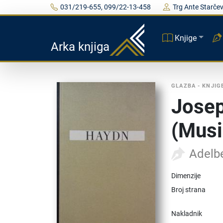
031/219-655, 099/22-13-458
Trg Ante Starčev
Knjige
Arka knjiga
GLAZBA - KNJIG
Jose
(Musi
Adelb
Dimenzije
Broj strana
Nakladnik