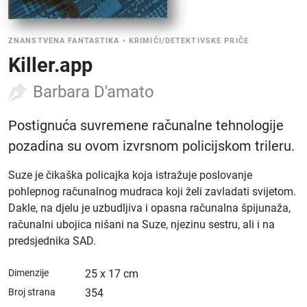
ZNANSTVENA FANTASTIKA
•
KRIMIĆI/DETEKTIVSKE PRIČE
Killer.app
Barbara D'amato
Postignuća suvremene računalne tehnologije
pozadina su ovom izvrsnom policijskom trileru.
Suze je čikaška policajka koja istražuje poslovanje
pohlepnog računalnog mudraca koji želi zavladati svijetom.
Dakle, na djelu je uzbudljiva i opasna računalna špijunaža,
računalni ubojica nišani na Suze, njezinu sestru, ali i na
predsjednika SAD.
Dimenzije
25 x 17 cm
Broj strana
354