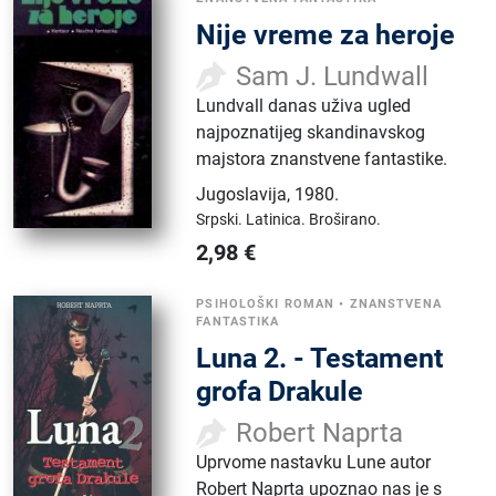
Nije vreme za heroje
Sam J. Lundwall
Lundvall danas uživa ugled
najpoznatijeg skandinavskog
majstora znanstvene fantastike.
Jugoslavija
,
1980.
Srpski.
Latinica.
Broširano.
2,98
€
PSIHOLOŠKI ROMAN
•
ZNANSTVENA
FANTASTIKA
Luna 2. - Testament
grofa Drakule
Robert Naprta
Uprvome nastavku Lune autor
Robert Naprta upoznao nas je s