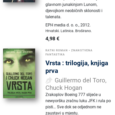
glavnom junakinjom Lunom,
djevojkom neobičnih sklonosti i
talenata.
EPH media d. o. o.
,
2012.
Hrvatski.
Latinica.
Broširano.
4,98
€
RATNI ROMAN
•
ZNANSTVENA
FANTASTIKA
Vrsta : trilogija, knjiga
prva
Guillermo del Toro,
Chuck Hogan
Zrakoplov Boeing 777 slijeće u
newyoršku zračnu luku JFK i rula po
pisti… Sve dok se odjednom ne
zaustavi u mjestu.