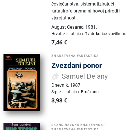
čovječanstva, sistematizirajući
katastrofe prema njihovoj prirodi i
vjerojatnosti.
August Cesarec
,
1981.
Hrvatski.
Latinica.
Tvrde korice s ovitkom.
7,46
€
ZNANSTVENA FANTASTIKA
Zvezdani ponor
Samuel Delany
Dnevnik
,
1987.
Srpski.
Latinica.
Broširano.
3,98
€
SKANDINAVSKA KNJIŽEVNOST
•
ZNANSTVENA FANTASTIKA