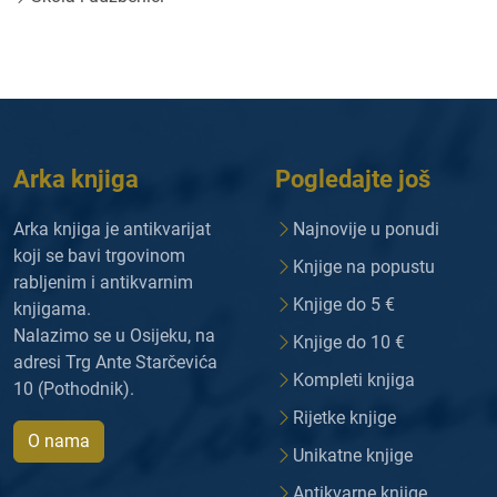
Arka knjiga
Pogledajte još
Arka knjiga je antikvarijat
Najnovije u ponudi
koji se bavi trgovinom
Knjige na popustu
rabljenim i antikvarnim
Knjige do 5 €
knjigama.
Nalazimo se u Osijeku, na
Knjige do 10 €
adresi Trg Ante Starčevića
Kompleti knjiga
10 (Pothodnik).
Rijetke knjige
O nama
Unikatne knjige
Antikvarne knjige