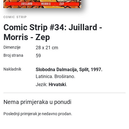
COMIC STRIP
Comic Strip #34: Juillard -
Morris - Zep
Dimenzije
28 x 21 cm
Broj strana
59
Nakladnik
Slobodna Dalmacija
, Split
, 1997.
Latinica.
Broširano.
Jezik:
Hrvatski
.
Nema primjeraka u ponudi
Poslednji primjerak je nedavno prodan.