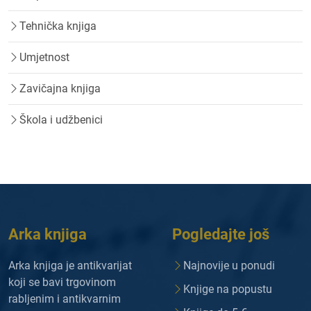
Tehnička knjiga
Umjetnost
Zavičajna knjiga
Škola i udžbenici
Arka knjiga
Pogledajte još
Arka knjiga je antikvarijat
Najnovije u ponudi
koji se bavi trgovinom
Knjige na popustu
rabljenim i antikvarnim